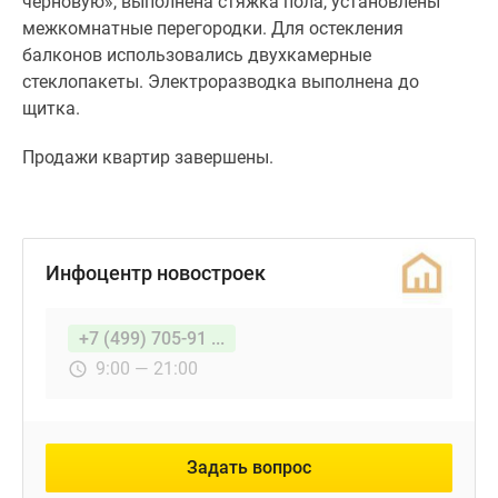
черновую», выполнена стяжка пола, установлены
использовались
межкомнатные перегородки. Для остекления
двухкамерные
балконов использовались двухкамерные
стеклопакеты.
стеклопакеты. Электроразводка выполнена до
Электроразводка
щитка.
выполнена
до
Продажи квартир завершены.
щитка.
Продажи
квартир
Инфоцентр новостроек
завершены.
+7 (499) 705-91 ...
9:00 — 21:00
Задать вопрос