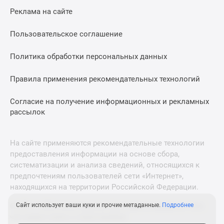
Реклама на сайте
Пользовательское соглашение
Политика обработки персональных данных
Правила применения рекомендательных технологий
Согласие на получение информационных и рекламных
рассылок
На сайте применяются рекомендательные технологии
предоставления информации на основе сбора,
систематизации и анализа сведений, относящихся к
предпочтениям пользователей сети «Интернет»,
находящихся на территории Российской Федерации.
Сайт использует ваши куки и прочие метаданные.
Подробнее
© 2011—2026 Новострой-М. Все права защищены. Всё,
что нужно знать о новостройках