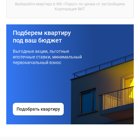
Выбирайте квартиру в
ЖК «Парус»
по ценам от застройщика
Корпорация ВИТ.
Подберем квартиру
под ваш бюджет
Выгодные акции, льготные
ипотечные ставки, минимальный
первоначальный взнос
Подобрать квартиру