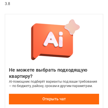
—
3.8
от
100,56
до
117,63
кв.
м.
На
15-
ом
и
16-
Не можете выбрать подходящую
ом
этажах
квартиру?
расположены
AI-помощник подберёт варианты под ваши требования
— по бюджету, району, срокам и другим параметрам.
3
двухуровневые
квартиры.
Открыть чат
Высота