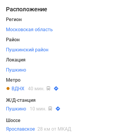
по
Расположение
4-
6
Регион
на
Московская область
этаже.
Всего
Район
спроектировано
Пушкинский район
97
однокомнатных
Локация
квартир
Пушкино
метражом
Метро
от
48
ВДНХ
40 мин.
до
Ж/Д-станция
59,12
Пушкино
10 мин.
кв.
м,
Шоссе
126
Ярославское
28 км от МКАД
двухкомнатных