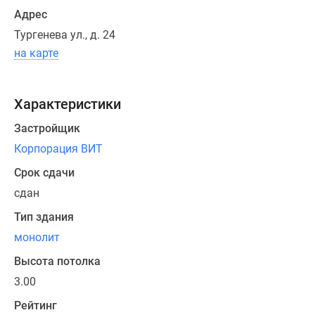
—
Адрес
от
Тургенева ул., д. 24
57,9
на карте
до
82,18
кв.
Характеристики
м,
Застройщик
100
трехкомнатных
Корпорация ВИТ
—
Срок сдачи
от
сдан
77,6
до
Тип здания
104,39
монолит
кв.
Высота потолка
м,
3.00
17
четырехкомнатных
Рейтинг