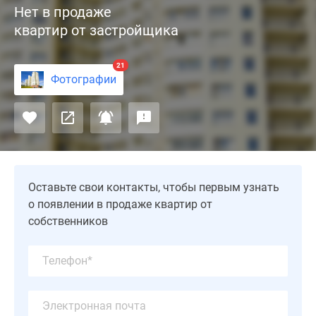
Нет в продаже
от
квартир от застройщика
застройщика
«Корпорация
ВИТ»
21
Фотографии
расположен
в
центре
г.
Пушкино
на
берегу
Оставьте свои контакты, чтобы первым узнать
реки
о появлении в продаже квартир от
Серебрянка.
собственников
Трехсекционный
22-
этажный
монолитный
дом