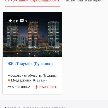
От компании Корпорация ВИТ
Может быть интересно
3.8
8
ЖК «Триумф» (Пушкино)
Московская область, Пушкинский район
Медведково
29 мин.
от 5 698 000
₽
5 698 000
₽