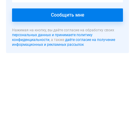
с
вентилируемым
Сообщить мне
фасадом
построен
по
Нажимая на кнопку, вы даёте согласие на обработку своих
персональных данных и принимаете политику
индивидуальному
конфиденциальности
, а также
даёте согласие на получение
проекту
информационных и рекламных рассылок
и
отличается
оригинальным
архитектурным
решением.
Жилой
фонд
составляют
342
квартиры,
расположенные