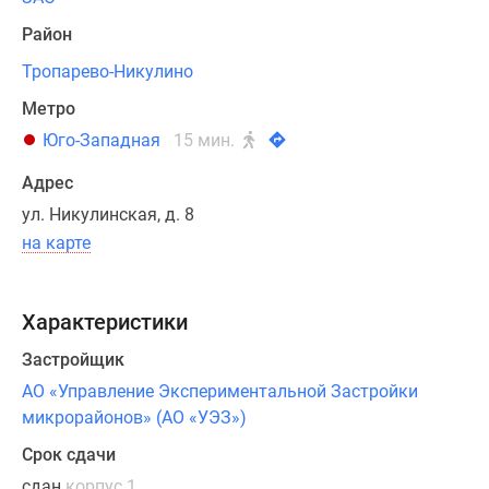
этажей.
Район
Жилой
Тропарево-Никулино
фонд
Метро
новостройки
Юго-Западная
15 мин.
состоит
из
Адрес
одно-,
ул. Никулинская, д. 8
двух-
на карте
и
трехкомнатных
квартир
Характеристики
с
просторными
Застройщик
прихожими,
АО «Управление Экспериментальной Застройки
функциональными
микрорайонов» (АО «УЭЗ»)
кухонными
Срок сдачи
зонами,
сдан
корпус 1