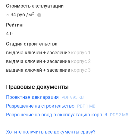
м,
Стоимость эксплуатации
балконы
2
~ 34 руб./м
или
лоджии
Рейтинг
с
4.0
остеклением
Стадия строительства
и
выдача ключей + заселение
корпус 1
отдельные
гардеробные
выдача ключей + заселение
корпус 2
помещения
выдача ключей + заселение
корпус 3
или
кладовые.
Правовые документы
В
двухкомнатных
Проектная декларация
PDF 995 KB
квартирах
Разрешение на строительство
PDF 1 MB
раздельные
Разрешение на ввод в эксплуатацию корп. 3
PDF 2 MB
санузлы,
а
Хотите получить все документы сразу?
в