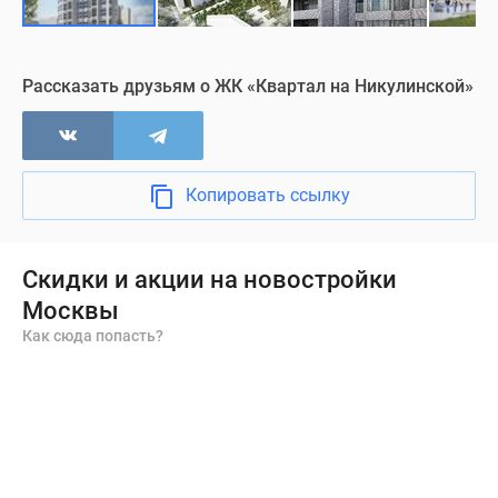
пожаротушения
и
центральная
система
Рассказать друзьям о ЖК «Квартал на Никулинской»
кондиционирования.
Входные
двери
подъездов
Копировать ссылку
оборудованы
домофонами.
Скидки и акции на новостройки
Продажи
Москвы
квартир
Как сюда попасть?
в
ЖК
«Квартал
на
Никулинской»
завершены.