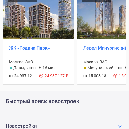
ЖК «Родина Парк»
Левел Мичуринский
Москва, ЗАО
Москва, ЗАО
Давыдково
16 мин.
Мичуринский проспе
от 24 937 127
₽
24 937 127
₽
от 15 008 187
₽
15 0
Быстрый поиск новостроек
Новостройки