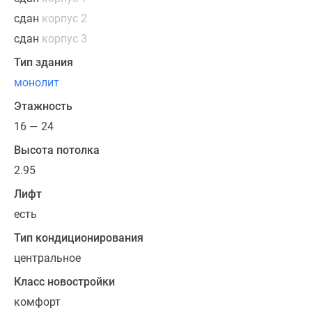
большими
окнами
сдан
корпус 2
и
сдан
корпус 3
потолками
Тип здания
высотой
монолит
2.86
метра.
Этажность
В
16 — 24
большинстве
Высота потолка
планировок
предусмотрены
2.95
изолированные
Лифт
комнаты,
есть
кухни
площадью
Тип кондиционирования
не
центральное
менее
Класс новостройки
9
кв.
комфорт