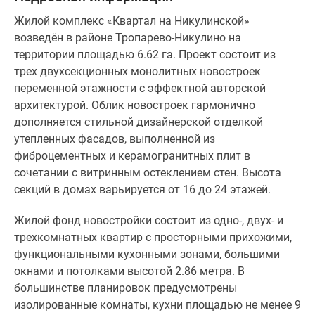
включает
установленные
Жилой комплекс «Квартал на Никулинской»
входные
возведён в районе Тропарево-Никулино на
двери,
территории площадью 6.62 га. Проект состоит из
современные
трех двухсекционных монолитных новостроек
отопительные
переменной этажности с эффектной авторской
радиаторы
архитектурой. Облик новостроек гармонично
с
дополняется стильной дизайнерской отделкой
персональными
утепленных фасадов, выполненной из
регуляторами
фиброцементных и керамогранитных плит в
температуры,
сочетании с витринным остеклением стен. Высота
декоративные
секций в домах варьируется от 16 до 24 этажей.
корзины
для
Жилой фонд новостройки состоит из одно-, двух- и
кондиционеров,
трехкомнатных квартир с просторными прихожими,
бытовые
функциональными кухонными зонами, большими
приборы
окнами и потолками высотой 2.86 метра. В
учета,
большинстве планировок предусмотрены
разводку
изолированные комнаты, кухни площадью не менее 9