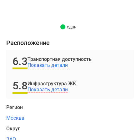
фиброцементных
и
керамогранитных
плит
сдан
в
сочетании
Расположение
с
витринным
6.3
Транспортная доступность
остеклением
Показать детали
стен.
Высота
5.8
Инфраструктура ЖК
секций
Показать детали
в
домах
Регион
варьируется
от
Москва
16
Округ
до
24
ЗАО