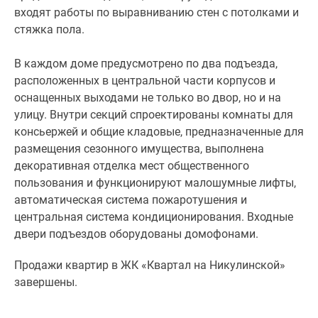
выполнено
входят работы по выравниванию стен с потолками и
одинарное
стяжка пола.
«холодное»
остекление.
В каждом доме предусмотрено по два подъезда,
Часть
расположенных в центральной части корпусов и
недвижимости
оснащенных выходами не только во двор, но и на
реализуется
улицу. Внутри секций спроектированы комнаты для
с
консьержей и общие кладовые, предназначенные для
улучшенной
размещения сезонного имущества, выполнена
предчистовой
декоративная отделка мест общественного
отделкой,
пользования и функционируют малошумные лифты,
в
автоматическая система пожаротушения и
которую
центральная система кондиционирования. Входные
дополнительно
двери подъездов оборудованы домофонами.
входят
Продажи квартир в ЖК «Квартал на Никулинской»
работы
завершены.
по
выравниванию