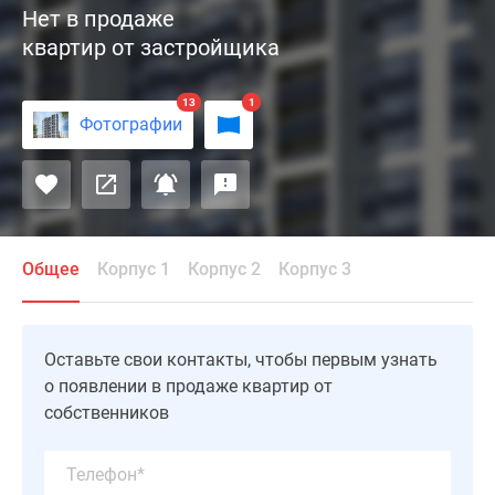
Нет в продаже
«Квартал
квартир от застройщика
на
Никулинской»
возведён
13
1
Фотографии
в
районе
Тропарево-
Никулино
на
территории
Общее
Корпус 1
Корпус 2
Корпус 3
площадью
6.62
га.
Оставьте свои контакты, чтобы первым узнать
Проект
о появлении в продаже квартир от
состоит
собственников
из
трех
двухсекционных