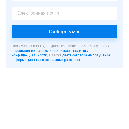
монолитных
новостроек
переменной
этажности
с
Сообщить мне
эффектной
авторской
Нажимая на кнопку, вы даёте согласие на обработку своих
архитектурой.
персональных данных и принимаете политику
конфиденциальности
, а также
даёте согласие на получение
Облик
информационных и рекламных рассылок
новостроек
гармонично
дополняется
стильной
дизайнерской
отделкой
утепленных
фасадов,
выполненной
из