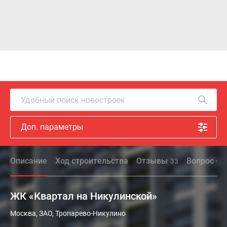
Удобный поиск новостроек
Доп. параметры
Описание
Ход строительства
Отзывы
Вопрос - о
33
ЖК «Квартал на Никулинской»
Жилой
Москва, ЗАО, Тропарево-Никулино
комплекс