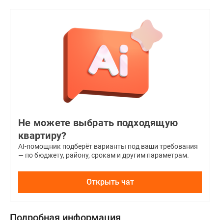
«трешках»
оборудованы
дополнительные
туалеты.
Площадь
жилья
варьируется
от
38.7
до
Не можете выбрать подходящую
78.25
квартиру?
квадратных
AI-помощник подберёт варианты под ваши требования
метров.
— по бюджету, району, срокам и другим параметрам.
Базовая
Открыть чат
комплектация
готовой
недвижимости
Подробная информация