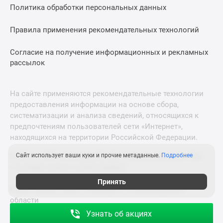
Политика обработки персональных данных
Правила применения рекомендательных технологий
Согласие на получение информационных и рекламных
рассылок
На сайте применяются рекомендательные технологии
предоставления информации на основе сбора,
систематизации и анализа сведений, относящихся к
предпочтениям пользователей сети «Интернет»,
находящихся на территории Российской Федерации.
Сайт использует ваши куки и прочие метаданные.
Подробнее
© 2011—2026 Новострой-М. Все права защищены. Всё,
что нужно знать о новостройках
Принять
Новостройки Санкт-Петербурга и Ленинградской
области
Узнать об акциях