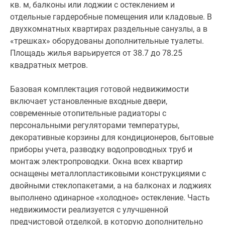
водопроводных
кв. м, балконы или лоджии с остеклением и
труб
отдельные гардеробные помещения или кладовые. В
и
двухкомнатных квартирах раздельные санузлы, а в
монтаж
«трешках» оборудованы дополнительные туалеты.
электропроводки.
Площадь жилья варьируется от 38.7 до 78.25
Окна
квадратных метров.
всех
квартир
Базовая комплектация готовой недвижимости
оснащены
включает установленные входные двери,
металлопластиковыми
современные отопительные радиаторы с
конструкциями
персональными регуляторами температуры,
с
декоративные корзины для кондиционеров, бытовые
двойными
приборы учета, разводку водопроводных труб и
стеклопакетами,
монтаж электропроводки. Окна всех квартир
а
оснащены металлопластиковыми конструкциями с
на
двойными стеклопакетами, а на балконах и лоджиях
балконах
выполнено одинарное «холодное» остекление. Часть
и
недвижимости реализуется с улучшенной
лоджиях
предчистовой отделкой, в которую дополнительно