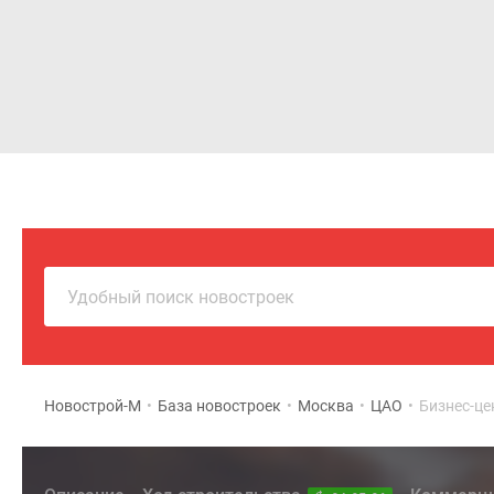
Новостройки
Квартиры
Удобный поиск новостроек
Новострой-М
•
База новостроек
•
Москва
•
ЦАО
•
Бизнес-це