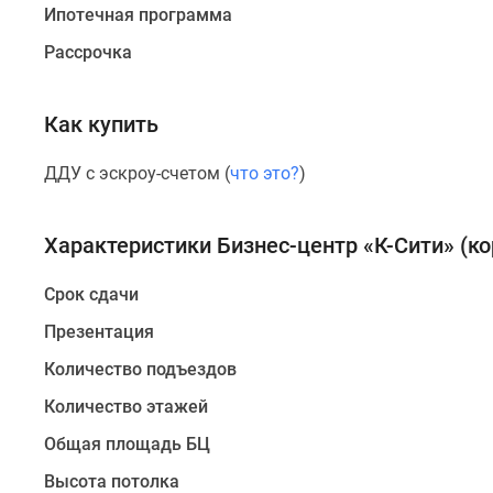
Ипотечная программа
метро
«Бауманская»,
Рассрочка
200
метров
Как купить
до
ТТК,
ДДУ с эскроу-счетом (
что это?
)
несколько
минут
на
Характеристики Бизнес-центр «К-Сити» (ко
автомобиле
до
Срок сдачи
Садового
Презентация
кольца
и
Количество подъездов
деловых
Количество этажей
небоскребов
«Москва-
Общая площадь БЦ
Сити».
Высота потолка