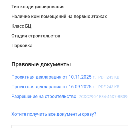
Кроме
Тип кондиционирования
того,
5
Наличие ком помещений на первых этажах
минутах
Класс БЦ
езды
находится
Стадия строительства
Лефортовский
Парковка
парк,
набережная
у
Правовые документы
реки
Яузы
Проектная декларация от 10.11.2025 г.
PDF 243 KB
и
Проектная декларация от 16.09.2025 г.
PDF 243 KB
сквер
у
Разрешение на строительство
7CDC790-1E34-46D7-BB39
Екатерининского
дворца.
Хотите получить все документы сразу?
Авторская