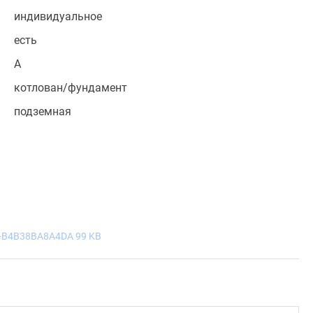
индивидуальное
есть
A
котлован/фундамент
подземная
-B4B38BA8A4DA 99 KB