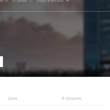
ия
Отзывы
Задать вопрос
48
23
Цена
В продаже