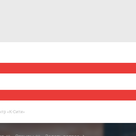
Дома и коттеджи
Ипотека
Медиа
Консультация
нтр «К-Сити»