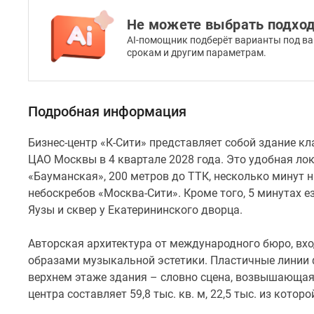
архитектура
Не можете выбрать подхо
от
международного
AI-помощник подберёт варианты под ва
срокам и другим параметрам.
бюро,
входящего
в
ТОП-2
Подробная информация
в
мире,
Бизнес-центр «К-Сити» представляет собой здание кл
и
ЦАО Москвы в 4 квартале 2028 года. Это удобная ло
студии
«Бауманская», 200 метров до ТТК, несколько минут 
из
небоскребов «Москва-Сити». Кроме того, 5 минутах е
Китая
Яузы и сквер у Екатерининского дворца.
вдохновлена
образами
Авторская архитектура от международного бюро, вход
музыкальной
образами музыкальной эстетики. Пластичные линии 
эстетики.
верхнем этаже здания – словно сцена, возвышающая
Пластичные
центра составляет 59,8 тыс. кв. м, 22,5 тыс. из кот
линии