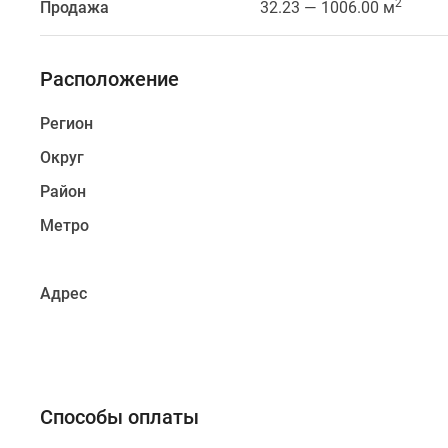
2
Продажа
32.23 — 1006.00 м
Басманном
районе
ЦАО
Расположение
Москвы
в
Регион
4
квартале
Округ
2028
Район
года.
Это
Метро
удобная
локация
Адрес
недалеко
от
Кремля:
5
минут
Способы оплаты
пешком
до