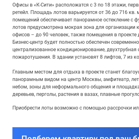
Офисы в «К-Сити» расположатся с 3 по 18 этажи, пер
фасадов
ретейл. Площадь лотов варьируется от 36 до 716 кв.
напоминают
помещений обеспечивает панорамное остекление с фу
звуковые
лотов предусмотрена мокрая зона для организации 
волны,
офисов – до 90 человек, также помещения в проекте
а
Бизнес-центр будет полностью обеспечен современно
терраса
централизованное кондиционирование, двухтрубная 
на
пожаротушения. В здании установят 8 лифтов, 7 из к
верхнем
этаже
Главным местом для отдыха в проекте станет благоу
здания
панорамным видом на центр Москвы, амфитеатр, лет
–
небом, зоны для неформального общения и площадка
словно
деревьев, перголы, растения в вазах, плавные прогу
сцена,
возвышающаяся
Приобрести лоты возможно с помощью рассрочки ил
над
городом.
Общая
площадь
Подберем квартиру под ваш 