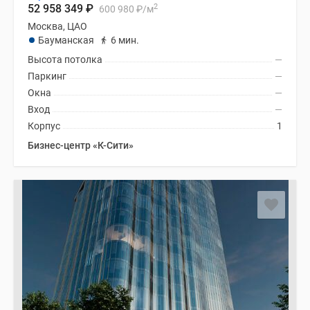
2
52 958 349
₽
600 980
₽
/м
Москва, ЦАО
Бауманская
6 мин.
Высота потолка
—
Паркинг
—
Окна
—
Вход
—
Корпус
1
Бизнес-центр «К-Сити»