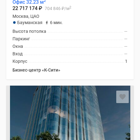
2
Офис 32.23 м
2
22 717 174
₽
704 846
₽
/м
Москва, ЦАО
Бауманская
6 мин.
Высота потолка
—
Паркинг
—
Окна
—
Вход
—
Корпус
1
Бизнес-центр «К-Сити»