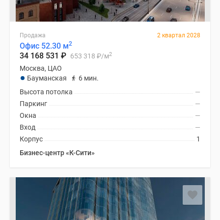
Продажа
2 квартал 2028
2
Офис 52.30 м
2
34 168 531
₽
653 318
₽
/м
Москва, ЦАО
Бауманская
6 мин.
Высота потолка
—
Паркинг
—
Окна
—
Вход
—
Корпус
1
Бизнес-центр «К-Сити»