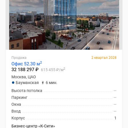
Продажа
2 квартал 2028
2
Офис 52.30 м
2
32 188 297
₽
615 455
₽
/м
Москва, ЦАО
Бауманская
6 мин.
Высота потолка
—
Паркинг
—
Окна
—
Вход
—
Корпус
1
Бизнес-центр «К-Сити»