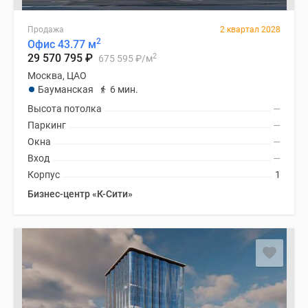
Продажа
2 квартал 2028
2
Офис 43.77 м
2
29 570 795
₽
675 595
₽
/м
Москва, ЦАО
Бауманская
6 мин.
Высота потолка
—
Паркинг
—
Окна
—
Вход
—
Корпус
1
Бизнес-центр «К-Сити»