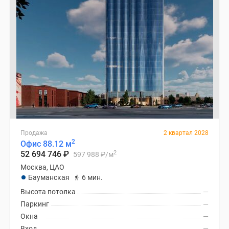
Продажа
2 квартал 2028
2
Офис 88.12 м
2
52 694 746
₽
597 988
₽
/м
Москва, ЦАО
Бауманская
6 мин.
Высота потолка
—
Паркинг
—
Окна
—
Вход
—