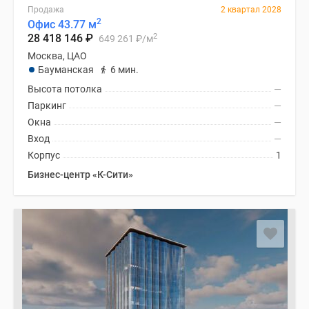
Продажа
2 квартал 2028
2
Офис 43.77 м
2
28 418 146
₽
649 261
₽
/м
Москва, ЦАО
Бауманская
6 мин.
Высота потолка
—
Паркинг
—
Окна
—
Вход
—
Корпус
1
Бизнес-центр «К-Сити»