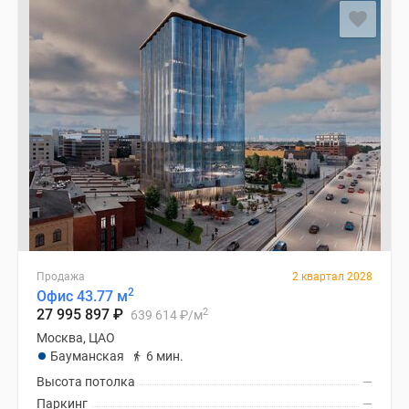
Продажа
2 квартал 2028
2
Офис 43.77 м
2
27 995 897
₽
639 614
₽
/м
Москва, ЦАО
Бауманская
6 мин.
Высота потолка
—
Паркинг
—