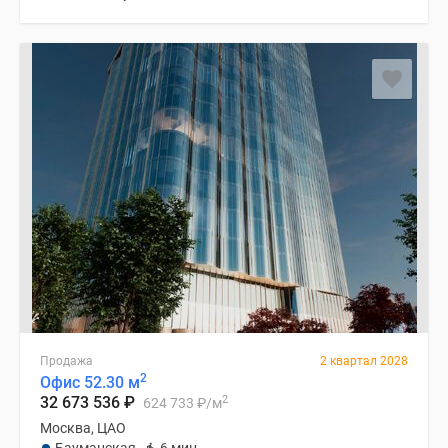
Продажа
2 квартал 2028
2
Офис 52.30 м
2
32 673 536
₽
624 733
₽
/м
Москва, ЦАО