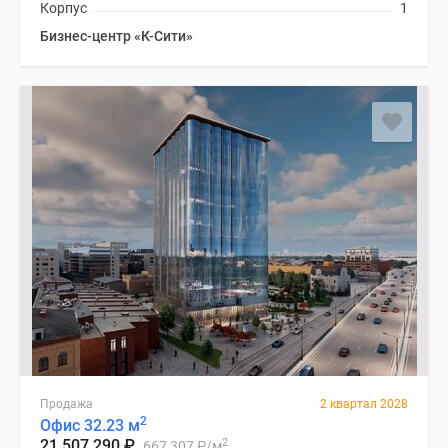
Корпус
1
Бизнес-центр «К-Сити»
Продажа
2 квартал 2028
2
Офис 32.23 м
2
21 507 290
₽
667 307
₽
/м