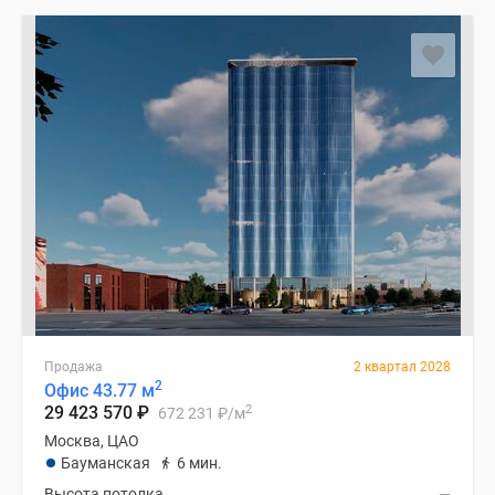
Продажа
2 квартал 2028
2
Офис 43.77 м
2
29 423 570
₽
672 231
₽
/м
Москва, ЦАО
Бауманская
6 мин.
Высота потолка
—