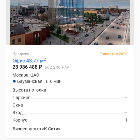
Продажа
2 квартал 2028
2
Офис 43.77 м
2
28 986 488
₽
662 246
₽
/м
Москва, ЦАО
Бауманская
6 мин.
Высота потолка
—
Паркинг
—
Окна
—
Вход
—
Корпус
1
Бизнес-центр «К-Сити»