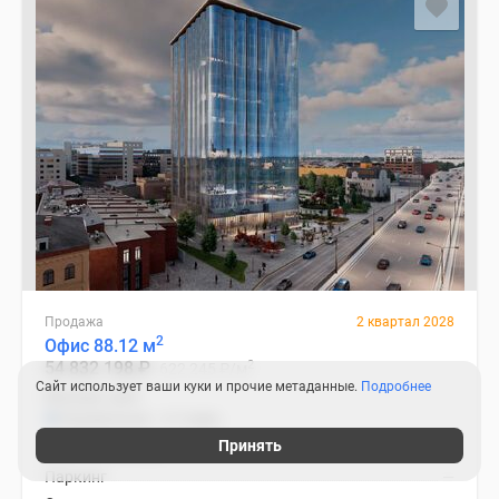
Продажа
2 квартал 2028
2
Офис 88.12 м
2
54 832 198
₽
622 245
₽
/м
Сайт использует ваши куки и прочие метаданные.
Подробнее
Москва, ЦАО
Бауманская
6 мин.
Принять
Высота потолка
—
Паркинг
—