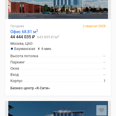
Продажа
2 квартал 2028
2
Офис 68.81 м
2
44 444 035
₽
645 895
₽
/м
Москва, ЦАО
Бауманская
6 мин.
Высота потолка
—
Паркинг
—
Окна
—
Вход
—
Корпус
1
Бизнес-центр «К-Сити»