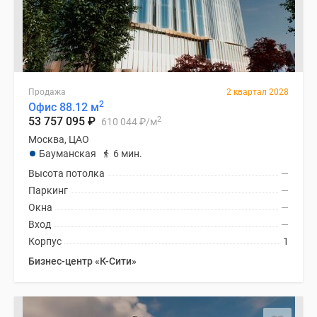
Продажа
2 квартал 2028
2
Офис 88.12 м
2
53 757 095
₽
610 044
₽
/м
Москва, ЦАО
Бауманская
6 мин.
Высота потолка
—
Паркинг
—
Окна
—
Вход
—
Корпус
1
Бизнес-центр «К-Сити»