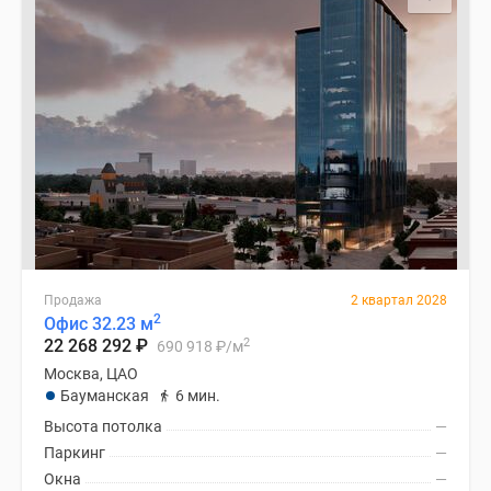
Продажа
2 квартал 2028
2
Офис 32.23 м
2
22 268 292
₽
690 918
₽
/м
Москва, ЦАО
Бауманская
6 мин.
Высота потолка
—
Паркинг
—
Окна
—