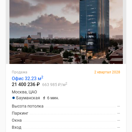
Продажа
2 квартал 2028
2
Офис 32.23 м
2
21 400 236
₽
663 985
₽
/м
Москва, ЦАО
Бауманская
6 мин.
Высота потолка
—
Паркинг
—
Окна
—
Вход
—