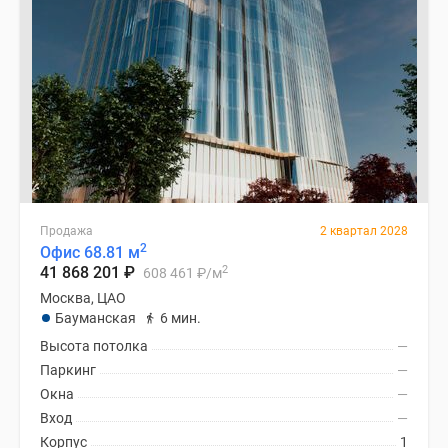
Продажа
2 квартал 2028
2
Офис 68.81 м
2
41 868 201
₽
608 461
₽
/м
Москва, ЦАО
Бауманская
6 мин.
Высота потолка
—
Паркинг
—
Окна
—
Вход
—
Корпус
1