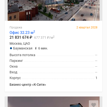
Продажа
2 квартал 2028
2
Офис 32.23 м
2
21 831 674
₽
677 371
₽
/м
Москва, ЦАО
Бауманская
6 мин.
Высота потолка
—
Паркинг
—
Окна
—
Вход
—
Корпус
1
Бизнес-центр «К-Сити»