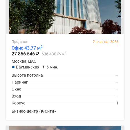
Продажа
2 квартал 2028
2
Офис 43.77 м
2
27 856 546
₽
636 430
₽
/м
Москва, ЦАО
Бауманская
6 мин.
Высота потолка
—
Паркинг
—
Окна
—
Вход
—
Корпус
1
Бизнес-центр «К-Сити»