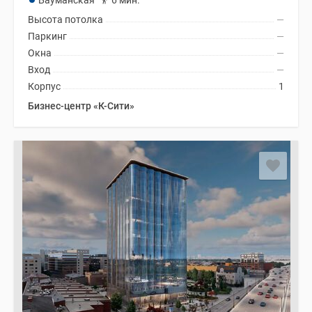
Бауманская
6 мин.
Высота потолка
—
Паркинг
—
Окна
—
Вход
—
Корпус
1
Бизнес-центр «К-Сити»