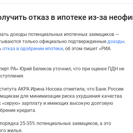
лучить отказ в ипотеке из-за неоф
нивать доходы потенциальных ипотечных заемщиков —
читываются только официально подтвержденные
доходы
.
ь
отказ в одобрении ипотеки
, об этом пишет «РИА
ерт РА» Юрий Беликов уточнил, что при оценке ПДН не
ступления.
титута АКРА Ирина Носова отметила, что Банк России
аемщикам для минимизации риска ухудшения качества
х «серую» зарплату и имеющих высокую долговую
обрение кредита.
 порядка 25-35% потенциальных заемщиков, а это
ого жилья.