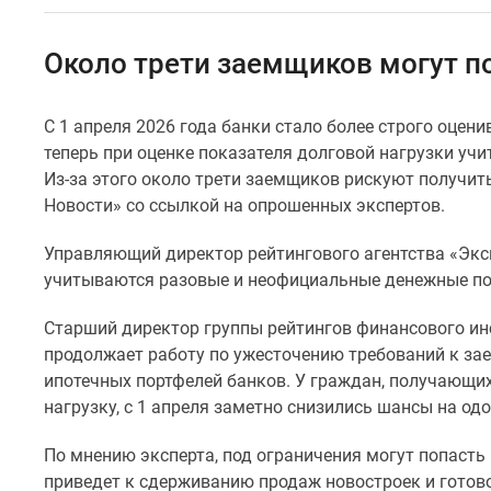
Специальные
предложения
Коммерческие
Около трети заемщиков могут по
помещения
Продавцы
и
С 1 апреля 2026 года банки стало более строго оце
застройщики
теперь при оценке показателя долговой нагрузки у
Панорамы
новостроек
Из-за этого около трети заемщиков рискуют получит
Видеообзор
Новости» со ссылкой на опрошенных экспертов.
новостроек
Экспертиза
Управляющий директор рейтингового агентства «Эксп
новостроек
учитываются разовые и неофициальные денежные по
Экология
Москвы
Старший директор группы рейтингов финансового инс
и
Подмосковья
продолжает работу по ужесточению требований к з
Студии
ипотечных портфелей банков. У граждан, получающи
1-
нагрузку, с 1 апреля заметно снизились шансы на од
комнатные
2-
По мнению эксперта, под ограничения могут попасть
комнатные
приведет к сдерживанию продаж новостроек и готов
3-