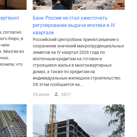
жертвуют
Банк России не стал ужесточать
регулирование выдачи ипотеки в IV
, согласно
квартале
ого бюро, в
Российский Центробанк принял решение о
5 млн
сохранении значений макропруденциальных
. Многие из
лимитов на IV квартал 2026 года по
очно.
ипотечным кредитам на готовое и
яснили, что
строящееся жилье в многоквартирных
домах, а также по кредитам на
индивидуальные жилищное строительство.
Об этом сообщается на...
29 июля
3827