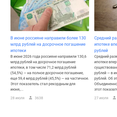
поселки
у
водоема
Коттеджные
поселки
в
ипотеку
Бизнес-
В июне россияне направили более 130
Средний ра
центры
млрд рублей на досрочное погашение
ипотеке вп
Коттеджи
ипотеки
рублей
Скидки
В июне 2026 года россияне направили 130,6
Средний раз
и
млрд рублей на досрочное погашение
ипотеке впер
акции
ипотеки, в том числе 71,2 млрд рублей
существован
Макс
(54,5%) — на полное досрочное погашение,
рублей — в и
еще 59,4 млрд рублей (45,5%) — на частичное.
рублей. Об э
Этот показатель стал рекордным для
Объединенно
июня,...
этот показате
28 июля
3638
27 июля