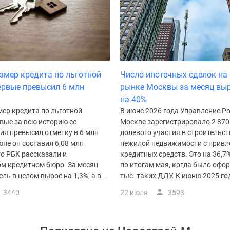
змер кредита по льготной
Число ипотечных сделок на
ервые превысил 6 млн
рынке Москвы за месяц вы
на 40%
мер кредита по льготной
В июне 2026 года Управление Р
вые за всю историю ее
Москве зарегистрировало 2 870
ия превысил отметку в 6 млн
долевого участия в строительст
юне он составил 6,08 млн
нежилой недвижимости с привл
то РБК рассказали и
кредитных средств. Это на 36,7
м кредитном бюро. За месяц
по итогам мая, когда было офор
ль в целом вырос на 1,3%, а в...
тыс. таких ДДУ. К июню 2025 год
3440
22 июля
3593