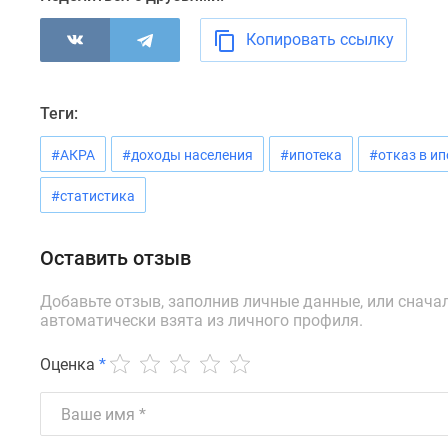
новостроек
Эксперты
Копировать ссылку
и
авторы
О
проекте
Теги:
Контакты
Реклама
#АКРА
#доходы населения
#ипотека
#отказ в ип
на
сайте
#статистика
Vk
Дзен
Машино-
Оставить отзыв
места
Апартаменты
Добавьте отзыв, заполнив личные данные, или снача
#траншевая
автоматически взята из личного профиля.
ипотека
#рассрочка
Оценка
*
ИТ-
ипотека
Квартиры
со
скидками