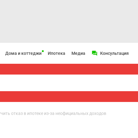
Дома и коттеджи
Ипотека
Медиа
Консультация
чить отказ в ипотеке из-за неофициальных доходов