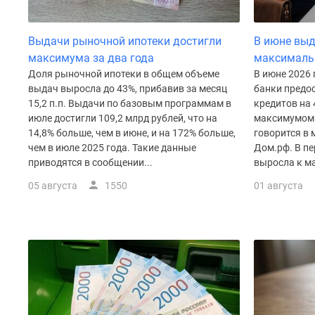
Рассрочка
Траншевая
ипотека
Выдачи рыночной ипотеки достигли
В июне выд
Дома
максимума за два года
максималь
и
Доля рыночной ипотеки в общем объеме
В июне 2026
коттеджи
выдач выросла до 43%, прибавив за месяц
банки предос
Коттеджные
15,2 п.п. Выдачи по базовым программам в
кредитов на 
поселки
июле достигли 109,2 млрд рублей, что на
максимумом 
в
Новой
14,8% больше, чем в июне, и на 172% больше,
говорится в
Москве
чем в июле 2025 года. Такие данные
Дом.рф. В пе
Готовые
приводятся в сообщении...
выросла к ма
коттеджные
05 августа
1550
01 августа
поселки
Строящиеся
коттеджные
поселки
Коттеджные
поселки
в
лесу
Коттеджные