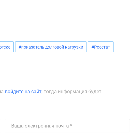
отеке
#показатель долговой нагрузки
#Росстат
ла
войдите на сайт
, тогда информация будет