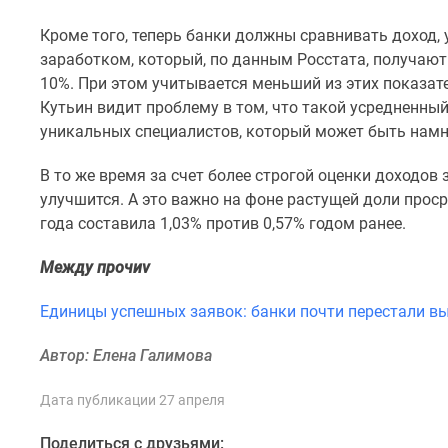
комнатные
Квартиры
Кроме того, теперь банки должны сравнивать доход,
на
заработком, который, по данным Росстата, получают
карте
10%. При этом учитывается меньший из этих показат
Ипотечный
Кутьин видит проблему в том, что такой усредненн
калькулятор
уникальных специалистов, который может быть намн
Семейная
ипотека
Военная
В то же время за счет более строгой оценки доходо
ипотека
улучшится. А это важно на фоне растущей доли проср
Банки
года составила 1,03% против 0,57% годом ранее.
и
программы
Между прочиv
Медиа
Новости
Единицы успешных заявок: банки почти перестали 
недвижимости
Мнение
эксперта
Автор: Елена Галимова
Аналитика
рынка
Дата публикации 27 апреля
Покупателю
Экспертиза
Поделиться с друзьями: