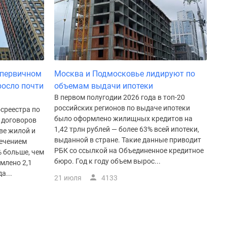
 первичном
Москва и Подмосковье лидируют по
росло почти
объемам выдачи ипотеки
В первом полугодии 2026 года в топ-20
российских регионов по выдаче ипотеки
осреестра по
было оформлено жилищных кредитов на
 договоров
1,42 трлн рублей — более 63% всей ипотеки,
ве жилой и
выданной в стране. Такие данные приводит
ечением
РБК со ссылкой на Объединенное кредитное
% больше, чем
бюро. Год к году объем вырос...
млено 2,1
а...
21 июля
4133