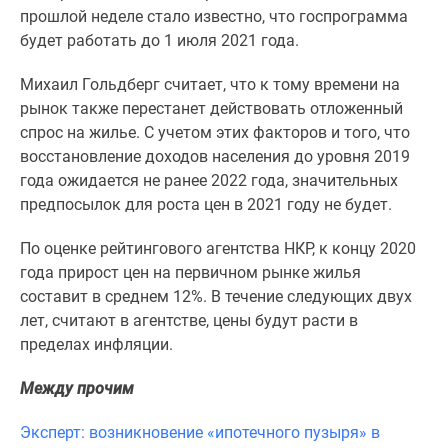
1-
прошлой неделе стало известно, что госпрограмма
комнатные
будет работать до 1 июля 2021 года.
2-
комнатные
Михаил Гольдберг считает, что к тому времени на
3-
рынок также перестанет действовать отложенный
комнатные
спрос на жилье. С учетом этих факторов и того, что
Квартиры
восстановление доходов населения до уровня 2019
на
года ожидается не ранее 2022 года, значительных
карте
предпосылок для роста цен в 2021 году не будет.
Ипотечный
калькулятор
По оценке рейтингового агентства НКР, к концу 2020
Семейная
года прирост цен на первичном рынке жилья
ипотека
составит в среднем 12%. В течение следующих двух
Военная
лет, считают в агентстве, цены будут расти в
ипотека
пределах инфляции.
Банки
Между прочим
и
программы
Эксперт: возникновение «ипотечного пузыря» в
Медиа