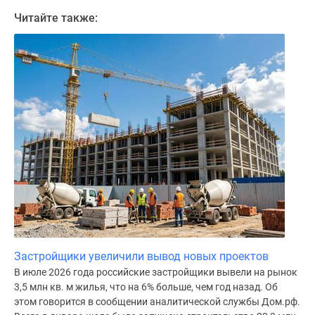
Дома
Читайте также:
и
коттеджи
Коттеджные
поселки
в
Новой
Москве
Готовые
коттеджные
поселки
Строящиеся
коттеджные
поселки
Коттеджные
Застройщики увеличили вывод новых проектов
поселки
В июле 2026 года российские застройщики вывели на рынок
в
3,5 млн кв. м жилья, что на 6% больше, чем год назад. Об
лесу
этом говорится в сообщении аналитической службы Дом.рф.
Коттеджные