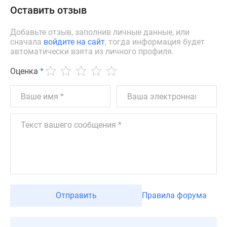
Оставить отзыв
Дзен
Машино-
Добавьте отзыв, заполнив личные данные, или
места
сначала
войдите на сайт
, тогда информация будет
Апартаменты
автоматически взята из личного профиля.
#траншевая
Оценка
*
ипотека
#рассрочка
ИТ-
ипотека
Квартиры
со
скидками
до
41%
Видео
360°
Отправить
Правила форума
новостроек
Субсидированная