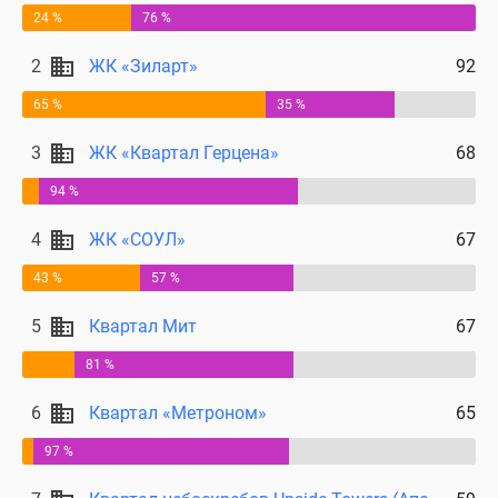
24 %
76 %
2
ЖК «Зиларт»
92
65 %
35 %
3
ЖК «Квартал Герцена»
68
94 %
4
ЖК «СОУЛ»
67
43 %
57 %
5
Квартал Мит
67
81 %
6
Квартал «Метроном»
65
97 %