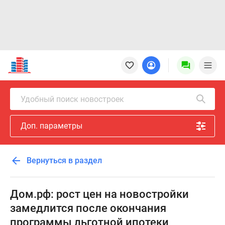
Новостройки
Квартиры
Ипотека
Новостройки
Удобный поиск новостроек
Москвы
Новостройки
Доп. параметры
Подмосковья
Новостройки
Новой
Вернуться в раздел
Москвы
Готовые
новостройки
Дом.рф: рост цен на новостройки
Новостройки
замедлится после окончания
на
программы льготной ипотеки
карте