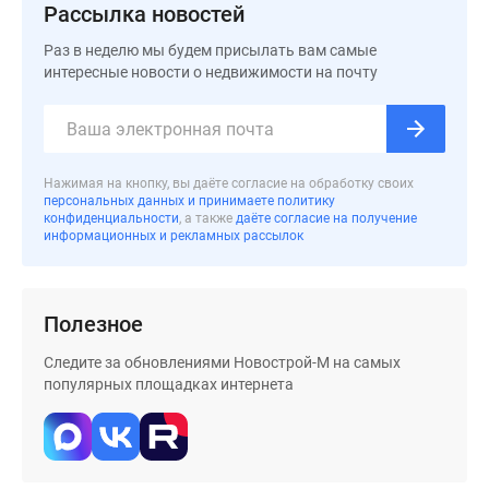
застройщиком
Рассылка новостей
Rutube
Раз в неделю мы будем присылать вам самые
Поиск
интересные новости о недвижимости на почту
дома
в
Москве
Программа
Нажимая на кнопку, вы даёте согласие на обработку своих
реновации
персональных данных и принимаете политику
в
конфиденциальности
, а также
даёте согласие на получение
информационных и рекламных рассылок
Москве
Новостройки
премиум-
класса
Полезное
Новостройки
Следите за обновлениями Новострой-М на самых
бизнес-
популярных площадках интернета
класса
Рассрочка
Траншевая
ипотека