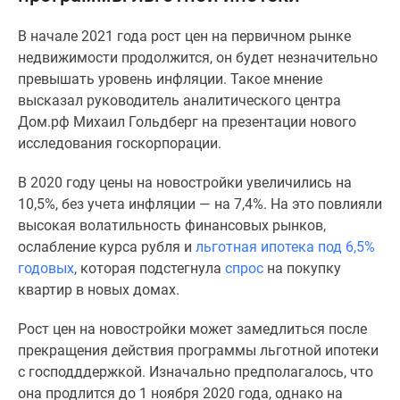
Специальные
В
начале 2021 года рост цен на первичном рынке
предложения
недвижимости продолжится, он будет незначительно
Коммерческие
превышать уровень инфляции. Такое мнение
помещения
высказал руководитель аналитического центра
Продавцы
Дом.рф Михаил Гольдберг на презентации нового
и
исследования госкорпорации.
застройщики
Панорамы
В 2020 году цены на новостройки увеличились на
новостроек
10,5%, без учета инфляции — на 7,4%. На это повлияли
Видеообзор
высокая волатильность финансовых рынков,
новостроек
ослабление курса рубля и
льготная ипотека под 6,5%
Экспертиза
годовых
, которая подстегнула
спрос
на покупку
новостроек
квартир в новых домах.
Экология
Москвы
Рост цен на новостройки может замедлиться после
и
прекращения действия программы льготной ипотеки
Подмосковья
с господддержкой. Изначально предполагалось, что
Студии
она продлится до 1 ноября 2020 года, однако на