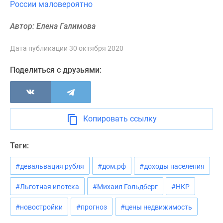
России маловероятно
Новости
недвижимости
Автор: Елена Галимова
Мнение
эксперта
Дата публикации 30 октября 2020
Аналитика
рынка
Поделиться с друзьями:
Покупателю
Экспертиза
новостроек
Эксперты
Копировать ссылку
и
авторы
Теги:
О
проекте
#девальвация рубля
#дом.рф
#доходы населения
Контакты
Реклама
#Льготная ипотека
#Михаил Гольдберг
#НКР
на
#новостройки
#прогноз
#цены недвижимость
сайте
Vk