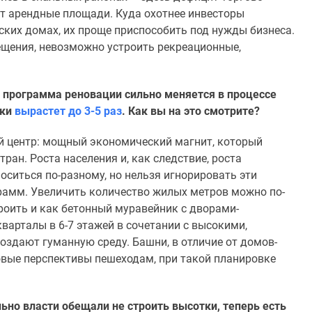
ют арендные площади. Куда охотнее инвесторы
ких домах, их проще приспособить под нужды бизнеса.
щения, невозможно устроить рекреационные,
 программа реновации сильно меняется в процессе
йки
вырастет до 3-5 раз
. Как вы на это смотрите?
й центр: мощный экономический магнит, который
тран. Роста населения и, как следствие, роста
оситься по-разному, но нельзя игнорировать эти
рамм. Увеличить количество жилых метров можно по-
роить и как бетонный муравейник с дворами-
варталы в 6-7 этажей в сочетании с высокими,
оздают гуманную среду. Башни, в отличие от домов-
овые перспективы пешеходам, при такой планировке
ьно власти обещали не строить высотки, теперь есть