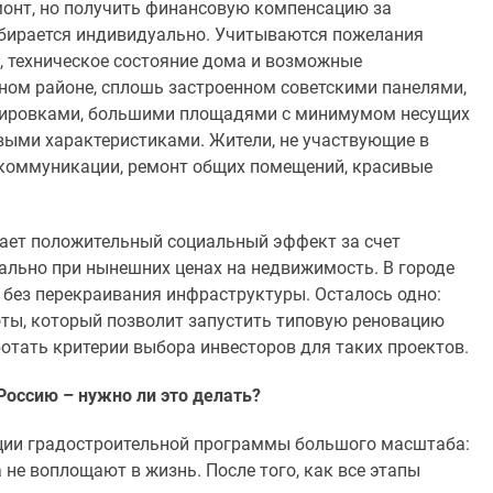
емонт, но получить финансовую компенсацию за
дбирается индивидуально. Учитываются пожелания
, техническое состояние дома и возможные
ном районе, сплошь застроенном советскими панелями,
анировками, большими площадями с минимумом несущих
выми характеристиками. Жители, не участвующие в
 коммуникации, ремонт общих помещений, красивые
чает положительный социальный эффект за счет
ально при нынешних ценах на недвижимость. В городе
без перекраивания инфраструктуры. Осталось одно:
ты, который позволит запустить типовую реновацию
ботать критерии выбора инвесторов для таких проектов.
Россию – нужно ли это делать?
ации градостроительной программы большого масштаба:
 не воплощают в жизнь. После того, как все этапы