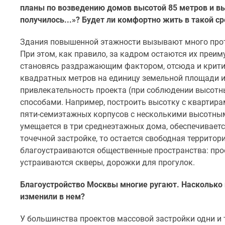
планы по возведению домов высотой 85 метров и выш
до
41%
получилось...»? Будет ли комфортно жить в такой с
Видео
360°
Здания повышенной этажности вызывают много проте
новостроек
При этом, как правило, за кадром остаются их преи
Субсидированная
становясь раздражающим фактором, отсюда и критик
застройщиком
квадратных метров на единицу земельной площади 
Rutube
Поиск
привлекательность проекта (при соблюдении высотн
дома
способами. Например, построить высотку с квартира
в
пяти-семиэтажных корпусов с несколькими высотным
Москве
умещается в три среднеэтажных дома, обеспечивается
Программа
точечной застройке, то остается свободная территор
реновации
в
благоустраиваются общественные пространства: пр
Москве
устраиваются скверы, дорожки для прогулок.
Новостройки
премиум-
Благоустройство Москвы многие ругают. Насколько 
класса
изменили в нем?
Новостройки
бизнес-
У большинства проектов массовой застройки одни и 
класса