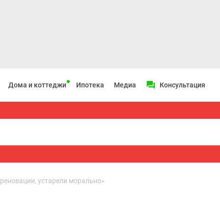
Дома и коттеджи
Ипотека
Медиа
Консультация
реновации, устарели морально»