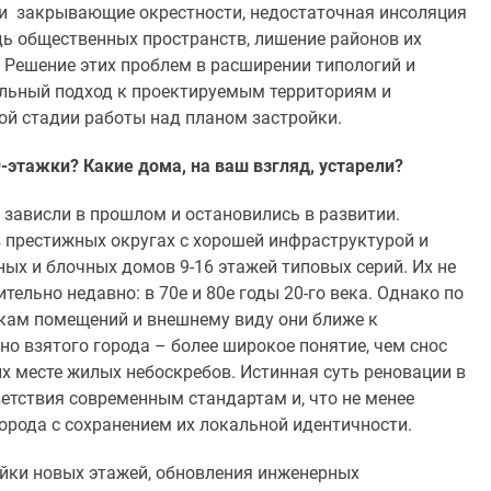
и закрывающие окрестности, недостаточная инсоляция
ь общественных пространств, лишение районов их
 Решение этих проблем в расширении типологий и
льный подход к проектируемым территориям и
ой стадии работы над планом застройки.
-этажки? Какие дома, на ваш взгляд, устарели?
 зависли в прошлом и остановились в развитии.
в престижных округах с хорошей инфраструктурой и
ых и блочных домов 9-16 этажей типовых серий. Их не
тельно недавно: в 70е и 80е годы 20-го века. Однако по
кам помещений и внешнему виду они ближе к
о взятого города – более широкое понятие, чем снос
их месте жилых небоскребов. Истинная суть реновации в
ветствия современным стандартам и, что не менее
города с сохранением их локальной идентичности.
ройки новых этажей, обновления инженерных