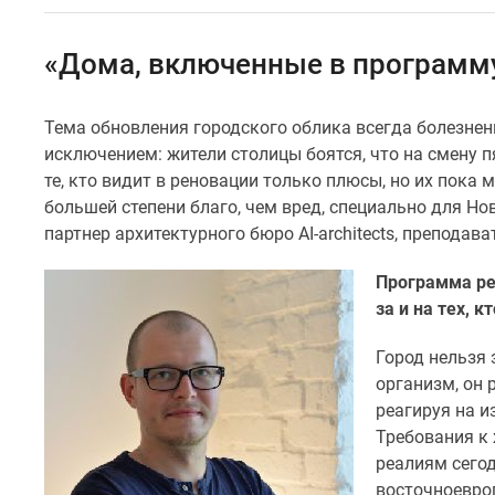
Специальные
предложения
Коммерческие
«Дома, включенные в программу
помещения
Продавцы
и
Тема обновления городского облика всегда болезне
застройщики
исключением: жители столицы боятся, что на смену
Панорамы
новостроек
те, кто видит в реновации только плюсы, но их пока
Видеообзор
большей степени благо, чем вред, специально для Н
новостроек
партнер архитектурного бюро AI-architects, преподав
Экспертиза
новостроек
Программа рен
Экология
за и на тех, 
Москвы
и
Подмосковья
Город нельзя 
Студии
организм, он 
1-
реагируя на и
комнатные
Требования к
2-
реалиям сего
комнатные
3-
восточноевро