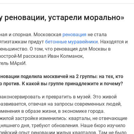
 реновации, устарели морально»
нная и спорная. Московская
реновация
не стала
 пятиэтажкам придут
бетонные муравейники
. Находятся и
 меньшинство. О том, что реновация для Москвы в
овострой-М рассказал Иван Колманок,
атель МАрхИ.
овации поделила москвичей на 2 группы: на тех, кто
кто против. К какой вы группе принадлежите и почему?
законсервировать и превратить в музей. Это живой
развивается, отвечая на запросы современных людей,
зменения в образе жизни, в экономике города.
 жилой застройке изменились: кварталы, не отвечающие
дняшнего дня, требуют обновления. Наше бюро изучило
пейский опыт реновации жилых кварталов. Там не было