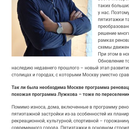
комнатные
таких больши
Квартиры
у нас. Поэтом
на
пятиэтажки та
карте
преобразовани
Ипотечный
калькулятор
решение многи
Семейная
рамках ренов
ипотека
схемы движени
Военная
При этом в но
ипотека
Обновление то
Банки
и
наследию недавнего прошлого
–
новый этап развития
программы
столицах и городах, с которыми Москву уместно срав
Медиа
Новости
Так ли была необходима Москве программа реновац
недвижимости
похожая программа Лужкова – тоже по переселению
Мнение
эксперта
Помимо износа, дома, включенные в программу рено
Аналитика
рынка
пятиэтажной застройки из-за особенностей их плани
Покупателю
рекреационной, культурной, спортивной – горожанин
Экспертиза
современного города. Пятиэтажки в основном строил