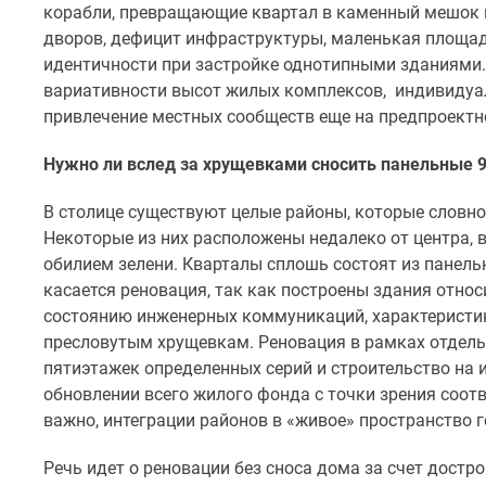
Рассрочка
корабли, превращающие квартал в каменный мешок 
Траншевая
дворов, дефицит инфраструктуры, маленькая площад
ипотека
идентичности при застройке однотипными зданиями.
Дома
вариативности высот жилых комплексов, индивидуа
и
привлечение местных сообществ еще на предпроектн
коттеджи
Коттеджные
поселки
Нужно ли вслед за хрущевками сносить панельные 9
в
Новой
В столице существуют целые районы, которые словно
Москве
Некоторые из них расположены недалеко от центра, 
Готовые
обилием зелени. Кварталы сплошь состоят из панельн
коттеджные
касается реновация, так как построены здания относи
поселки
Строящиеся
состоянию инженерных коммуникаций, характеристи
коттеджные
пресловутым хрущевкам. Реновация в рамках отдельн
поселки
пятиэтажек определенных серий и строительство на 
Коттеджные
обновлении всего жилого фонда с точки зрения соот
поселки
важно, интеграции районов в «живое» пространство 
в
лесу
Коттеджные
Речь идет о реновации без сноса дома за счет дост