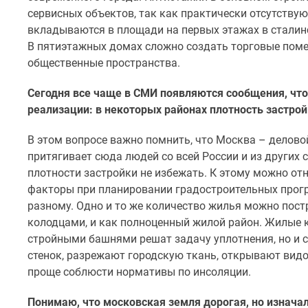
новостроек
сервисных объектов, так как практически отсутству
Эксперты
вкладываются в площади на первых этажах в сталинс
и
авторы
В пятиэтажных домах сложно создать торговые поме
О
общественные пространства.
проекте
Контакты
Сегодня все чаще в СМИ появляются сообщения, что
Реклама
реализации: в некоторых районах плотность застро
на
сайте
В этом вопросе важно помнить, что Москва
–
делово
Vk
Дзен
притягивает сюда людей со всей России и из других с
Машино-
плотности застройки не избежать. К этому можно отн
места
факторы при планировании градостроительных прог
Апартаменты
разному. Одно и то же количество жилья можно пост
#траншевая
колодцами, и как полноценный жилой район. Жилые к
ипотека
#рассрочка
стройными башнями решат задачу уплотнения, но и с
ИТ-
стенок, разрежают городскую ткань, открывают вид
ипотека
проще соблюсти нормативы по инсоляции.
Квартиры
со
Понимаю, что московская земля дорогая, но изначал
скидками