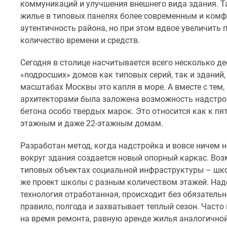
поселки
коммуникаций и улучшения внешнего вида здания. Т
у
жилье в типовых панелях более современным и комфо
водоема
аутентичность района, но при этом вдвое увеличить
Коттеджные
количество времени и средств.
поселки
в
ипотеку
Сегодня в столице насчитывается всего несколько д
Бизнес-
«подросших» домов как типовых серий, так и зданий
центры
масштабах Москвы это капля в море. А вместе с тем,
Коттеджи
архитекторами была заложена возможность надстрой
Скидки
бетона особо твердых марок. Это относится как к пя
и
акции
этажным и даже 22-этажным домам.
Макс
Разработан метод, когда надстройка и вовсе ничем н
вокруг здания создается новый опорный каркас. Воз
типовых объектах социальной инфраструктуры – школ
же проект школы с разным количеством этажей. На
технология отработанная, происходит без обязательн
правило, полгода и захватывает теплый сезон. Част
на время ремонта, равную аренде жилья аналогичной