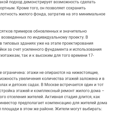
акой подход демонстрирует возможность сделать
ртным. Кроме того, он позволяет сохранить
 плотность жилого фонда, затратив на это минимальное
есятков примеров обновленных и значительно
, возведенных по индивидуальному проекту. В
 в типовых зданиях уже на этапе проектирования
ки за счет усиленного фундамента и использования
тиэтажкам, так и к высоким для того времени 17-
е ограничена: этажи не опираются на нижестоящие,
можность увеличения количества этажей заложена и в
ах и детских садах. В Москве встречается один и тот
дстройка этажей и комплексный ремонт жилого дома
–
ого отселения жителей. Активная стадия длится, как
о инвестор предполагает компенсацию для жителей дома
 площади в этом же районе. Жители могут выбирать: