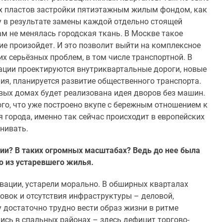
х пластов застройки пятиэтажным жилым фондом, как
у в результате замены каждой отдельно стоящей
м не менялась городская ткань. В Москве такое
е произойдет. И это позволит выйти на комплексное
х серьёзных проблем, в том числе транспортной. В
ации проектируются внутриквартальные дороги, новые
я, планируется развитие общественного транспорта.
вых домах будет реализована идея дворов без машин.
го, что уже построено вкупе с бережным отношением к
 города, именно так сейчас происходит в европейских
нивать.
ии? В таких огромных масштабах? Ведь до нее была
 из устаревшего жилья.
вации, устарели морально. В обширных кварталах
ровок и отсутствия инфраструктуры – деловой,
у достаточно трудно вести образ жизни в ритме
ись в спальных районах – здесь дефицит торгово-