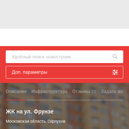
Удобный поиск новостроек
Доп. параметры
Описание
Инфраструктура
Отзывы
Задать вопр
12
ЖК на ул. Фрунзе
ЖК
Московская область, Серпухов
на