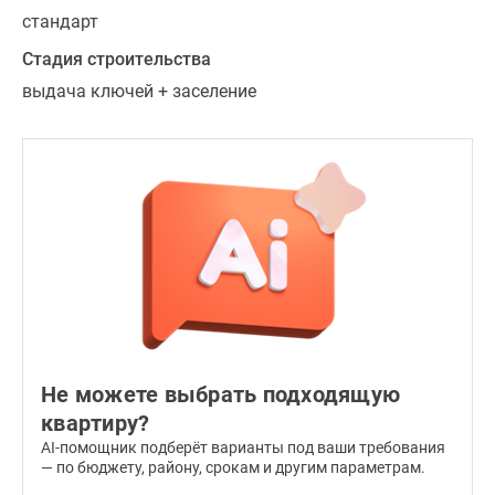
до
стандарт
80,62
кв.
Стадия строительства
м.,
выдача ключей + заселение
четырехкомнатных
—
116,22
кв.
м.
В
оконных
проемах
установлены
двойные
металлопластиковые
Не можете выбрать подходящую
стеклопакеты,
квартиру?
лоджии
AI-помощник подберёт варианты под ваши требования
с
— по бюджету, району, срокам и другим параметрам.
одинарным