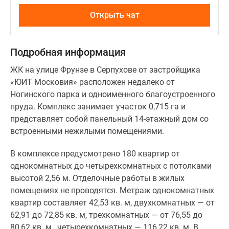
остеклением
Открыть чат
в
алюминиевых
рамах.
Подробная информация
Смонтированы
деревянные
ЖК на улице Фрунзе в Серпухове от застройщика
входные
«ЮИТ Московия» расположен недалеко от
двери.
Ногинского парка и одноименного благоустроенного
Поквартирно
пруда. Комплекс занимает участок 0,715 га и
в
представляет собой панельный 14-этажный дом со
полном
встроенными нежилыми помещениями.
объеме
выполнена
В комплексе предусмотрено 180 квартир от
электроразводка,
однокомнатных до четырехкомнатных с потолками
гидроизоляция
высотой 2,56 м. Отделочные работы в жилых
полов.
помещениях не проводятся. Метраж однокомнатных
квартир составляет 42,53 кв. м, двухкомнатных — от
62,91 до 72,85 кв. м, трехкомнатных — от 76,55 до
80,62 кв. м., четырехкомнатных — 116,22 кв. м. В