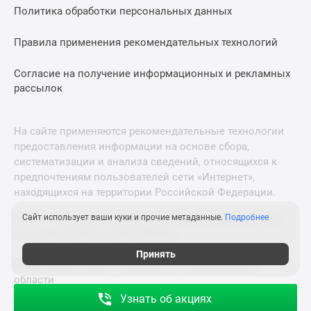
Политика обработки персональных данных
Правила применения рекомендательных технологий
Согласие на получение информационных и рекламных
рассылок
На сайте применяются рекомендательные технологии
предоставления информации на основе сбора,
систематизации и анализа сведений, относящихся к
предпочтениям пользователей сети «Интернет»,
находящихся на территории Российской Федерации.
Сайт использует ваши куки и прочие метаданные.
Подробнее
© 2011—2026 Новострой-М. Все права защищены. Всё,
что нужно знать о новостройках
Принять
Новостройки Санкт-Петербурга и Ленинградской
области
Узнать об акциях