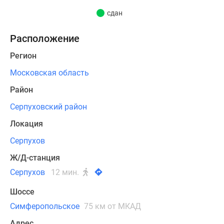
180
сдан
квартир
от
Расположение
однокомнатных
до
Регион
четырехкомнатных
Московская область
с
потолками
Район
высотой
Серпуховский район
2,56
Локация
м.
Отделочные
Серпухов
работы
Ж/Д-станция
в
Серпухов
12 мин.
жилых
помещениях
Шоссе
не
Симферопольское
75 км от МКАД
проводятся.
Метраж
Адрес