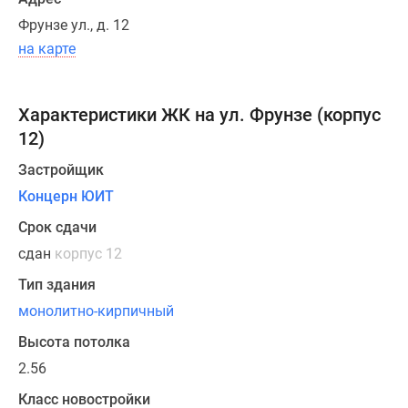
однокомнатных
Фрунзе ул., д. 12
квартир
на карте
составляет
42,53
кв.
Характеристики ЖК на ул. Фрунзе (корпус
м,
12)
двухкомнатных
—
Застройщик
от
Концерн ЮИТ
62,91
Срок сдачи
до
сдан
корпус 12
72,85
кв.
Тип здания
м,
монолитно-кирпичный
трехкомнатных
Высота потолка
—
от
2.56
76,55
Класс новостройки