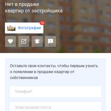
Нет в продаже
улице
квартир от застройщика
Фрунзе
в
Серпухове
12
Фотографии
от
застройщика
«ЮИТ
Московия»
расположен
недалеко
от
Оставьте свои контакты, чтобы первым узнать
Ногинского
о появлении в продаже квартир от
парка
собственников
и
одноименного
благоустроенного
пруда.
Комплекс