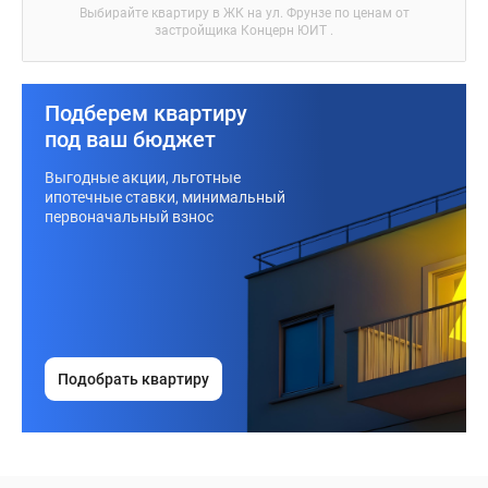
Выбирайте квартиру в
ЖК на ул. Фрунзе
по ценам от
застройщика Концерн ЮИТ .
Подберем квартиру
под ваш бюджет
Выгодные акции, льготные
ипотечные ставки, минимальный
первоначальный взнос
Подобрать квартиру