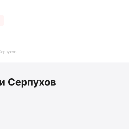
ы
Серпухов
и Серпухов