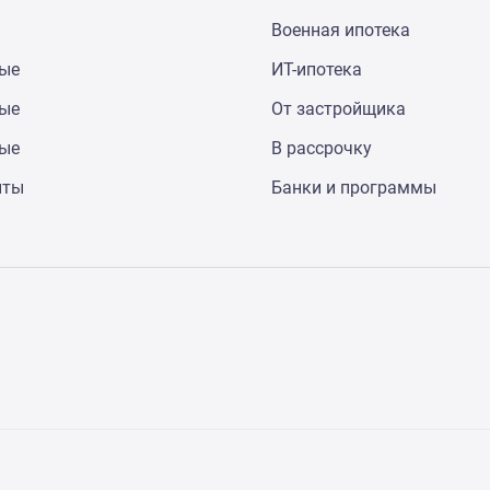
Военная ипотека
ные
ИТ-ипотека
ные
От застройщика
ные
В рассрочку
нты
Банки и программы