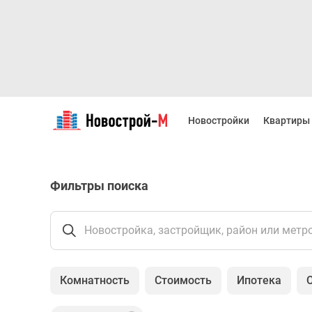
Новостройки
Квартиры
Новостройки
Квартиры
Ипотека
Новостройки
Москвы
Новостройки
Фильтры поиска
Подмосковья
Новостройки
Новой
Москвы
Новостройка, застройщик, район или метр
Готовые
новостройки
Новостройки
Комнатность
Стоимость
Ипотека
на
карте