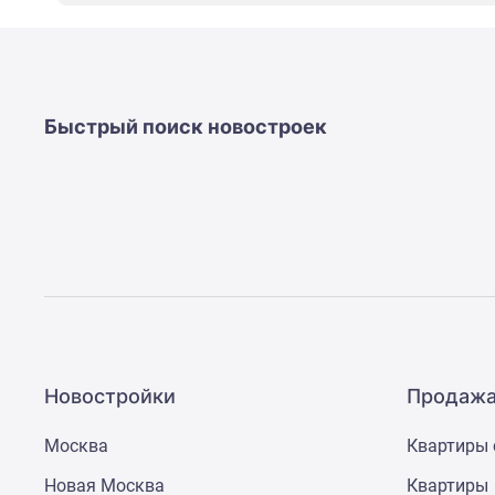
новостроек
Эксперты
и
авторы
О
проекте
Быстрый поиск новостроек
Контакты
Реклама
на
сайте
Vk
Дзен
Машино-
места
Апартаменты
#траншевая
ипотека
#рассрочка
Новостройки
Продажа
ИТ-
ипотека
Москва
Квартиры 
Квартиры
со
Новая Москва
Квартиры
скидками