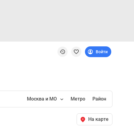
Войти
Москва и МО
Метро
Район
На карте