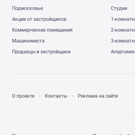
до
Подмосковье
Студии
41%
Видео
Акции от застройщиков
1-комнат
360°
новостроек
Коммерческие помещения
2-комнат
Субсидированная
Машиноместа
3-комнат
застройщиком
Rutube
Продавцы и застройщики
Апартаме
Поиск
дома
в
Москве
Программа
реновации
в
Москве
О проекте
Контакты
Реклама на сайте
Новостройки
премиум-
класса
Новостройки
бизнес-
класса