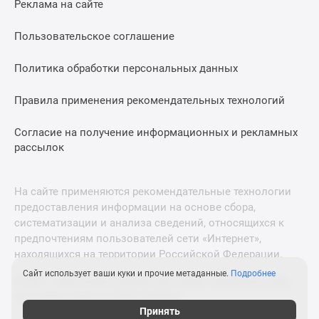
Реклама на сайте
Дзен
Машино-
Пользовательское соглашение
места
Апартаменты
Политика обработки персональных данных
#траншевая
Правила применения рекомендательных технологий
ипотека
#рассрочка
Согласие на получение информационных и рекламных
ИТ-
рассылок
ипотека
Квартиры
со
На сайте применяются рекомендательные технологии
скидками
предоставления информации на основе сбора,
до
систематизации и анализа сведений, относящихся к
41%
предпочтениям пользователей сети «Интернет»,
находящихся на территории Российской Федерации.
Видео
360°
Сайт использует ваши куки и прочие метаданные.
Подробнее
© 2011—2026 Новострой-М. Все права защищены. Всё,
новостроек
что нужно знать о новостройках
Субсидированная
Принять