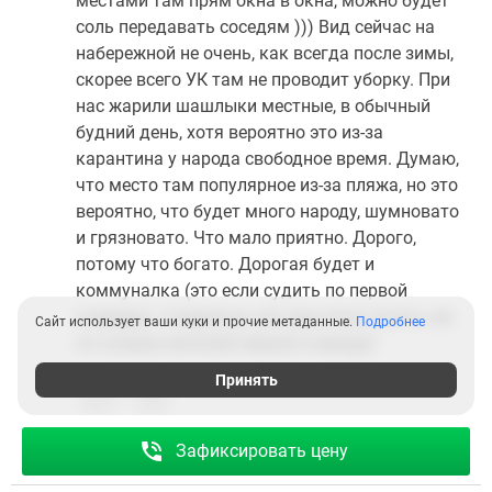
местами там прям окна в окна, можно будет
соль передавать соседям ))) Вид сейчас на
набережной не очень, как всегда после зимы,
скорее всего УК там не проводит уборку. При
нас жарили шашлыки местные, в обычный
будний день, хотя вероятно это из-за
карантина у народа свободное время. Думаю,
что место там популярное из-за пляжа, но это
вероятно, что будет много народу, шумновато
и грязновато. Что мало приятно. Дорого,
потому что богато. Дорогая будет и
коммуналка (это если судить по первой
очереди). С водой до сих пор плохо (опять же
Сайт использует ваши куки и прочие метаданные.
Подробнее
по словам жителей первой очереди)
Принять
0
0
Ответить
Зафиксировать цену