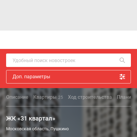
Удобный поиск новостроек
Доп. параметры
Описание
Квартиры
Ход строительства
Планиро
25
ЖК «31 квартал»
Московская область, Пушкино