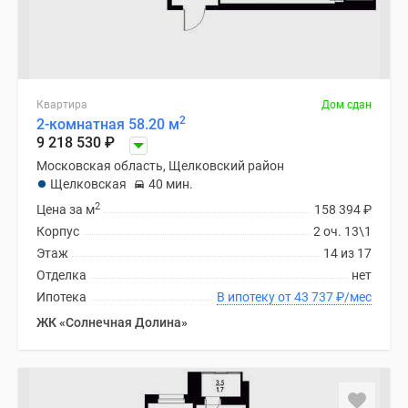
Квартира
Дом сдан
2
2-комнатная 58.20 м
9 218 530
₽
Московская область, Щелковский район
Щелковская
40 мин.
2
Цена за м
158 394
₽
Корпус
2 оч. 13\1
Этаж
14 из 17
Отделка
нет
Ипотека
В ипотеку от 43 737
₽
/мес
ЖК «Солнечная Долина»