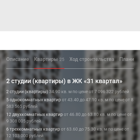
Описание
Квартиры
Ход строительства
Планиро
25
2 студии (квартиры) в ЖК «31 квартал»
2 студии (квартиры)
34.90 кв. м по цене от 7 096 322 рублей
5 однокомнатных квартир
от 43.40 до 47.10 кв. м по цене от 8
583 565 рублей
12 двухкомнатных квартир
от 46.80 до 63.80 кв. м по цене от
9 308 005 рублей
6 трехкомнатных квартир
от 63.60 до 75.30 кв. м по цене от
12 103 000 рублей