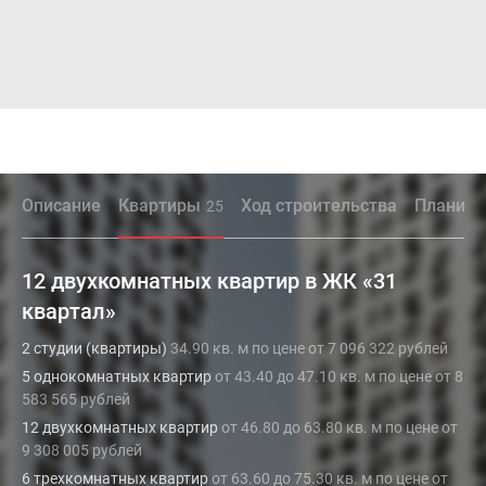
Описание
Квартиры
Ход строительства
Планиро
25
12 двухкомнатных квартир в ЖК «31
квартал»
2 студии (квартиры)
34.90 кв. м по цене от 7 096 322 рублей
5 однокомнатных квартир
от 43.40 до 47.10 кв. м по цене от 8
583 565 рублей
12 двухкомнатных квартир
от 46.80 до 63.80 кв. м по цене от
9 308 005 рублей
6 трехкомнатных квартир
от 63.60 до 75.30 кв. м по цене от