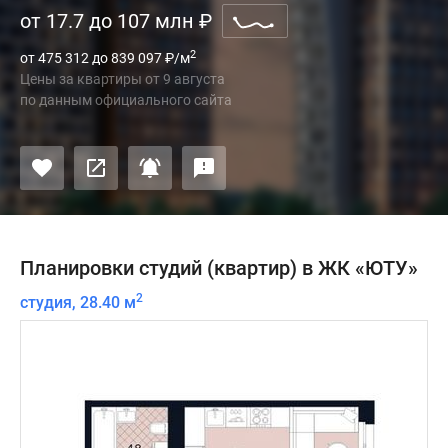
от 17.7 до 107 млн
₽
2
от 475 312 до 839 097
₽
/м
Цены за квартиры
от
9 августа
по данным официального сайта
Планировки студий (квартир) в ЖК «ЮТУ»
2
студия, 28.40 м