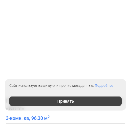
Сайт использует ваши куки и прочие метаданные.
Подробнее
Планировки трехкомнатных квартир в ЖК
Принять
«ЮТУ»
2
3-комн. кв, 96.30 м