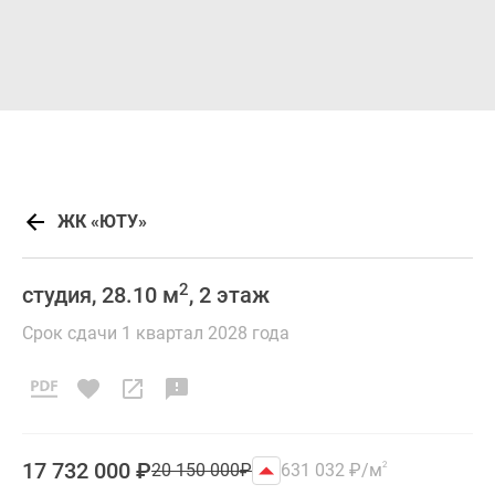
ЖК «ЮТУ»
2
студия, 28.10 м
, 2 этаж
Срок сдачи 1 квартал 2028 года
17 732 000
₽
20 150 000
₽
631 032
₽
/м
2