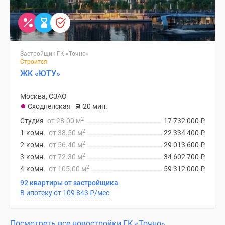
Застройщик ГК «Точно»
Строится
ЖК «ЮТУ»
Москва, СЗАО
Сходненская
20 мин.
2
Студия
от 28.00 м
17 732 000
₽
2
1-комн.
от 38.50 м
22 334 400
₽
2
2-комн.
от 56.40 м
29 013 600
₽
2
3-комн.
от 72.30 м
34 602 700
₽
2
4-комн.
от 105.00 м
59 312 000
₽
92 квартиры от застройщика
В ипотеку от 109 843
₽
/мес
Посмотреть все новостройки ГК «Точно»