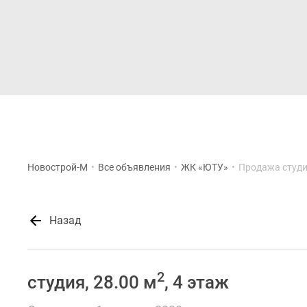
Новостройки
Квартиры
Новострой-М
•
Все объявления
•
ЖК «ЮТУ»
•
Продажа студ
Назад
2
студия, 28.00 м
, 4 этаж