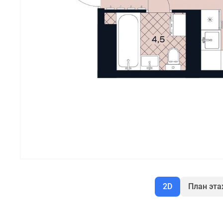
2D
План эт