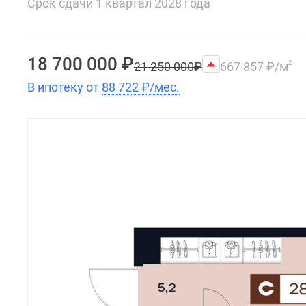
Срок сдачи 1 квартал 2028 года
18 700 000
₽
21 250 000
₽
667 857
₽
/м
2
В ипотеку от
88 722
₽
/мес.