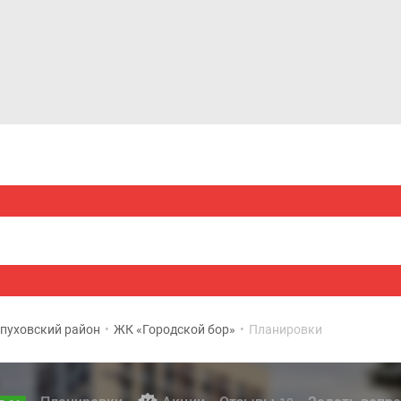
Дома и коттеджи
Ипотека
Медиа
Консультация
пуховский район
•
ЖК «Городской бор»
•
Планировки