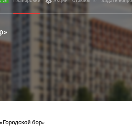
Планировки
Акции
Отзывы
Задать вопро
10
7.26
р»
«Городской бор»