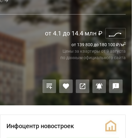
с
от 4.1 до 14.4 млн
₽
2
от 139 800 до 180 100
₽
/м
Цены за квартиры
от
9 августа
по данным официального сайта
Инфоцентр новостроек