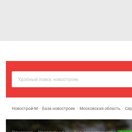
Новостройки
Квартиры
Удобный поиск новостроек
Новострой-М
•
База новостроек
•
Московская область
•
Сер