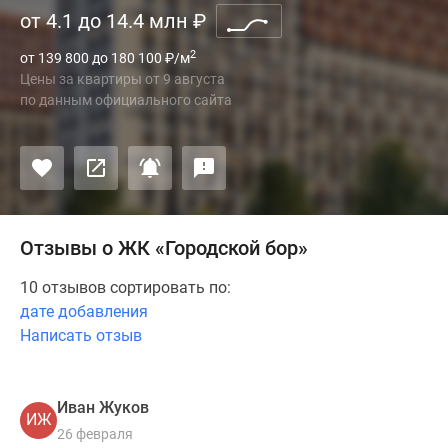
от 4.1 до 14.4 млн
₽
2
от 139 800 до 180 100
₽
/м
Цены за квартиры
от
9 августа
по данным официального сайта
Отзывы о ЖК «Городской бор»
10 отзывов сортировать по:
дате добавления
Написать отзыв
Иван Жуков
ИЖ
26 февраля