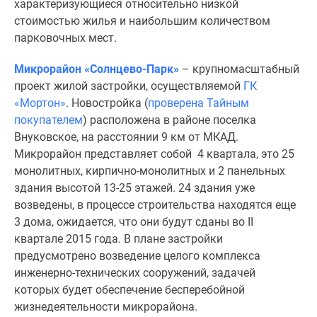
характеризующиеся относительно низкой
застройщиком
стоимостью жилья и наибольшим количеством
Rutube
парковочных мест.
Поиск
дома
Микрорайон «Солнцево-Парк»
– крупномасштабный
в
проект жилой застройки, осуществляемой
ГК
Москве
«Мортон»
. Новостройка (
проверена Тайным
Программа
покупателем
) расположена в районе поселка
реновации
Внуковское, на расстоянии 9 км от МКАД.
в
Микрорайон представляет собой 4 квартала, это 25
Москве
монолитных, кирпично-монолитных и 2 панельных
Новостройки
здания высотой 13-25 этажей. 24 здания уже
премиум-
возведены, в процессе строительства находятся еще
класса
3 дома, ожидается, что они будут сданы во II
Новостройки
квартале 2015 года. В плане застройки
бизнес-
предусмотрено возведение целого комплекса
класса
инженерно-технических сооружений, задачей
Рассрочка
которых будет обеспечение бесперебойной
Траншевая
жизнедеятельности микрорайона.
ипотека