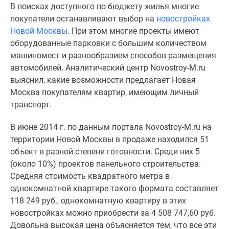
В поисках доступного по бюджету жилья многие
Специальные
покупатели останавливают выбор на
новостройках
предложения
Новой Москвы
. При этом многие проекты имеют
Коммерческие
оборудованные парковки с большим количеством
помещения
машиномест и разнообразием способов размещения
Продавцы
автомобилей. Аналитический центр Novostroy-M.ru
и
выяснил, какие возможности предлагает Новая
застройщики
Москва покупателям квартир, имеющим личный
Панорамы
транспорт.
новостроек
Видеообзор
В июне 2014 г. по данным портала Novostroy-M.ru на
новостроек
территории Новой Москвы в продаже находился 51
Экспертиза
объект в разной степени готовности. Среди них 5
новостроек
(около 10%) проектов панельного строительства.
Экология
Средняя стоимость квадратного метра в
Москвы
однокомнатной квартире такого формата составляет
и
118 249 руб., однокомнатную квартиру в этих
Подмосковья
новостройках можно приобрести за 4 508 747,60 руб.
Студии
Довольна высокая цена объясняется тем, что все эти