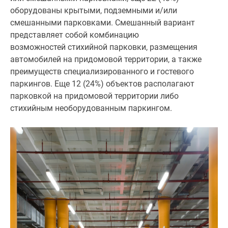
Новости
оборудованы крытыми, подземными и/или
недвижимости
смешанными парковками. Смешанный вариант
Мнение
представляет собой комбинацию
эксперта
возможностей стихийной парковки, размещения
Аналитика
автомобилей на придомовой территории, а также
рынка
преимуществ специализированного и гостевого
Покупателю
паркингов. Еще 12 (24%) объектов располагают
Экспертиза
парковкой на придомовой территории либо
новостроек
стихийным необорудованным паркингом.
Эксперты
и
авторы
О
проекте
Контакты
Реклама
на
сайте
Vk