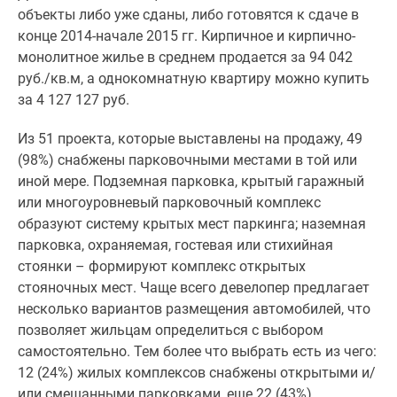
1-
объекты либо уже сданы, либо готовятся к сдаче в
комнатные
конце 2014-начале 2015 гг. Кирпичное и кирпично-
2-
монолитное жилье в среднем продается за 94 042
комнатные
руб./кв.м, а однокомнатную квартиру можно купить
3-
за 4 127 127 руб.
комнатные
Квартиры
Из 51 проекта, которые выставлены на продажу, 49
на
(98%) снабжены парковочными местами в той или
карте
иной мере. Подземная парковка, крытый гаражный
Ипотечный
или многоуровневый парковочный комплекс
калькулятор
образуют систему крытых мест паркинга; наземная
Семейная
парковка, охраняемая, гостевая или стихийная
ипотека
стоянки – формируют комплекс открытых
Военная
стояночных мест. Чаще всего девелопер предлагает
ипотека
несколько вариантов размещения автомобилей, что
Банки
позволяет жильцам определиться с выбором
и
самостоятельно. Тем более что выбрать есть из чего:
программы
12 (24%) жилых комплексов снабжены открытыми и/
Медиа
или смешанными парковками, еще 22 (43%)