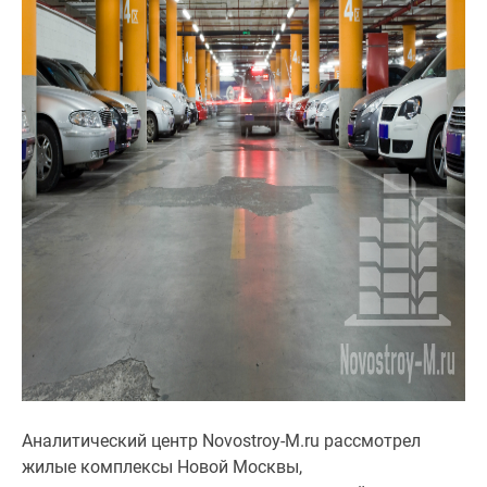
Дзен
Машино-
места
Апартаменты
#траншевая
ипотека
#рассрочка
ИТ-
ипотека
Квартиры
со
скидками
до
41%
Видео
360°
Аналитический центр Novostroy-M.ru рассмотрел
новостроек
жилые комплексы Новой Москвы,
Субсидированная