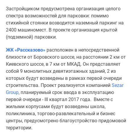
Дома
Застройщиком предусмотрена организация целого
и
спектра возможностей для парковки: помимо
коттеджи
стихийной стоянки возводится наземный паркинг на
Коттеджные
2400 машиномест. В проекте организация крытой
поселки
(подземной) парковки.
в
Новой
ЖК «Рассказово»
расположен в непосредственной
Москве
близости от Боровского шоссе, на расстоянии 2 км от
Готовые
Киевского шоссе, в 7 км от МКАД. Он представляет
коттеджные
собой 9 монолитных девятиэтажных зданий, 2 из
поселки
которых будут возведены в рамках первой очереди
Строящиеся
строительства. Проект реализуется компанией
Sezar
коттеджные
Group
, планируемый срок ввода в эксплуатацию
поселки
первой очереди - III квартал 2017 года. Вместе с
Коттеджные
жилыми корпусами будут возведены школа,
поселки
поликлиника, торгово-развлекательный и бизнес
в
центры, предусмотрено благоустройство придомовой
лесу
территории.
Коттеджные