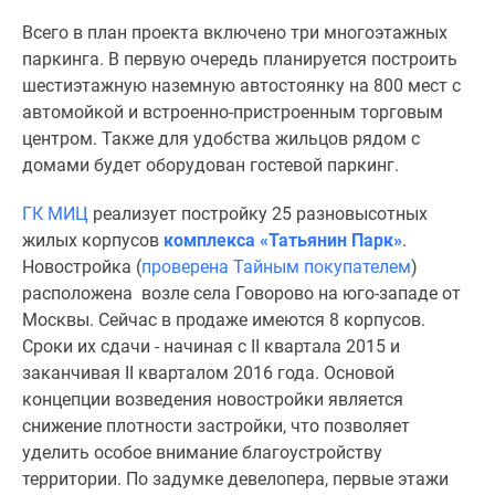
поселки
Всего в план проекта включено три многоэтажных
у
паркинга. В первую очередь планируется построить
водоема
шестиэтажную наземную автостоянку на 800 мест с
Коттеджные
автомойкой и встроенно-пристроенным торговым
поселки
центром. Также для удобства жильцов рядом с
в
домами будет оборудован гостевой паркинг.
ипотеку
Бизнес-
ГК МИЦ
реализует постройку 25 разновысотных
центры
жилых корпусов
комплекса «Татьянин Парк»
.
Коттеджи
Новостройка (
проверена Тайным покупателем
)
Скидки
расположена возле села Говорово на юго-западе от
и
Москвы. Сейчас в продаже имеются 8 корпусов.
акции
Сроки их сдачи - начиная с II квартала 2015 и
Макс
заканчивая II кварталом 2016 года. Основой
концепции возведения новостройки является
снижение плотности застройки, что позволяет
уделить особое внимание благоустройству
территории. По задумке девелопера, первые этажи