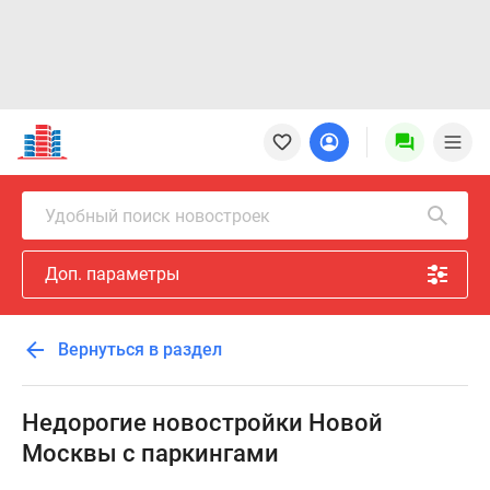
Новостройки
Квартиры
Ипотека
Новостройки
Удобный поиск новостроек
Москвы
Новостройки
Доп. параметры
Подмосковья
Новостройки
Новой
Вернуться в раздел
Москвы
Готовые
новостройки
Недорогие новостройки Новой
Новостройки
Москвы с паркингами
на
карте