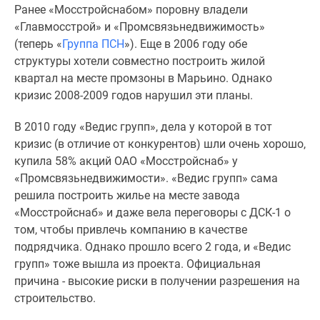
застройщиком
Ранее «Мосстройснабом» поровну владели
Rutube
«Главмосстрой» и «Промсвязьнедвижимость»
Поиск
(теперь «
Группа ПСН
»). Еще в 2006 году обе
дома
структуры хотели совместно построить жилой
в
квартал на месте промзоны в Марьино. Однако
Москве
кризис 2008-2009 годов нарушил эти планы.
Программа
реновации
В 2010 году «Ведис групп», дела у которой в тот
в
кризис (в отличие от конкурентов) шли очень хорошо,
Москве
купила 58% акций ОАО «Мосстройснаб» у
Новостройки
«Промсвязьнедвижимости». «Ведис групп» сама
премиум-
решила построить жилье на месте завода
класса
«Мосстройснаб» и даже вела переговоры с ДСК-1 о
Новостройки
том, чтобы привлечь компанию в качестве
бизнес-
подрядчика. Однако прошло всего 2 года, и «Ведис
класса
групп» тоже вышла из проекта. Официальная
Рассрочка
причина - высокие риски в получении разрешения на
Траншевая
строительство.
ипотека