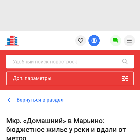
Новостройки
Квартиры
Ипотека
Новостройки
Удобный поиск новостроек
Москвы
Новостройки
Доп. параметры
Подмосковья
Новостройки
Новой
Вернуться в раздел
Москвы
Готовые
новостройки
Мкр. «Домашний» в Марьино:
Новостройки
бюджетное жилье у реки и вдали от
на
метро
карте