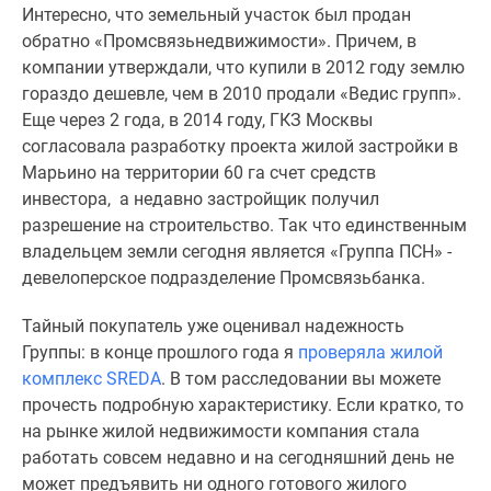
Интересно, что земельный участок был продан
Дома
обратно «Промсвязьнедвижимости». Причем, в
и
компании утверждали, что купили в 2012 году землю
коттеджи
гораздо дешевле, чем в 2010 продали «Ведис групп».
Коттеджные
Еще через 2 года, в 2014 году, ГКЗ Москвы
поселки
согласовала разработку проекта жилой застройки в
в
Марьино на территории 60 га счет средств
Новой
инвестора, а недавно застройщик получил
Москве
разрешение на строительство. Так что единственным
Готовые
владельцем земли сегодня является «Группа ПСН» -
коттеджные
девелоперское подразделение Промсвязьбанка.
поселки
Строящиеся
Тайный покупатель уже оценивал надежность
коттеджные
Группы: в конце прошлого года я
проверяла жилой
поселки
комплекс SREDA
. В том расследовании вы можете
Коттеджные
прочесть подробную характеристику. Если кратко, то
поселки
на рынке жилой недвижимости компания стала
в
работать совсем недавно и на сегодняшний день не
лесу
может предъявить ни одного готового жилого
Коттеджные