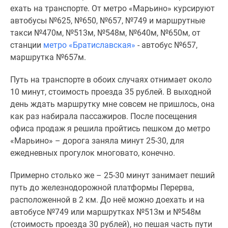
ехать на транспорте. От метро «Марьино» курсируют
автобусы №625, №650, №657, №749 и маршрутные
такси №470м, №513м, №548м, №640м, №650м, от
станции
метро «Братиславская»
- автобус №657,
маршрутка №657м.
Путь на транспорте в обоих случаях отнимает около
10 минут, стоимость проезда 35 рублей. В выходной
день ждать маршрутку мне совсем не пришлось, она
как раз набирала пассажиров. После посещения
офиса продаж я решила пройтись пешком до метро
«Марьино» – дорога заняла минут 25-30, для
ежедневных прогулок многовато, конечно.
Примерно столько же – 25-30 минут занимает пеший
путь до железнодорожной платформы Перерва,
расположенной в 2 км. До неё можно доехать и на
автобусе №749 или маршрутках №513м и №548м
(стоимость проезда 30 рублей), но пешая часть пути