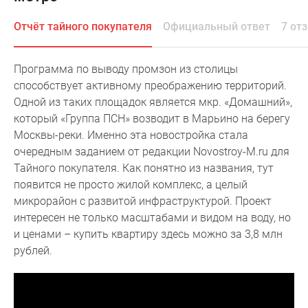
Специальные
Отчёт тайного покупателя
Официальный ответ
7 от
предложения
Коммерческие
помещения
Программа по выводу промзон из столицы
Продавцы
способствует активному преображению территорий.
и
Одной из таких площадок является мкр. «Домашний»,
застройщики
который «Группа ПСН» возводит в Марьино на берегу
Панорамы
Москвы-реки. Именно эта новостройка стала
новостроек
очередным заданием от редакции Novostroy-M.ru для
Видеообзор
Тайного покупателя. Как понятно из названия, тут
новостроек
появится не просто жилой комплекс, а целый
Экспертиза
микрорайон с развитой инфраструктурой. Проект
новостроек
интересен не только масштабами и видом на воду, но
Экология
и ценами – купить квартиру здесь можно за 3,8 млн
Москвы
рублей.
и
Подмосковья
Студии