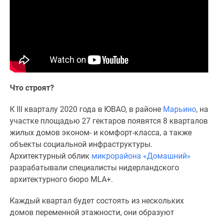
1-
комнатные
2-
комнатные
3-
комнатные
Квартиры
на
Что строят?
карте
Ипотечный
К III кварталу 2020 года в ЮВАО, в районе
Марьино
, на
калькулятор
участке площадью 27 гектаров появятся 8 кварталов
Семейная
жилых домов эконом- и комфорт-класса, а также
ипотека
объекты социальной инфраструктуры.
Военная
Архитектурный облик
микрорайона «Домашний»
ипотека
разрабатывали специалисты нидерландского
Банки
архитектурного бюро MLA+.
и
Каждый квартал будет состоять из нескольких
программы
домов переменной этажности, они образуют
Медиа