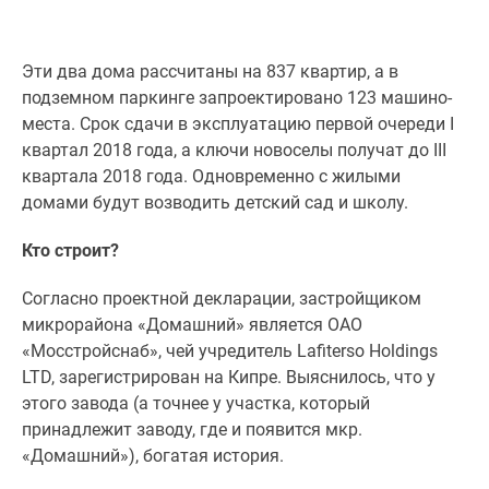
Дзен
Машино-
Эти два дома рассчитаны на 837 квартир, а в
места
подземном паркинге запроектировано 123 машино-
Апартаменты
места. Срок сдачи в эксплуатацию первой очереди I
#траншевая
квартал 2018 года, а ключи новоселы получат до III
ипотека
квартала 2018 года. Одновременно с жилыми
#рассрочка
домами будут возводить детский сад и школу.
ИТ-
ипотека
Кто строит?
Квартиры
со
Согласно проектной декларации, застройщиком
скидками
микрорайона «Домашний» является ОАО
до
«Мосстройснаб», чей учредитель Lafiterso Holdings
41%
LTD, зарегистрирован на Кипре. Выяснилось, что у
Видео
этого завода (а точнее у участка, который
360°
принадлежит заводу, где и появится мкр.
новостроек
«Домашний»), богатая история.
Субсидированная