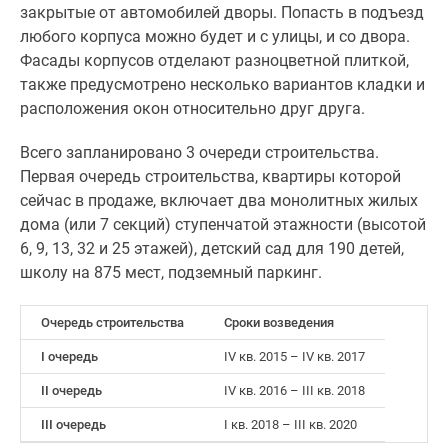
закрытые от автомобилей дворы. Попасть в подъезд
Новости
любого корпуса можно будет и с улицы, и со двора.
недвижимости
Фасады корпусов отделают разноцветной плиткой,
Мнение
также предусмотрено несколько вариантов кладки и
эксперта
расположения окон относительно друг друга.
Аналитика
рынка
Всего запланировано 3 очереди строительства.
Покупателю
Первая очередь строительства, квартиры которой
Экспертиза
сейчас в продаже, включает два монолитных жилых
новостроек
дома (или 7 секций) ступенчатой этажности (высотой
Эксперты
6, 9, 13, 32 и 25 этажей), детский сад для 190 детей,
и
школу на 875 мест, подземный паркинг.
авторы
О
Очередь строительства
Сроки возведения
проекте
Контакты
I очередь
IV кв. 2015 – IV кв. 2017
Реклама
II очередь
IV кв. 2016 – III кв. 2018
на
сайте
III очередь
I кв. 2018 – III кв. 2020
Vk