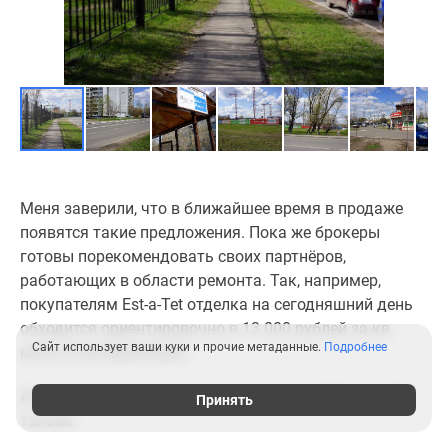
Меня заверили, что в ближайшее время в продаже
появятся такие предложения. Пока же брокеры
готовы порекомендовать своих партнёров,
работающих в области ремонта. Так, например,
покупателям Est-a-Tet отделка на сегодняшний день
обходится ориентировочно в 13 000 рублей за кв.
Сайт использует ваши куки и прочие метаданные.
Подробнее
метр (с материалами).
Актуальная стоимость квартир в мкр. «Домашний»
Принять
такова: