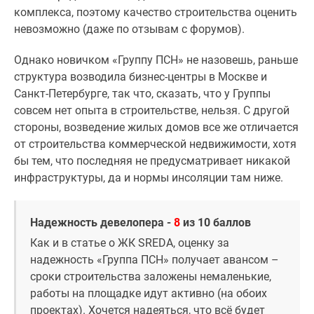
комплекса, поэтому качество строительства оценить
поселки
невозможно (даже по отзывам с форумов).
у
водоема
Однако новичком «Группу ПСН» не назовешь, раньше
Коттеджные
структура возводила бизнес-центры в Москве и
поселки
Санкт-Петербурге, так что, сказать, что у Группы
в
совсем нет опыта в строительстве, нельзя. С другой
ипотеку
стороны, возведение жилых домов все же отличается
Бизнес-
от строительства коммерческой недвижимости, хотя
центры
бы тем, что последняя не предусматривает никакой
Коттеджи
инфраструктуры, да и нормы инсоляции там ниже.
Скидки
и
акции
Надежность девелопера -
8
из 10 баллов
Макс
Как и в статье о ЖК SREDA, оценку за
надежность «Группа ПСН» получает авансом –
сроки строительства заложены немаленькие,
работы на площадке идут активно (на обоих
проектах). Хочется надеяться, что всё будет