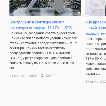
Рассрочка
Траншевая
ипотека
Дома
и
Центробанк в сентябре снизит
«Цифровой 
коттеджи
ключевую ставку до 16-17% — ВТБ
новый спос
Коттеджные
Ближайшее заседание совета директоров
технологич
поселки
Банка России по вопросу уровня ключевой
Разговоры о
в
ставки состоится в следующую пятницу, 12
вышли за рам
Новой
сентября. Как считает заместитель
стали часть
Москве
председателя правления ВТБ Дмитрий
сегодня мы 
Готовые
Пьянов, у регулятора есть два варианта:
ВТБ и ПИК пр
коттеджные
снизить ставку на 100 б.п или 200 б.п., то
поселки
использован
есть...
Строящиеся
событие пок
коттеджные
валюта...
01 сентября 2025
8660
поселки
21 августа 2
Коттеджные
поселки
в
лесу
Коттеджные