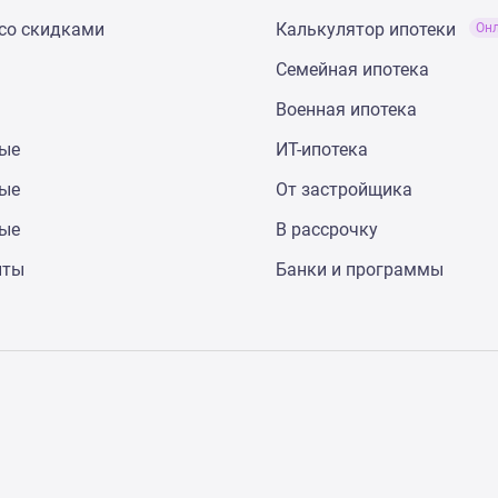
со скидками
Калькулятор ипотеки
Он
Семейная ипотека
Военная ипотека
ные
ИТ-ипотека
ные
От застройщика
ные
В рассрочку
нты
Банки и программы