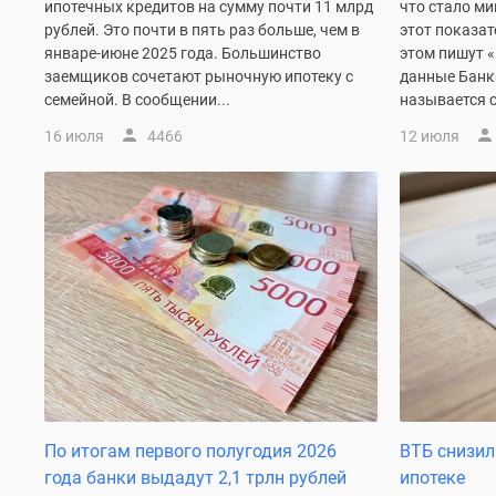
ипотечных кредитов на сумму почти 11 млрд
что стало ми
комнатные
рублей. Это почти в пять раз больше, чем в
этот показат
Квартиры
январе-июне 2025 года. Большинство
этом пишут «
на
заемщиков сочетают рыночную ипотеку с
данные Банк
карте
семейной. В сообщении...
называется с
Ипотечный
калькулятор
16 июля
4466
12 июля
Семейная
ипотека
Военная
ипотека
Банки
и
программы
Медиа
Новости
недвижимости
Мнение
эксперта
Аналитика
рынка
По итогам первого полугодия 2026
ВТБ снизил
Покупателю
года банки выдадут 2,1 трлн рублей
ипотеке
Экспертиза