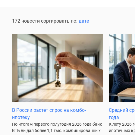
Специальные
предложения
Коммерческие
помещения
172 новости сортировать по:
дате
Продавцы
и
застройщики
Панорамы
новостроек
Видеообзор
новостроек
Экспертиза
новостроек
Экология
Москвы
и
Подмосковья
Студии
1-
В России растет спрос на комбо-
Средний ср
комнатные
ипотеку
года
2-
По итогам первого полугодия 2026 года банк
К лету 2026 
комнатные
ВТБ выдал более 1,1 тыс. комбинированных
ипотечных кр
3-