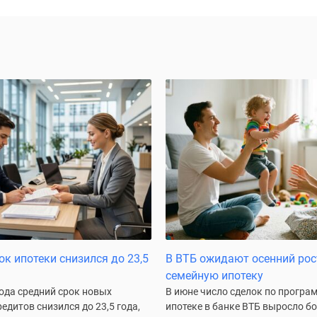
ок ипотеки снизился до 23,5
В ВТБ ожидают осенний рос
семейную ипотеку
года средний срок новых
В июне число сделок по програ
едитов снизился до 23,5 года,
ипотеке в банке ВТБ выросло бо