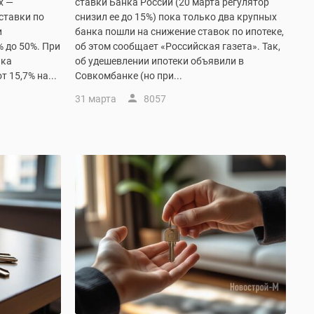
х —
ставки Банка России (20 марта регулятор
ставки по
снизил ее до 15%) пока только два крупных
и
банка пошли на снижение ставок по ипотеке,
% до 50%. При
об этом сообщает «Российская газета». Так,
нка
об удешевлении ипотеки объявили в
 15,7% на...
Совкомбанке (но при...
31 марта
8057