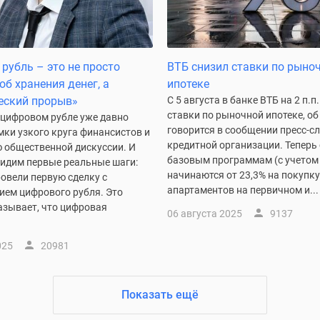
рубль – это не просто
ВТБ снизил ставки по рыно
об хранения денег, а
ипотеке
еский прорыв»
С 5 августа в банке ВТБ на 2 п.
ставки по рыночной ипотеке, об
 цифровом рубле уже давно
говорится в сообщении пресс-
ки узкого круга финансистов и
кредитной организации. Теперь 
ю общественной дискуссии. И
базовым программам (с учетом
видим первые реальные шаги:
начинаются от 23,3% на покупку
овели первую сделку с
апартаментов на первичном и...
ием цифрового рубля. Это
азывает, что цифровая
06 августа 2025
9137
025
20981
Показать ещё