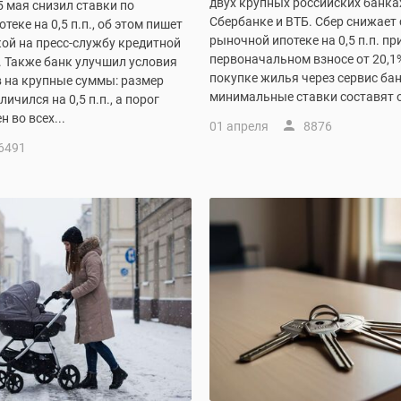
двух крупных российских банка
5 мая снизил ставки по
Сбербанке и ВТБ. Сбер снижает 
теке на 0,5 п.п., об этом пишет
рыночной ипотеке на 0,5 п.п. пр
ой на пресс-службу кредитной
первоначальном взносе от 20,1
. Также банк улучшил условия
покупке жилья через сервис ба
в на крупные суммы: размер
минимальные ставки составят от
ичился на 0,5 п.п., а порог
 во всех...
01 апреля
8876
6491