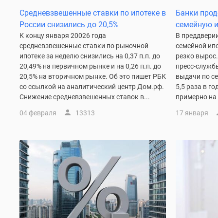
до
Средневзвешенные ставки по ипотеке в
Банки про
41%
России снизились до 20,5%
семейную и
Видео
К концу января 20026 года
В преддвери
360°
средневзвешенные ставки по рыночной
семейной ипо
новостроек
ипотеке за неделю снизились на 0,37 п.п. до
резко вырос.
Субсидированная
застройщиком
20,49% на первичном рынке и на 0,26 п.п. до
пресс-службы
Rutube
20,5% на вторичном рынке. Об это пишет РБК
выдачи по с
Поиск
со ссылкой на аналитический центр Дом.рф.
5,5 раза в г
дома
Снижение средневзвешенных ставок в...
примерно на 
в
04 февраля
13313
17 января
Москве
Программа
реновации
в
Москве
Новостройки
премиум-
класса
Новостройки
бизнес-
класса