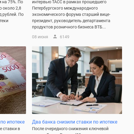
м на 75%. По
интервью ТАСС в рамках прошедшего
 около 2,8
Петербургского международного
д рублей. По
экономического форума старший вице-
теки
президент, руководитель департамента
продуктов розничного бизнеса ВТБ...
08 июня
6149
по ипотеке
Два банка снизили ставки по ипотеке
е ставки в
После очередного снижения ключевой