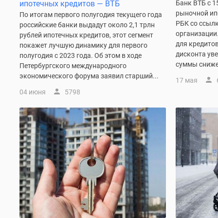
новостроек
ипотечных кредитов — ВТБ
Банк ВТБ с 1
Эксперты
рыночной ипо
По итогам первого полугодия текущего года
и
РБК со ссылк
российские банки выдадут около 2,1 трлн
авторы
организации
рублей ипотечных кредитов, этот сегмент
О
для кредито
покажет лучшую динамику для первого
проекте
дисконта увел
полугодия с 2023 года. Об этом в ходе
Контакты
суммы снижен
Петербургского международного
Реклама
экономического форума заявил старший...
на
17 мая
сайте
04 июня
5798
Vk
Дзен
Машино-
места
Апартаменты
#траншевая
ипотека
#рассрочка
ИТ-
ипотека
Квартиры
со
скидками