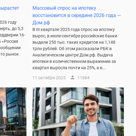
вырастет
Массовый спрос на ипотеку
восстановится в середине 2026 года —
026 году
Дом.рф
ерть, до 5,3
В III квартале 2025 года спрос на ипотеку
реддверии 16-
вырос, в июле-сентябре российские банки
Б «Россия
выдали 250 тыс. таких кредитов на 1,148
 сообщении
трлн рублей. Об этом рассказали РБК в
что рынок
Аналитическом центре Дом.рф. Выдача
ипотеки в количественном выражении за
квартал выросла почти на 25%, а в...
11 октября 2025
11684