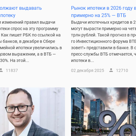
должают выдавать
Рынок ипотеки в 2026 году 
потеку
примерно на 25% — ВТБ
и изменений правил выдачи
Выдачи ипотечных кредитов в 2
теки спрос на эту программу
могут вырасти примерно на четв
 Как пишет РБК по ссылкой на
трлн рублей. Такой прогноз в п
 банков, в декабре в Сбере
го Инвестиционного форума ВТ
емейной ипотеки увеличились в
зовет!» представили в банке. В
одовом выражении, а в ВТБ —
пресс-службы ВТБ отмечается, 
30%. На этой...
ипотеки в...
11837
02 декабря 2025
12710