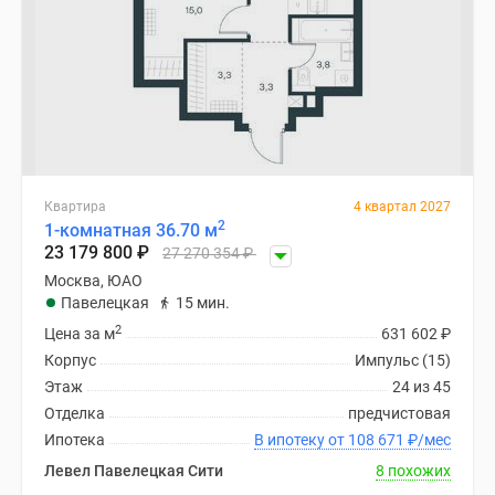
Квартира
4 квартал 2027
2
1-комнатная 36.70 м
23 179 800
₽
27 270 354
₽
Москва, ЮАО
Павелецкая
15 мин.
2
Цена за м
631 602
₽
Корпус
Импульс (15)
Этаж
24 из 45
Отделка
предчистовая
Ипотека
В ипотеку от 108 671
₽
/мес
Левел Павелецкая Сити
8 похожих