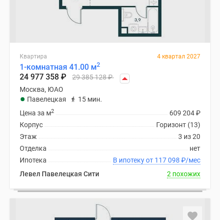
Квартира
4 квартал 2027
2
1-комнатная 41.00 м
24 977 358
₽
29 385 128
₽
Москва, ЮАО
Павелецкая
15 мин.
2
Цена за м
609 204
₽
Корпус
Горизонт (13)
Этаж
3 из 20
Отделка
нет
Ипотека
В ипотеку от 117 098
₽
/мес
Левел Павелецкая Сити
2 похожих