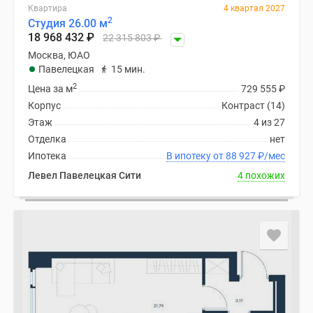
Квартира
4 квартал 2027
2
Студия 26.00 м
18 968 432
₽
22 315 803
₽
Москва, ЮАО
Павелецкая
15 мин.
2
Цена за м
729 555
₽
Корпус
Контраст (14)
Этаж
4 из 27
Отделка
нет
Ипотека
В ипотеку от 88 927
₽
/мес
Левел Павелецкая Сити
4 похожих