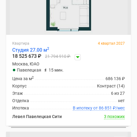
Квартира
4 квартал 2027
2
Студия 27.00 м
18 525 673
₽
21 794 910
₽
Москва, ЮАО
Павелецкая
15 мин.
2
Цена за м
686 136
₽
Корпус
Контраст (14)
Этаж
6 из 27
Отделка
нет
Ипотека
В ипотеку от 86 851
₽
/мес
Левел Павелецкая Сити
3 похожих