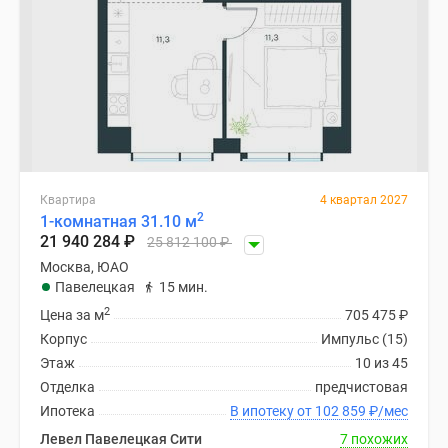
Квартира
4 квартал 2027
2
1-комнатная 31.10 м
21 940 284
₽
25 812 100
₽
Москва, ЮАО
Павелецкая
15 мин.
2
Цена за м
705 475
₽
Корпус
Импульс (15)
Этаж
10 из 45
Отделка
предчистовая
Ипотека
В ипотеку от 102 859
₽
/мес
Левел Павелецкая Сити
7 похожих