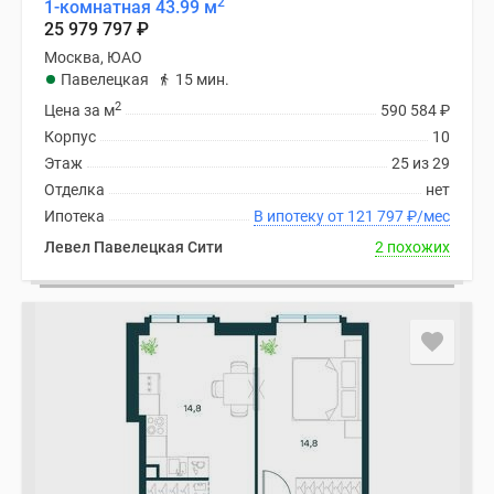
2
1-комнатная 43.99 м
25 979 797
₽
Москва, ЮАО
Павелецкая
15 мин.
2
Цена за м
590 584
₽
Корпус
10
Этаж
25 из 29
Отделка
нет
Ипотека
В ипотеку от 121 797
₽
/мес
Левел Павелецкая Сити
2 похожих