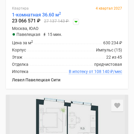
Квартира
4 квартал 2027
2
1-комнатная 36.60 м
23 066 571
₽
27 137 143
₽
Москва, ЮАО
Павелецкая
15 мин.
2
Цена за м
630 234
₽
Корпус
Импульс (15)
Этаж
22 из 45
Отделка
предчистовая
Ипотека
В ипотеку от 108 140
₽
/мес
Левел Павелецкая Сити