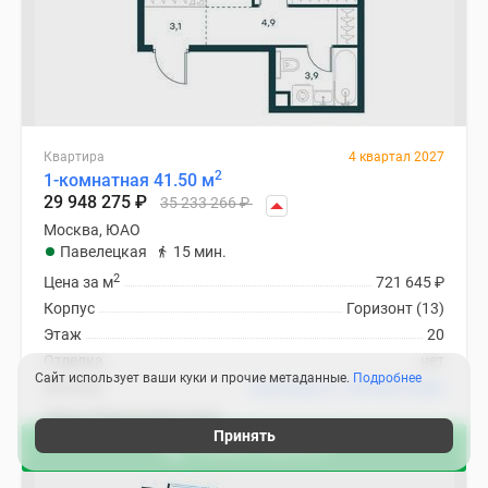
Квартира
4 квартал 2027
2
1-комнатная 41.50 м
29 948 275
₽
35 233 266
₽
Москва, ЮАО
Павелецкая
15 мин.
2
Цена за м
721 645
₽
Корпус
Горизонт (13)
Этаж
20
Отделка
нет
Сайт использует ваши куки и прочие метаданные.
Подробнее
Ипотека
В ипотеку от 140 402
₽
/мес
Левел Павелецкая Сити
Принять
Акции в августе