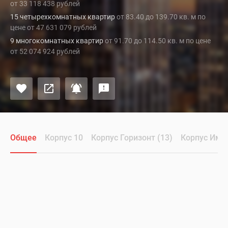
от 33 118 438 рублей
15 четырехкомнатных квартир
от 83.40 до 139.70 кв. м по
цене от 47 631 079 рублей
9 многокомнатных квартир
от 91.70 до 114.50 кв. м по цене
от 52 074 924 рублей
Общее
Корпус 10
Корпус Горизонт (13)
Корпус Импу