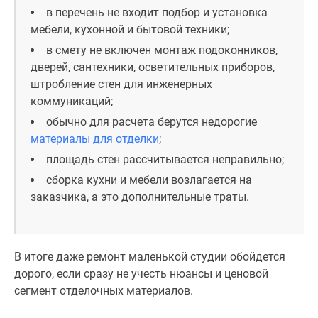
застройщиком
в перечень не входит подбор и установка
Rutube
мебели, кухонной и бытовой техники;
Поиск
в смету не включен монтаж подоконников,
дома
дверей, сантехники, осветительных приборов,
в
штробление стен для инженерных
Москве
коммуникаций;
Программа
обычно для расчета берутся недорогие
реновации
материалы для отделки
;
в
Москве
площадь стен рассчитывается неправильно;
Новостройки
сборка кухни и мебели возлагается на
премиум-
заказчика, а это дополнительные траты.
класса
Новостройки
бизнес-
В итоге даже ремонт маленькой студии обойдется
класса
дорого, если сразу не учесть нюансы и ценовой
Рассрочка
сегмент отделочных материалов.
Траншевая
ипотека