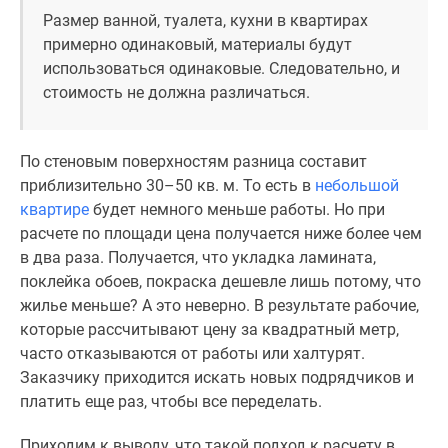
Новости
Размер ванной, туалета, кухни в квартирах
недвижимости
примерно одинаковый, материалы будут
Мнение
использоваться одинаковые. Следовательно, и
эксперта
стоимость не должна различаться.
Аналитика
рынка
Покупателю
По стеновым поверхностям разница составит
Экспертиза
приблизительно 30–50 кв. м. То есть в
небольшой
новостроек
квартире
будет немного меньше работы. Но при
Эксперты
расчете по площади цена получается ниже более чем
и
в два раза. Получается, что укладка ламината,
авторы
поклейка обоев, покраска дешевле лишь потому, что
О
жилье меньше? А это неверно. В результате рабочие,
проекте
которые рассчитывают цену за квадратный метр,
Контакты
часто отказываются от работы или халтурят.
Реклама
Заказчику приходится искать новых подрядчиков и
на
платить еще раз, чтобы все переделать.
сайте
Приходим к выводу, что такой подход к расчету в
Vk