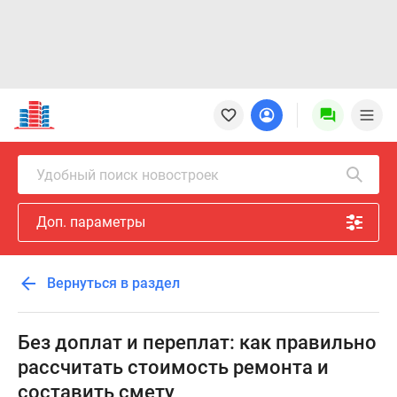
Новостройки
Квартиры
Ипотека
Новостройки
Удобный поиск новостроек
Москвы
Новостройки
Доп. параметры
Подмосковья
Новостройки
Новой
Вернуться в раздел
Москвы
Готовые
новостройки
Без доплат и переплат: как правильно
Новостройки
рассчитать стоимость ремонта и
на
составить смету
карте