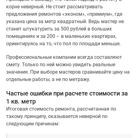
корне неверный. Не стоит рассматривать
Дзен
предложения ремонтов «эконом», «премиум», где
Машино-
указана цена за метр квадратный. Ведь мастер не
места
станет штукатурить за 500 рублей в больших
Апартаменты
помещениях и за 200 – в маленьких квартирах,
#траншевая
ориентируясь на то, что пол по площади меньше.
ипотека
#рассрочка
Профессиональные компании всегда составляют
ИТ-
смету. Только по ней можно увидеть реальные
ипотека
значения. При выборе мастеров сравнивайте цену на
Квартиры
отдельные работы, а не по метражу.
со
скидками
Частые ошибки при расчете стоимости за
до
1 кв. метр
41%
Итоговая стоимость ремонта, рассчитанная по
Видео
такому принципу, оказывается неверной по
360°
следующим причинам:
новостроек
Субсидированная