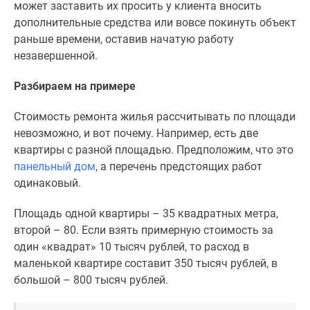
1-
может заставить их просить у клиента вносить
комнатные
дополнительные средства или вовсе покинуть объект
2-
раньше времени, оставив начатую работу
комнатные
незавершенной.
3-
Разбираем на примере
комнатные
Квартиры
Стоимость ремонта жилья рассчитывать по площади
на
невозможно, и вот почему. Например, есть две
карте
квартиры с разной площадью. Предположим, что это
Ипотечный
панельный дом
, а перечень предстоящих работ
калькулятор
одинаковый.
Семейная
ипотека
Площадь одной квартиры – 35 квадратных метра,
Военная
второй – 80. Если взять примерную стоимость за
ипотека
один «квадрат» 10 тысяч рублей, то расход в
Банки
маленькой квартире составит 350 тысяч рублей, в
и
большой – 800 тысяч рублей.
программы
Медиа