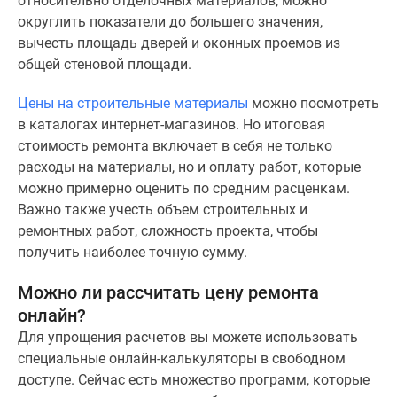
относительно отделочных материалов, можно
поселки
округлить показатели до большего значения,
у
вычесть площадь дверей и оконных проемов из
водоема
общей стеновой площади.
Коттеджные
Цены на строительные материалы
можно посмотреть
поселки
в каталогах интернет-магазинов. Но итоговая
в
стоимость ремонта включает в себя не только
ипотеку
расходы на материалы, но и оплату работ, которые
Бизнес-
можно примерно оценить по средним расценкам.
центры
Важно также учесть объем строительных и
Коттеджи
ремонтных работ, сложность проекта, чтобы
Скидки
получить наиболее точную сумму.
и
акции
Можно ли рассчитать цену ремонта
Макс
онлайн?
Для упрощения расчетов вы можете использовать
специальные онлайн-калькуляторы в свободном
доступе. Сейчас есть множество программ, которые