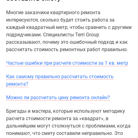
Специальные
Многие заказчики квартирного ремонта
предложения
интересуются, сколько будет стоить работа за
Коммерческие
каждый квадратный метр, чтобы сравнить с другими
помещения
подрядчиками. Специалисты Terri Group
Продавцы
рассказывают, почему это ошибочный подход и как
и
рассчитать стоимость ремонтных работ правильно.
застройщики
Панорамы
Частые ошибки при расчете стоимости за 1 кв. метр
новостроек
Видеообзор
Как самому правильно рассчитать стоимость
новостроек
ремонта?
Экспертиза
новостроек
Можно ли рассчитать цену ремонта онлайн?
Экология
Москвы
Бригады и мастера, которые используют методику
и
расчета стоимости ремонта за «квадрат», в
Подмосковья
дальнейшем могут столкнуться с проблемами, когда
Студии
понимают, что смету составили неправильно. Это