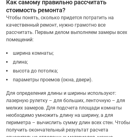
Как самому правильно рассчитать
Дома
стоимость ремонта?
и
Чтобы понять, сколько придется потратить на
коттеджи
качественный ремонт, нужно грамотно все
Коттеджные
рассчитать. Первым делом выполняем замеры всех
поселки
помещений:
в
Новой
ширина комнаты;
Москве
длина;
Готовые
коттеджные
высота до потолка;
поселки
параметры проемов (окна, двери).
Строящиеся
коттеджные
Для определения длины и ширины используют:
поселки
лазерную рулетку – для больших, ленточную – для
Коттеджные
мелких замеров. Для подсчета площади комнаты
поселки
необходимо умножить длину на ширину, а для
в
периметра – вычислить сумму длин всех стен. Чтобы
лесу
получить окончательный результат расчета
Коттеджные