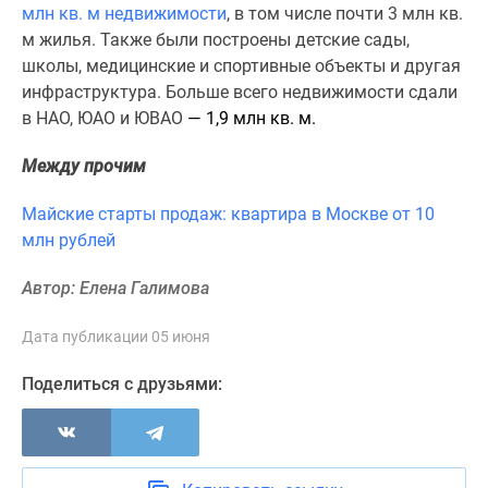
1-
млн кв. м недвижимости
, в том числе почти 3 млн кв.
комнатные
м жилья. Также были построены детские сады,
2-
школы, медицинские и спортивные объекты и другая
комнатные
инфраструктура. Больше всего недвижимости сдали
3-
в НАО, ЮАО и ЮВАО
— 1,9 млн кв. м.
комнатные
Квартиры
Между прочим
на
Майские старты продаж: квартира в Москве от 10
карте
млн рублей
Ипотечный
калькулятор
Автор: Елена Галимова
Семейная
ипотека
Дата публикации 05 июня
Военная
ипотека
Поделиться с друзьями:
Банки
и
программы
Медиа