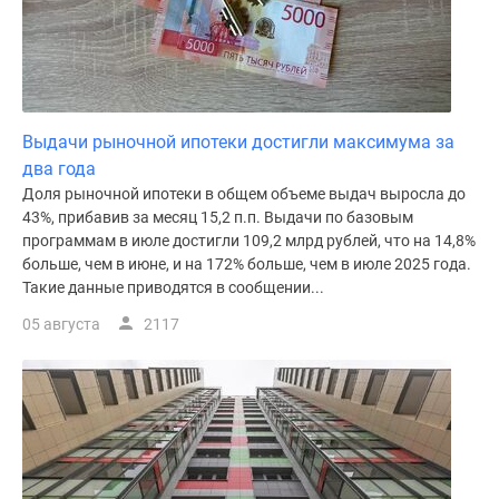
поселки
у
водоема
Коттеджные
поселки
Выдачи рыночной ипотеки достигли максимума за
в
два года
ипотеку
Доля рыночной ипотеки в общем объеме выдач выросла до
Бизнес-
43%, прибавив за месяц 15,2 п.п. Выдачи по базовым
центры
программам в июле достигли 109,2 млрд рублей, что на 14,8%
Коттеджи
больше, чем в июне, и на 172% больше, чем в июле 2025 года.
Такие данные приводятся в сообщении...
Скидки
и
05 августа
2117
акции
Макс