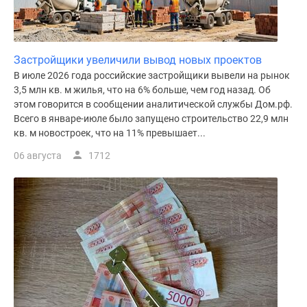
Дома
и
коттеджи
Коттеджные
Застройщики увеличили вывод новых проектов
поселки
В июле 2026 года российские застройщики вывели на рынок
3,5 млн кв. м жилья, что на 6% больше, чем год назад. Об
в
этом говорится в сообщении аналитической службы Дом.рф.
Новой
Всего в январе-июле было запущено строительство 22,9 млн
Москве
кв. м новостроек, что на 11% превышает...
Готовые
06 августа
1712
коттеджные
поселки
Строящиеся
коттеджные
поселки
Коттеджные
поселки
в
лесу
Коттеджные