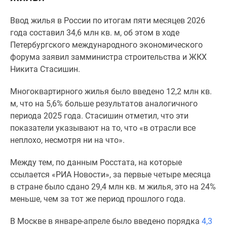
Специальные
Ввод жилья в России по итогам пяти месяцев 2026
предложения
года составил 34,6 млн кв. м, об этом в ходе
Коммерческие
Петербургского международного экономического
помещения
форума заявил замминистра строительства и ЖКХ
Продавцы
Никита Стасишин.
и
застройщики
Многоквартирного жилья было введено 12,2 млн кв.
Панорамы
м, что на 5,6% больше результатов аналогичного
новостроек
периода 2025 года. Стасишин отметил, что эти
Видеообзор
показатели указывают на то, что «в отрасли все
новостроек
неплохо, несмотря ни на что».
Экспертиза
новостроек
Между тем, по данным Росстата, на которые
Экология
ссылается «РИА Новости», за первые четыре месяца
Москвы
в стране было сдано 29,4 млн кв. м жилья, это на 24%
и
меньше, чем за тот же период прошлого года.
Подмосковья
Студии
В Москве в январе-апреле было введено порядка
4,3