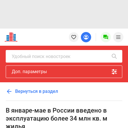
Новостройки
Квартиры
Ипотека
Новостройки
Удобный поиск новостроек
Москвы
Новостройки
Доп. параметры
Подмосковья
Новостройки
Новой
Вернуться в раздел
Москвы
Готовые
новостройки
В январе-мае в России введено в
Новостройки
эксплуатацию более 34 млн кв. м
на
жилья
карте