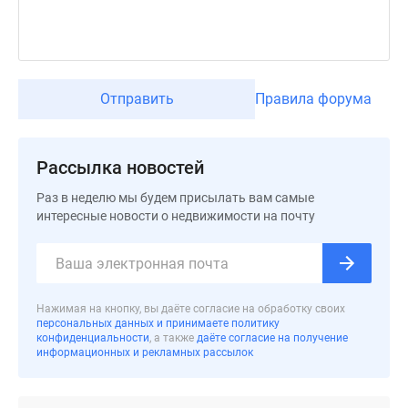
Дзен
Машино-
места
Апартаменты
Отправить
Правила форума
#траншевая
ипотека
#рассрочка
Рассылка новостей
ИТ-
ипотека
Раз в неделю мы будем присылать вам самые
Квартиры
интересные новости о недвижимости на почту
со
скидками
до
41%
Нажимая на кнопку, вы даёте согласие на обработку своих
персональных данных и принимаете политику
Видео
конфиденциальности
, а также
даёте согласие на получение
360°
информационных и рекламных рассылок
новостроек
Субсидированная