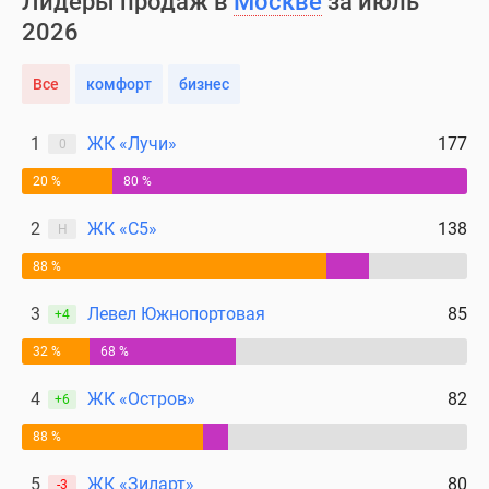
Лидеры продаж в
Москве
за июль
2026
Все
комфорт
бизнес
1
ЖК «Лучи»
177
0
20 %
80 %
2
ЖК «С5»
138
Н
88 %
3
Левел Южнопортовая
85
+4
32 %
68 %
4
ЖК «Остров»
82
+6
88 %
5
ЖК «Зиларт»
80
-3