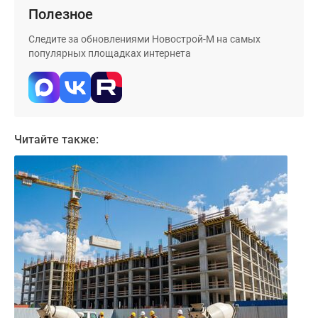
застройщиком
Полезное
Rutube
Поиск
Следите за обновлениями Новострой-М на самых
популярных площадках интернета
дома
в
Москве
Программа
реновации
Читайте также:
в
Москве
Новостройки
премиум-
класса
Новостройки
бизнес-
класса
Рассрочка
Траншевая
ипотека