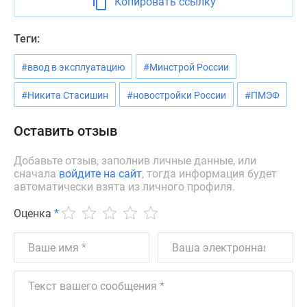
Копировать ссылку
Новости
недвижимости
Теги:
Мнение
эксперта
#ввод в эксплуатацию
#Минстрой России
Аналитика
рынка
#Никита Стасишин
#новостройки России
#ПМЭФ
Покупателю
Экспертиза
Оставить отзыв
новостроек
Эксперты
Добавьте отзыв, заполнив личные данные, или
сначала
войдите на сайт
, тогда информация будет
и
автоматически взята из личного профиля.
авторы
О
Оценка
*
проекте
Контакты
Реклама
на
сайте
Vk