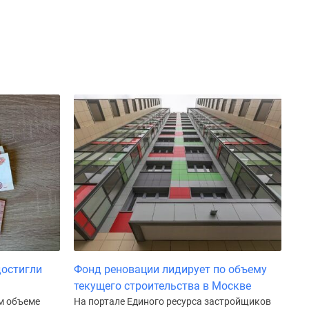
достигли
Фонд реновации лидирует по объему
текущего строительства в Москве
м объеме
На портале Единого ресурса застройщиков