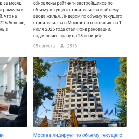
в за месяц
обновлены рейтинги застройщиков по
рограммам в
объему текущего строительства и объему
, что на
ввода жилья. Лидером по объему текущего
172% больше,
строительства в Москве по состоянию на 1
нные
июля 2026 года стал Фонд реновации,
поднявшись сразу на 13 позиций....
05 августа
2513
ли
Москва лидирует по объему текущего