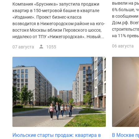
Рассрочка
вывели на ры
Компания «Брусника» запустила продажи
Траншевая
6% больше, ч
квартир в 150-метровой башне в квартале
ипотека
в сообщении
«Издание». Проект бизнес-класса
Дома
Дом.рф. Все
возводится в Нижегородском районе на юго-
и
строительств
востоке Москвы вблизи Перовского шоссе,
коттеджи
на 11% превы
недалеко от ТПУ «Нижегородская». Новый...
Коттеджные
06 августа
поселки
07 августа
1055
в
Новой
Москве
Готовые
коттеджные
поселки
Строящиеся
коттеджные
поселки
Коттеджные
поселки
в
лесу
Коттеджные
Июльские старты продаж: квартира в
В Москве пр