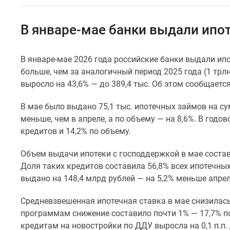
Специальные
предложения
Коммерческие
В январе-мае банки выдали ипот
помещения
Продавцы
и
В январе-мае 2026 года российские банки выдали ипот
застройщики
больше, чем за аналогичный период 2025 года (1 трл
Панорамы
новостроек
выросло на 43,6% — до 389,4 тыс. Об этом сообщается
Видеообзор
новостроек
В мае было выдано 75,1 тыс. ипотечных займов на сум
Экспертиза
меньше, чем в апреле, а по объему — на 8,6%. В год
новостроек
кредитов и 14,2% по объему.
Экология
Москвы
Объем выдачи ипотеки с господдержкой в мае состави
и
Подмосковья
Доля таких кредитов составила 56,8% всех ипотечны
Студии
выдано на 148,4 млрд рублей — на 5,2% меньше апрел
1-
комнатные
Средневзвешенная ипотечная ставка в мае снизилась
2-
программам снижение составило почти 1% — 17,7% по
комнатные
кредитам на новостройки по ДДУ выросла на 0,1 п.п. д
3-