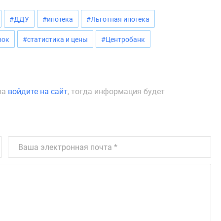
#ДДУ
#ипотека
#Льготная ипотека
вок
#статистика и цены
#Центробанк
ла
войдите на сайт
, тогда информация будет