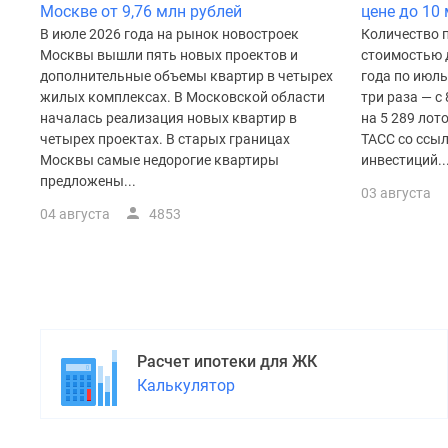
поселки
Москве от 9,76 млн рублей
цене до 10
у
В июле 2026 года на рынок новостроек
Количество 
водоема
Москвы вышли пять новых проектов и
стоимостью д
Коттеджные
дополнительные объемы квартир в четырех
года по июль
поселки
жилых комплексах. В Московской области
три раза — с 
в
началась реализация новых квартир в
на 5 289 лот
ипотеку
четырех проектах. В старых границах
ТАСС со ссы
Бизнес-
центры
Москвы самые недорогие квартиры
инвестиций..
Коттеджи
предложены...
03 августа
Скидки
04 августа
4853
и
акции
Макс
Расчет ипотеки для ЖК
Калькулятор