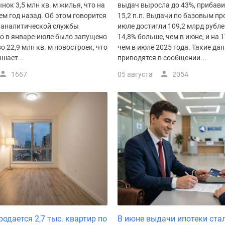
нок 3,5 млн кв. м жилья, что на
выдач выросла до 43%, прибави
ем год назад. Об этом говорится
15,2 п.п. Выдачи по базовым п
 аналитической службы
июле достигли 109,2 млрд рублей
го в январе-июле было запущено
14,8% больше, чем в июне, и на 
о 22,9 млн кв. м новостроек, что
чем в июле 2025 года. Такие да
шает...
приводятся в сообщении...
1667
05 августа
2054
одается 2,7 тыс. квартир по
В июне выдачи ипотеки ста