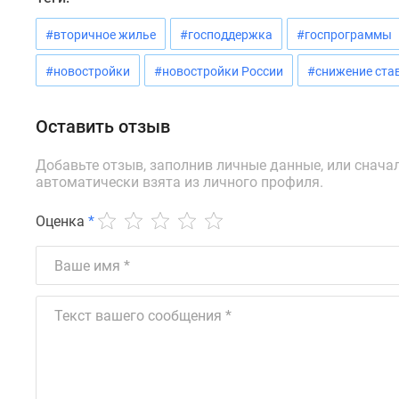
новостроек
Эксперты
#вторичное жилье
#господдержка
#госпрограммы
и
авторы
#новостройки
#новостройки России
#снижение ста
О
проекте
Контакты
Оставить отзыв
Реклама
на
сайте
Добавьте отзыв, заполнив личные данные, или снача
автоматически взята из личного профиля.
Vk
Дзен
Машино-
Оценка
*
места
Апартаменты
#траншевая
ипотека
#рассрочка
ИТ-
ипотека
Квартиры
со
скидками