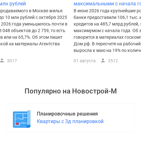
 млн рублей
максимальными с начала г
продаваемого в Москве жилья
В июне 2026 года крупнейшие р
о 10 млн рублей с октября 2025
банки предоставили 106,1 тыс.
 2026 года уменьшилось почти в
кредитов на 485,7 млрд рублей, 
8 048 объектов до 2 759, то есть
максимумом с начала года. Об 
ов или на 65,7%. Об этом пишет
говорится в материалах госком
лкой на материалы Агентства
Дом.рф. В пересчете на рабочи
.
выросла к маю на 19% по количес
3017
01 августа
3512
Популярно на
Новострой-М
Планировочные решения
Квартиры с 3д планировкой