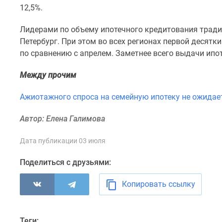
комнатные
12,5%.
Квартиры
на
Лидерами по объему ипотечного кредитования тради
карте
Петербург. При этом во всех регионах первой десят
Ипотечный
по сравнению с апрелем. Заметнее всего выдачи ипот
калькулятор
Семейная
Между прочим
ипотека
Военная
ипотека
Ажиотажного спроса на семейную ипотеку не ожидае
Банки
и
Автор: Елена Галимова
программы
Медиа
Дата публикации 03 июля
Новости
недвижимости
Поделиться с друзьями:
Мнение
эксперта
Копировать ссылку
Аналитика
рынка
Покупателю
Экспертиза
Теги: