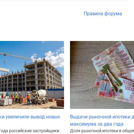
Правила форума
ки увеличили вывод новых
Выдачи рыночной ипотеки 
максимума за два года
 года российские застройщики
Доля рыночной ипотеки в обще