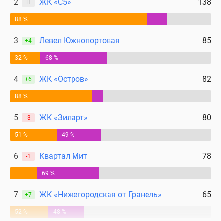
2
ЖК «С5»
138
Н
88 %
3
Левел Южнопортовая
85
+4
32 %
68 %
4
ЖК «Остров»
82
+6
88 %
5
ЖК «Зиларт»
80
-3
51 %
49 %
6
Квартал Мит
78
-1
69 %
7
ЖК «Нижегородская от Гранель»
65
+7
52 %
48 %