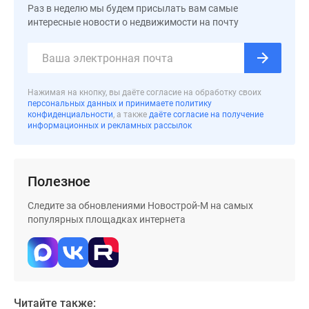
застройщиком
Раз в неделю мы будем присылать вам самые
Rutube
интересные новости о недвижимости на почту
Поиск
дома
в
Москве
Нажимая на кнопку, вы даёте согласие на обработку своих
Программа
персональных данных и принимаете политику
конфиденциальности
, а также
даёте согласие на получение
реновации
информационных и рекламных рассылок
в
Москве
Новостройки
Полезное
премиум-
класса
Следите за обновлениями Новострой-М на самых
Новостройки
популярных площадках интернета
бизнес-
класса
Рассрочка
Траншевая
ипотека
Читайте также: