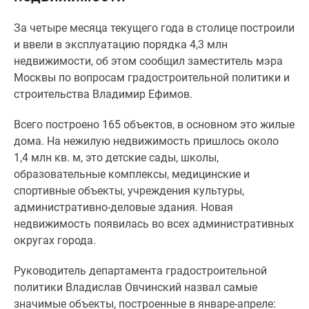
Специальные
За четыре месяца текущего года в столице построили
предложения
и ввели в эксплуатацию порядка 4,3 млн
Коммерческие
недвижимости, об этом сообщил заместитель мэра
помещения
Москвы по вопросам градостроительной политики и
Продавцы
строительства Владимир Ефимов.
и
застройщики
Всего построено 165 объектов, в основном это жилые
Панорамы
дома. На нежилую недвижимость пришлось около
новостроек
1,4 млн кв. м, это детские сады, школы,
Видеообзор
образовательные комплексы, медицинские и
новостроек
спортивные объекты, учреждения культуры,
Экспертиза
административно-деловые здания. Новая
новостроек
недвижимость появилась во всех административных
Экология
округах города.
Москвы
и
Руководитель департамента градостроительной
Подмосковья
политики Владислав Овчинский назвал самые
Студии
значимые объекты, построенные в январе-апреле: