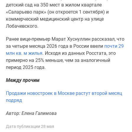
1-
детский сад на 350 мест в жилом квартале
комнатные
«Саларьево парк» (он откроется 1 сентября) и
2-
коммерческий медицинский центр на улице
комнатные
Лобачевского.
3-
комнатные
Ранее вице-премьер Марат Хуснуллин рассказал, что
Квартиры
за четыре месяца 2026 года в России ввели
почти 29
на
млн кв. м жилья
. Исходя из данных Росстата, это
карте
примерно на 25% меньше, чем за аналогичный
Ипотечный
период 2025 года.
калькулятор
Семейная
Между прочим
ипотека
Продажи новостроек в Москве растут второй месяц
Военная
подряд
ипотека
Банки
Автор: Елена Галимова
и
программы
Дата публикации 28 мая
Медиа