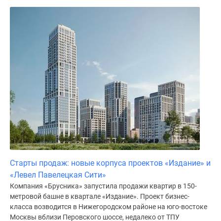
Дома
и
коттеджи
Коттеджные
поселки
в
Новой
Москве
Готовые
коттеджные
поселки
Строящиеся
коттеджные
поселки
Старты продаж: новые корпуса проектов «Издание» и
Коттеджные
«Левел Павелецкая Сити»
поселки
Компания «Брусника» запустила продажи квартир в 150-
в
метровой башне в квартале «Издание». Проект бизнес-
класса возводится в Нижегородском районе на юго-востоке
лесу
Москвы вблизи Перовского шоссе, недалеко от ТПУ
Коттеджные