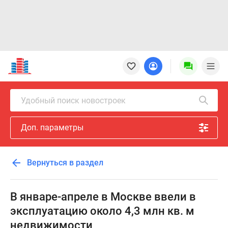
Новостройки
Квартиры
Ипотека
Новостройки
Удобный поиск новостроек
Москвы
Новостройки
Доп. параметры
Подмосковья
Новостройки
Новой
Вернуться в раздел
Москвы
Готовые
новостройки
В январе-апреле в Москве ввели в
Новостройки
эксплуатацию около 4,3 млн кв. м
на
недвижимости
карте