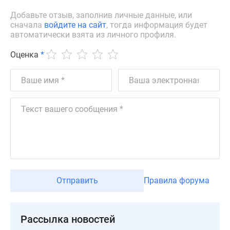
Дзен
Добавьте отзыв, заполнив личные данные, или
Машино-
сначала
войдите на сайт
, тогда информация будет
автоматически взята из личного профиля.
места
Апартаменты
Оценка
*
#траншевая
ипотека
#рассрочка
ИТ-
ипотека
Квартиры
со
скидками
до
41%
Отправить
Правила форума
Видео
360°
новостроек
Рассылка новостей
Субсидированная