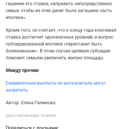
1-
гашение это ставки, направить непосредственно
комнатные
семье, чтобы из этих денег была загашена часть
2-
ипотеки».
комнатные
3-
Кроме того, он считает, что к концу года ключевая
комнатные
ставка достигнет однозначных уровней, и вопрос
Квартиры
субсидированной ипотеки «перестанет быть
на
болезненным». В этом случае целевая субсидия
карте
поможет семьям увеличить жилую площадь.
Ипотечный
Между прочим
калькулятор
Семейная
Ежемесячные выплаты из маткапитала могут
ипотека
запретить
Военная
ипотека
Автор: Елена Галимова
Банки
и
Дата публикации 16 июня
программы
Медиа
Поделиться с друзьями: