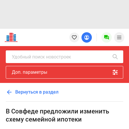
Новостройки
Квартиры
Ипотека
Новостройки
Удобный поиск новостроек
Москвы
Новостройки
Доп. параметры
Подмосковья
Новостройки
Новой
Вернуться в раздел
Москвы
Готовые
новостройки
В Совфеде предложили изменить
Новостройки
схему семейной ипотеки
на
карте