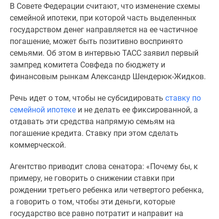
В Совете Федерации считают, что изменение схемы
Специальные
семейной ипотеки, при которой часть выделенных
предложения
государством денег направляется на ее частичное
Коммерческие
погашение, может быть позитивно воспринято
помещения
семьями. Об этом в интервью ТАСС заявил первый
Продавцы
зампред комитета Совфеда по бюджету и
и
финансовым рынкам Александр Шендерюк-Жидков.
застройщики
Панорамы
Речь идет о том, чтобы не субсидировать
ставку по
новостроек
семейной ипотеке
и не делать ее фиксированной, а
Видеообзор
отдавать эти средства напрямую семьям на
новостроек
погашение кредита. Ставку при этом сделать
Экспертиза
коммерческой.
новостроек
Экология
Агентство приводит слова сенатора: «Почему бы, к
Москвы
примеру, не говорить о снижении ставки при
и
рождении третьего ребенка или четвертого ребенка,
Подмосковья
а говорить о том, чтобы эти деньги, которые
Студии
государство все равно потратит и направит на