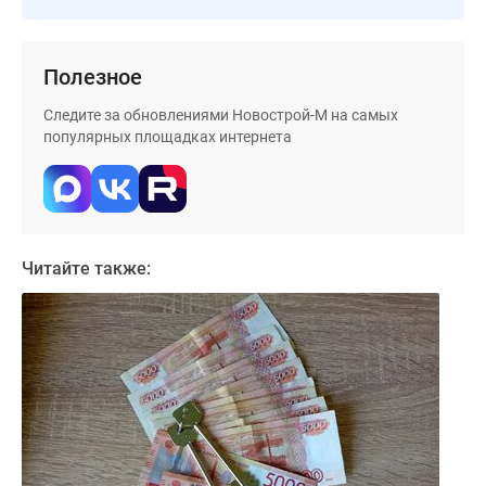
застройщиком
Rutube
Поиск
Полезное
дома
в
Следите за обновлениями Новострой-М на самых
Москве
популярных площадках интернета
Программа
реновации
в
Москве
Новостройки
Читайте также:
премиум-
класса
Новостройки
бизнес-
класса
Рассрочка
Траншевая
ипотека