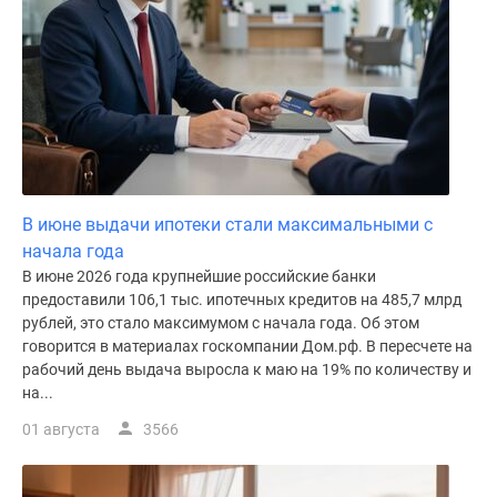
поселки
у
водоема
Коттеджные
поселки
в
ипотеку
Бизнес-
В июне выдачи ипотеки стали максимальными с
центры
начала года
Коттеджи
В июне 2026 года крупнейшие российские банки
Скидки
предоставили 106,1 тыс. ипотечных кредитов на 485,7 млрд
и
рублей, это стало максимумом с начала года. Об этом
акции
говорится в материалах госкомпании Дом.рф. В пересчете на
Макс
рабочий день выдача выросла к маю на 19% по количеству и
на...
01 августа
3566