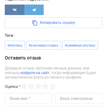
Новости
недвижимости
Мнение
эксперта
Копировать ссылку
Аналитика
рынка
Теги:
Покупателю
Экспертиза
#ипотека
#ключевая ставка
#семейная ипотека
новостроек
Эксперты
Оставить отзыв
и
авторы
Добавьте отзыв, заполнив личные данные, или
О
сначала
войдите на сайт
, тогда информация будет
автоматически взята из личного профиля.
проекте
Контакты
Оценка
*
Реклама
на
сайте
Vk