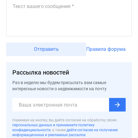
Дзен
Машино-
места
Апартаменты
#траншевая
ипотека
Отправить
Правила форума
#рассрочка
ИТ-
ипотека
Рассылка новостей
Квартиры
со
Раз в неделю мы будем присылать вам самые
скидками
интересные новости о недвижимости на почту
до
41%
Видео
360°
Нажимая на кнопку, вы даёте согласие на обработку своих
новостроек
персональных данных и принимаете политику
конфиденциальности
, а также
даёте согласие на получение
Субсидированная
информационных и рекламных рассылок