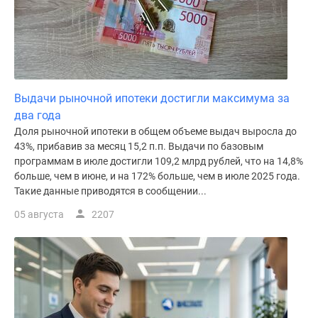
Дома
и
коттеджи
Коттеджные
поселки
в
Выдачи рыночной ипотеки достигли максимума за
Новой
два года
Москве
Доля рыночной ипотеки в общем объеме выдач выросла до
Готовые
43%, прибавив за месяц 15,2 п.п. Выдачи по базовым
программам в июле достигли 109,2 млрд рублей, что на 14,8%
коттеджные
больше, чем в июне, и на 172% больше, чем в июле 2025 года.
поселки
Такие данные приводятся в сообщении...
Строящиеся
коттеджные
05 августа
2207
поселки
Коттеджные
поселки
в
лесу
Коттеджные