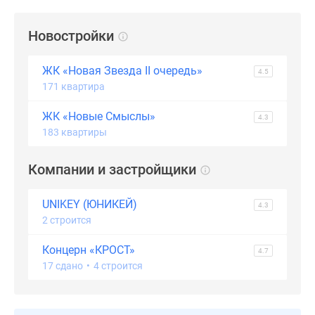
застройщиком
Rutube
Новостройки
Поиск
дома
ЖК «Новая Звезда II очередь»
в
4.5
171 квартира
Москве
Программа
ЖК «Новые Смыслы»
4.3
реновации
183 квартиры
в
Москве
Компании и застройщики
Новостройки
премиум-
UNIKEY (ЮНИКЕЙ)
класса
4.3
2 строится
Новостройки
бизнес-
Концерн «КРОСТ»
4.7
класса
17 сдано
•
4 строится
Рассрочка
Траншевая
ипотека