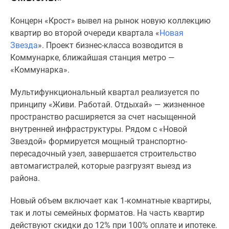
Специальные
Концерн «Крост» вывел на рынок новую коллекцию
предложения
квартир во второй очереди квартала «
Новая
Коммерческие
Звезда
». Проект бизнес-класса возводится в
помещения
Коммунарке, ближайшая станция метро —
Продавцы
«Коммунарка».
и
застройщики
Мультифункциональный квартал реализуется по
Панорамы
принципу «Живи. Работай. Отдыхай» — жизненное
новостроек
пространство расширяется за счет насыщенной
Видеообзор
внутренней инфраструктуры. Рядом с «Новой
новостроек
Звездой» формируется мощный транспортно-
Экспертиза
пересадочный узел, завершается строительство
новостроек
автомагистралей, которые разгрузят выезд из
Экология
района.
Москвы
и
Новый объем включает как 1-комнатные квартиры,
Подмосковья
так и лоты семейных форматов. На часть квартир
Студии
действуют скидки до 12% при 100% оплате и ипотеке.