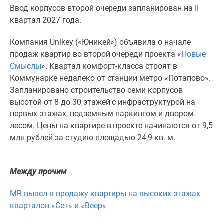
1-
Ввод корпусов второй очереди запланирован на II
комнатные
квартал 2027 года.
2-
комнатные
Компания Unikey («Юникей») объявила о начале
3-
продаж квартир во второй очереди проекта «
Новые
комнатные
Смыслы
». Квартал комфорт-класса строят в
Квартиры
Коммунарке недалеко от станции метро «Потапово».
на
Запланировано строительство семи корпусов
карте
высотой от 8 до 30 этажей с инфраструктурой на
Ипотечный
первых этажах, подземным паркингом и двором-
калькулятор
лесом. Цены на квартире в проекте начинаются от 9,5
Семейная
млн рублей за студию площадью 24,9 кв. м.
ипотека
Военная
ипотека
Между прочим
Банки
MR вывел в продажу квартиры на высоких этажах
и
кварталов «Сет» и «Веер»
программы
Медиа