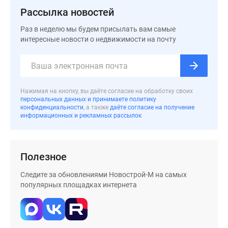
Дома
Рассылка новостей
и
Раз в неделю мы будем присылать вам самые
коттеджи
интересные новости о недвижимости на почту
Коттеджные
поселки
в
Новой
Нажимая на кнопку, вы даёте согласие на обработку своих
Москве
персональных данных и принимаете политику
Готовые
конфиденциальности
, а также
даёте согласие на получение
информационных и рекламных рассылок
коттеджные
поселки
Строящиеся
коттеджные
Полезное
поселки
Следите за обновлениями Новострой-М на самых
Коттеджные
популярных площадках интернета
поселки
в
лесу
Коттеджные