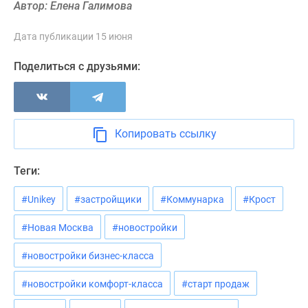
Автор: Елена Галимова
Новости
недвижимости
Дата публикации 15 июня
Мнение
эксперта
Поделиться с друзьями:
Аналитика
рынка
Покупателю
Экспертиза
Копировать ссылку
новостроек
Эксперты
Теги:
и
авторы
#Unikey
#застройщики
#Коммунарка
#Крост
О
проекте
#Новая Москва
#новостройки
Контакты
#новостройки бизнес-класса
Реклама
на
#новостройки комфорт-класса
#старт продаж
сайте
Vk