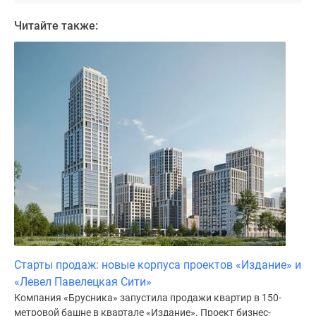
поселки
Читайте также:
у
водоема
Коттеджные
поселки
в
ипотеку
Бизнес-
центры
Коттеджи
Скидки
и
акции
Макс
Старты продаж: новые корпуса проектов «Издание» и
«Левел Павелецкая Сити»
Компания «Брусника» запустила продажи квартир в 150-
метровой башне в квартале «Издание». Проект бизнес-