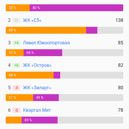
20 %
80 %
2
ЖК «С5»
138
Н
88 %
3
Левел Южнопортовая
85
+4
32 %
68 %
4
ЖК «Остров»
82
+6
88 %
5
ЖК «Зиларт»
80
-3
51 %
49 %
6
Квартал Мит
78
-2
69 %