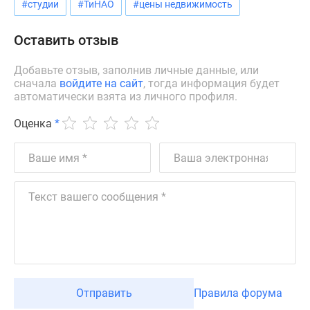
#студии
#ТиНАО
#цены недвижимость
Дзен
Машино-
Оставить отзыв
места
Апартаменты
Добавьте отзыв, заполнив личные данные, или
#траншевая
сначала
войдите на сайт
, тогда информация будет
автоматически взята из личного профиля.
ипотека
#рассрочка
Оценка
*
ИТ-
ипотека
Квартиры
со
скидками
до
41%
Видео
360°
новостроек
Отправить
Правила форума
Субсидированная