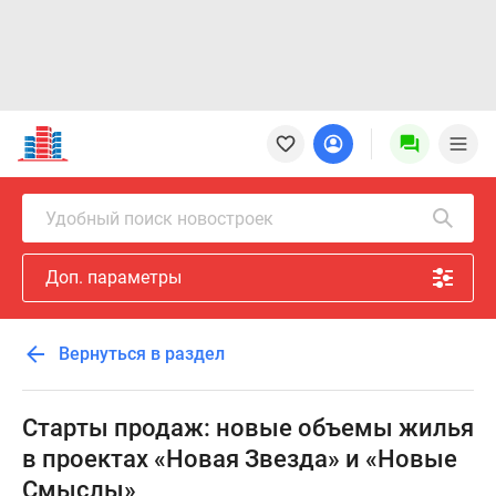
Новостройки
Квартиры
Ипотека
Новостройки
Удобный поиск новостроек
Москвы
Новостройки
Доп. параметры
Подмосковья
Новостройки
Новой
Вернуться в раздел
Москвы
Готовые
новостройки
Старты продаж: новые объемы жилья
Новостройки
в проектах «Новая Звезда» и «Новые
на
Смыслы»
карте