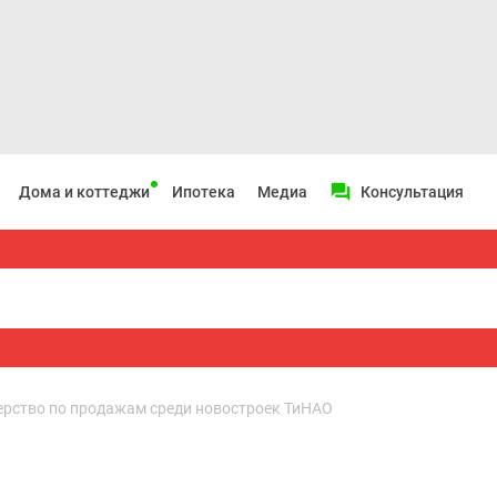
Дома и коттеджи
Ипотека
Медиа
Консультация
ерство по продажам среди новостроек ТиНАО