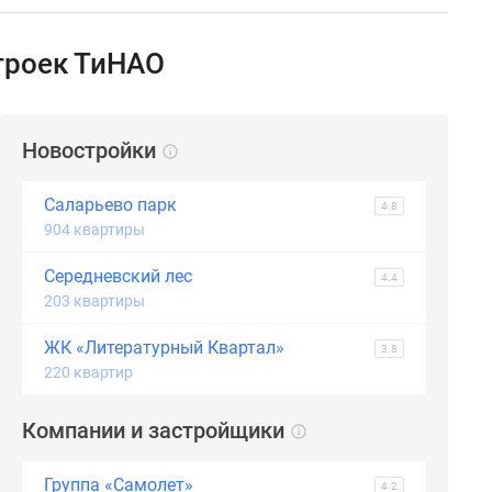
троек ТиНАО
Новостройки
Саларьево парк
4.8
904 квартиры
Середневский лес
4.4
203 квартиры
ЖК «Литературный Квартал»
3.8
220 квартир
Компании и застройщики
Группа «Самолет»
4.2