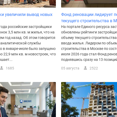
ки увеличили вывод новых
Фонд реновации лидирует п
текущего строительства в 
 года российские застройщики
На портале Единого ресурса за
нок 3,5 млн кв. м жилья, что на
обновлены рейтинги застройщи
ем год назад. Об этом говорится
объему текущего строительства
 аналитической службы
ввода жилья. Лидером по объем
го в январе-июле было запущено
строительства в Москве по сост
о 22,9 млн кв. м новостроек, что
июля 2026 года стал Фонд рено
шает...
поднявшись сразу на 13 позиций.
1685
05 августа
2522