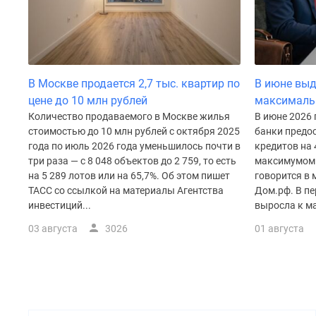
поселки
у
водоема
Коттеджные
поселки
в
В Москве продается 2,7 тыс. квартир по
В июне выд
ипотеку
Бизнес-
цене до 10 млн рублей
максималь
центры
Количество продаваемого в Москве жилья
В июне 2026
Коттеджи
стоимостью до 10 млн рублей с октября 2025
банки предос
Скидки
года по июль 2026 года уменьшилось почти в
кредитов на 
и
три раза — с 8 048 объектов до 2 759, то есть
максимумом 
акции
на 5 289 лотов или на 65,7%. Об этом пишет
говорится в
Макс
ТАСС со ссылкой на материалы Агентства
Дом.рф. В пе
инвестиций...
выросла к ма
03 августа
3026
01 августа