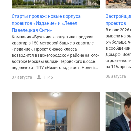
Рассрочка
Траншевая
ипотека
Старты продаж: новые корпуса
Застройщи
Дома
проектов «Издание» и «Левел
проектов
и
Павелецкая Сити»
В июле 2026
коттеджи
вывели на ры
Компания «Брусника» запустила продажи
Коттеджные
6% больше, ч
квартир в 150-метровой башне в квартале
поселки
в сообщении
«Издание». Проект бизнес-класса
в
Дом.рф. Все
Новой
возводится в Нижегородском районе на юго-
строительств
Москве
востоке Москвы вблизи Перовского шоссе,
на 11% превы
Готовые
недалеко от ТПУ «Нижегородская». Новый...
коттеджные
06 августа
07 августа
1145
поселки
Строящиеся
коттеджные
поселки
Коттеджные
поселки
в
лесу
Коттеджные