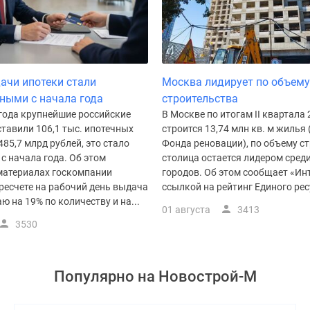
ачи ипотеки стали
Москва лидирует по объему
ными с начала года
строительства
 года крупнейшие российские
В Москве по итогам II квартала 
тавили 106,1 тыс. ипотечных
строится 13,74 млн кв. м жилья 
485,7 млрд рублей, это стало
Фонда реновации), по объему с
с начала года. Об этом
столица остается лидером сред
 материалах госкомпании
городов. Об этом сообщает «Ин
ресчете на рабочий день выдача
ссылкой на рейтинг Единого ресу
ю на 19% по количеству и на...
01 августа
3413
3530
Популярно на
Новострой-М