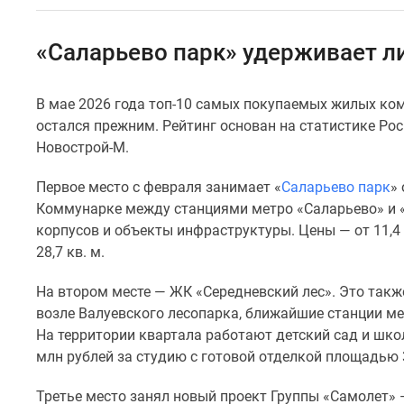
Специальные
предложения
Коммерческие
«Саларьево парк» удерживает л
помещения
Продавцы
и
В мае 2026 года топ-10 самых покупаемых жилых ком
застройщики
остался прежним. Рейтинг основан на статистике Рос
Панорамы
новостроек
Новострой-М.
Видеообзор
новостроек
Первое место с февраля занимает «
Саларьево парк
»
Экспертиза
Коммунарке между станциями метро «Саларьево» и «
новостроек
корпусов и объекты инфраструктуры. Цены — от 11,4
Экология
28,7 кв. м.
Москвы
и
Подмосковья
На втором месте — ЖК «Середневский лес». Это такж
Студии
возле Валуевского лесопарка, ближайшие станции ме
1-
На территории квартала работают детский сад и школ
комнатные
млн рублей за студию с готовой отделкой площадью 3
2-
комнатные
Третье место занял новый проект Группы «Самолет»
3-