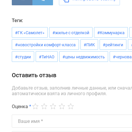
новостроек
Эксперты
и
авторы
Теги:
О
проекте
#ГК «Самолет»
#жилье с отделкой
#Коммунарка
Контакты
Реклама
#новостройки комфорт-класса
#ПИК
#рейтинги
на
сайте
#студии
#ТиНАО
#цены недвижимость
#чернова
Vk
Дзен
Машино-
Оставить отзыв
места
Апартаменты
Добавьте отзыв, заполнив личные данные, или снача
#траншевая
автоматически взята из личного профиля.
ипотека
#рассрочка
Оценка
*
ИТ-
ипотека
Квартиры
со
скидками