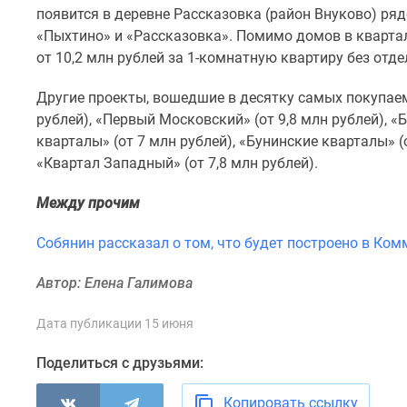
комнатные
появится в деревне Рассказовка (район Внуково) ря
Квартиры
«Пыхтино» и «Рассказовка». Помимо домов в квартал
на
от 10,2 млн рублей за 1-комнатную квартиру без отде
карте
Ипотечный
Другие проекты, вошедшие в десятку самых покупаем
калькулятор
рублей), «Первый Московский» (от 9,8 млн рублей), «
Семейная
ипотека
кварталы» (от 7 млн рублей), «Бунинские кварталы» (о
Военная
«Квартал Западный» (от 7,8 млн рублей).
ипотека
Банки
Между прочим
и
программы
Собянин рассказал о том, что будет построено в Ко
Медиа
Новости
Автор: Елена Галимова
недвижимости
Мнение
эксперта
Дата публикации 15 июня
Аналитика
рынка
Поделиться с друзьями:
Покупателю
Экспертиза
Копировать ссылку