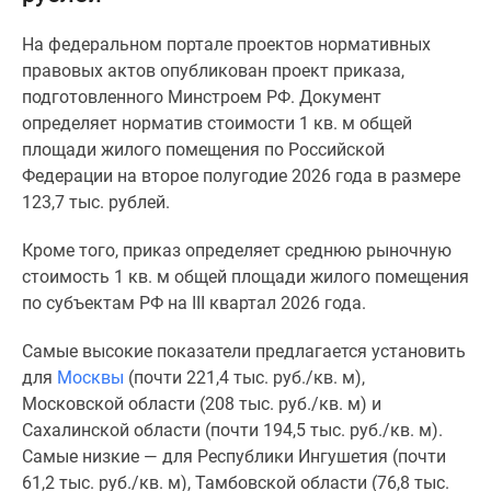
Специальные
На федеральном портале проектов нормативных
предложения
правовых актов опубликован проект приказа,
Коммерческие
подготовленного Минстроем РФ. Документ
помещения
определяет норматив стоимости 1 кв. м общей
Продавцы
площади жилого помещения по Российской
и
Федерации на второе полугодие 2026 года в размере
застройщики
123,7 тыс. рублей.
Панорамы
новостроек
Кроме того, приказ определяет среднюю рыночную
Видеообзор
стоимость 1 кв. м общей площади жилого помещения
новостроек
по субъектам РФ на III квартал 2026 года.
Экспертиза
новостроек
Самые высокие показатели предлагается установить
Экология
для
Москвы
(почти 221,4 тыс. руб./кв. м),
Москвы
Московской области (208 тыс. руб./кв. м) и
и
Сахалинской области (почти 194,5 тыс. руб./кв. м).
Подмосковья
Самые низкие — для Республики Ингушетия (почти
Студии
61,2 тыс. руб./кв. м), Тамбовской области (76,8 тыс.