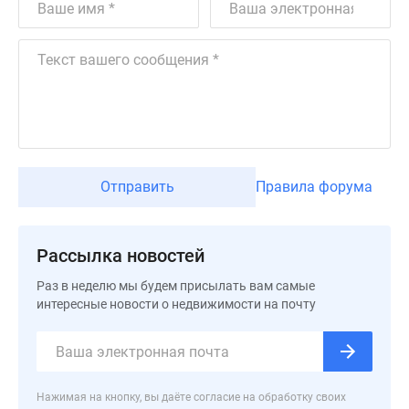
Дзен
Машино-
места
Апартаменты
#траншевая
ипотека
#рассрочка
ИТ-
Отправить
Правила форума
ипотека
Квартиры
со
Рассылка новостей
скидками
до
Раз в неделю мы будем присылать вам самые
41%
интересные новости о недвижимости на почту
Видео
360°
новостроек
Субсидированная
Нажимая на кнопку, вы даёте согласие на обработку своих