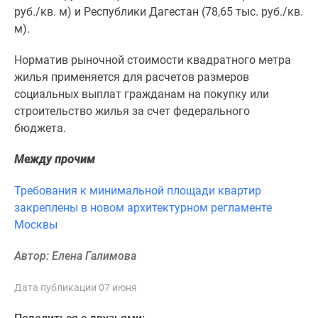
1-
руб./кв. м) и Республики Дагестан (78,65 тыс. руб./кв.
комнатные
м).
2-
комнатные
Норматив рыночной стоимости квадратного метра
3-
жилья применяется для расчетов размеров
комнатные
социальных выплат гражданам на покупку или
Квартиры
строительство жилья за счет федерального
на
бюджета.
карте
Ипотечный
Между прочим
калькулятор
Требования к минимальной площади квартир
Семейная
закреплены в новом архитектурном регламенте
ипотека
Москвы
Военная
ипотека
Автор: Елена Галимова
Банки
и
Дата публикации 07 июня
программы
Медиа