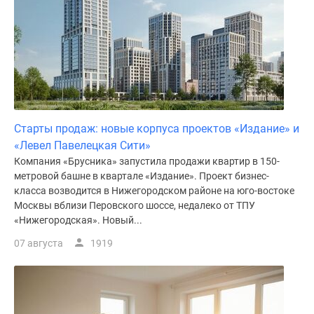
Дома
и
коттеджи
Коттеджные
поселки
в
Новой
Москве
Старты продаж: новые корпуса проектов «Издание» и
Готовые
«Левел Павелецкая Сити»
коттеджные
Компания «Брусника» запустила продажи квартир в 150-
метровой башне в квартале «Издание». Проект бизнес-
поселки
класса возводится в Нижегородском районе на юго-востоке
Строящиеся
Москвы вблизи Перовского шоссе, недалеко от ТПУ
коттеджные
«Нижегородская». Новый...
поселки
07 августа
1919
Коттеджные
поселки
в
лесу
Коттеджные