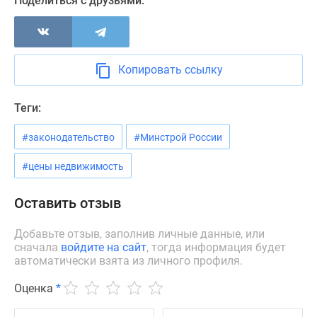
Поделиться с друзьями:
Новости
недвижимости
Мнение
эксперта
Копировать ссылку
Аналитика
рынка
Теги:
Покупателю
Экспертиза
#законодательство
#Минстрой России
новостроек
Эксперты
#цены недвижимость
и
авторы
Оставить отзыв
О
проекте
Добавьте отзыв, заполнив личные данные, или
сначала
войдите на сайт
, тогда информация будет
Контакты
автоматически взята из личного профиля.
Реклама
на
Оценка
*
сайте
Vk