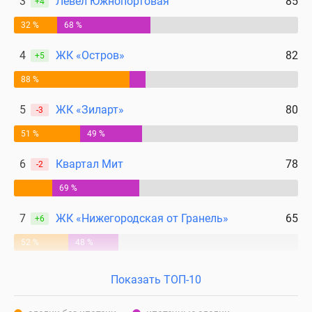
3
Левел Южнопортовая
85
+4
32 %
68 %
4
ЖК «Остров»
82
+5
88 %
5
ЖК «Зиларт»
80
-3
51 %
49 %
6
Квартал Мит
78
-2
69 %
7
ЖК «Нижегородская от Гранель»
65
+6
52 %
48 %
Показать ТОП-10