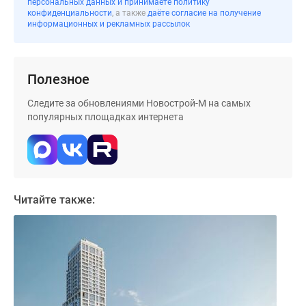
персональных данных и принимаете политику
застройщиком
конфиденциальности
, а также
даёте согласие на получение
Rutube
информационных и рекламных рассылок
Поиск
дома
в
Полезное
Москве
Программа
Следите за обновлениями Новострой-М на самых
популярных площадках интернета
реновации
в
Москве
Новостройки
премиум-
Читайте также:
класса
Новостройки
бизнес-
класса
Рассрочка
Траншевая
ипотека