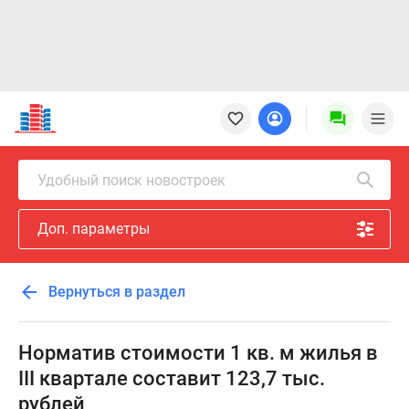
Новостройки
Квартиры
Ипотека
Новостройки
Удобный поиск новостроек
Москвы
Новостройки
Доп. параметры
Подмосковья
Новостройки
Новой
Вернуться в раздел
Москвы
Готовые
новостройки
Норматив стоимости 1 кв. м жилья в
Новостройки
III квартале составит 123,7 тыс.
на
рублей
карте