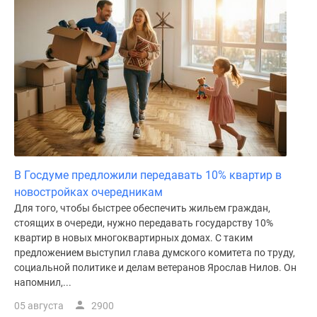
поселки
у
водоема
Коттеджные
поселки
в
ипотеку
Бизнес-
центры
Коттеджи
В Госдуме предложили передавать 10% квартир в
Скидки
новостройках очередникам
и
Для того, чтобы быстрее обеспечить жильем граждан,
акции
стоящих в очереди, нужно передавать государству 10%
Макс
квартир в новых многоквартирных домах. С таким
предложением выступил глава думского комитета по труду,
социальной политике и делам ветеранов Ярослав Нилов. Он
напомнил,...
05 августа
2900