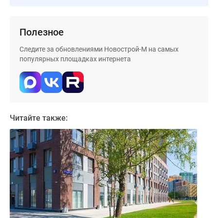
поселки
у
Полезное
водоема
Коттеджные
Следите за обновлениями Новострой-М на самых
поселки
популярных площадках интернета
в
ипотеку
Бизнес-
центры
Коттеджи
Читайте также:
Скидки
и
акции
Макс