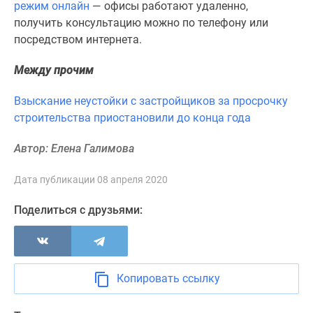
режим онлайн
— офисы работают удаленно,
Новости
получить консультацию можно по телефону или
недвижимости
посредством интернета.
Мнение
эксперта
Между прочим
Аналитика
рынка
Взыскание неустойки с застройщиков за просрочку
Покупателю
строительства приостановили до конца года
Экспертиза
новостроек
Автор: Елена Галимова
Эксперты
и
Дата публикации 08 апреля 2020
авторы
Поделиться с друзьями:
О
проекте
Контакты
Реклама
на
Копировать ссылку
сайте
Vk