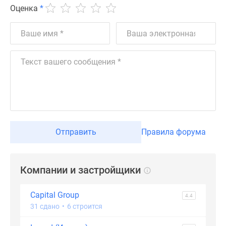
застройщиком
Оценка
*
Rutube
Поиск
дома
в
Москве
Программа
реновации
в
Москве
Новостройки
Отправить
Правила форума
премиум-
класса
Новостройки
Компании и застройщики
бизнес-
класса
Capital Group
Рассрочка
4.4
31 сдано
•
6 строится
Траншевая
ипотека