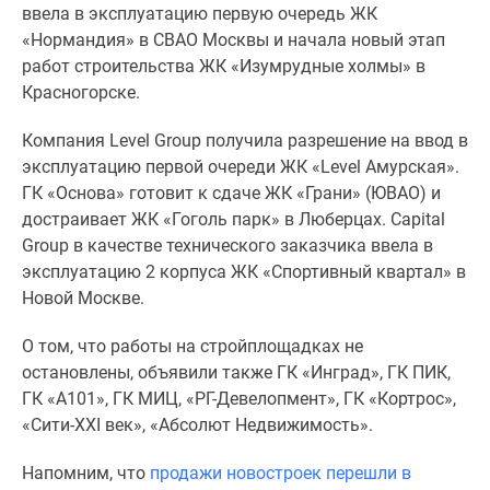
1-
ввела в эксплуатацию первую очередь ЖК
комнатные
«Нормандия» в СВАО Москвы и начала новый этап
2-
работ строительства ЖК «Изумрудные холмы» в
комнатные
Красногорске.
3-
комнатные
Компания
Level Group
получила разрешение на ввод в
Квартиры
эксплуатацию первой очереди ЖК «
Level
Амурская».
на
ГК «Основа» готовит к сдаче ЖК «Грани» (ЮВАО) и
карте
достраивает ЖК «Гоголь парк» в Люберцах.
Capital
Ипотечный
Group
в качестве технического заказчика ввела в
калькулятор
эксплуатацию 2 корпуса ЖК «Спортивный квартал» в
Семейная
Новой Москве.
ипотека
О том, что работы на стройплощадках не
Военная
остановлены, объявили также ГК «Инград», ГК ПИК,
ипотека
ГК «А101»,
ГК МИЦ, «РГ-Девелопмент», ГК «Кортрос»,
Банки
«
Сити-
XXI
век», «Абсолют Недвижимость»
.
и
программы
Напомним, что
п
родажи новостроек перешли в
Медиа