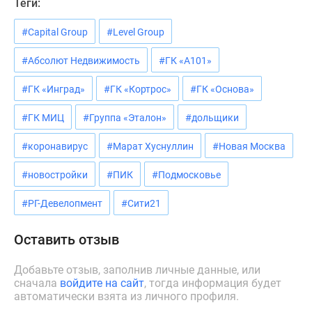
Теги:
Дзен
Машино-
#Capital Group
#Level Group
места
#Абсолют Недвижимость
#ГК «А101»
Апартаменты
#траншевая
#ГК «Инград»
#ГК «Кортрос»
#ГК «Основа»
ипотека
#рассрочка
#ГК МИЦ
#Группа «Эталон»
#дольщики
ИТ-
#коронавирус
#Марат Хуснуллин
#Новая Москва
ипотека
Квартиры
#новостройки
#ПИК
#Подмосковье
со
скидками
#РГ-Девелопмент
#Сити21
до
41%
Оставить отзыв
Видео
360°
Добавьте отзыв, заполнив личные данные, или
новостроек
сначала
войдите на сайт
, тогда информация будет
автоматически взята из личного профиля.
Субсидированная