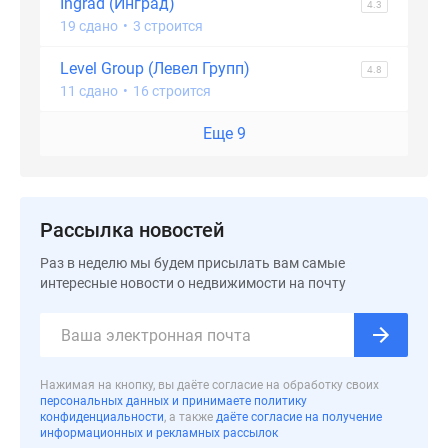
Ingrad (Инград)
4.3
Дома
19 сдано
•
3 строится
и
коттеджи
Level Group (Левел Групп)
4.8
Коттеджные
11 сдано
•
16 строится
поселки
Еще 9
в
Новой
Москве
Готовые
Рассылка новостей
коттеджные
поселки
Раз в неделю мы будем присылать вам самые
Строящиеся
интересные новости о недвижимости на почту
коттеджные
поселки
Коттеджные
поселки
Нажимая на кнопку, вы даёте согласие на обработку своих
в
персональных данных и принимаете политику
конфиденциальности
, а также
даёте согласие на получение
лесу
информационных и рекламных рассылок
Коттеджные