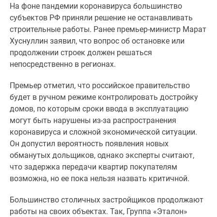
На фоне пандемии коронавируса большинство
Специальные
субъектов РФ приняли решение не останавливать
предложения
строительные работы. Ранее премьер-министр Марат
Коммерческие
Хуснуллин заявил, что вопрос об остановке или
помещения
продолжении строек должен решаться
Продавцы
непосредственно в регионах.
и
застройщики
Премьер отметил, что российское правительство
Панорамы
будет в ручном режиме контролировать достройку
новостроек
домов, по которым сроки ввода в эксплуатацию
Видеообзор
могут быть нарушены из-за распространения
новостроек
коронавируса и сложной экономической ситуации.
Экспертиза
Он допустил вероятность появления новых
новостроек
обманутых дольщиков, однако эксперты считают,
Экология
что задержка передачи квартир покупателям
Москвы
возможна, но ее пока нельзя назвать критичной.
и
Подмосковья
Большинство столичных застройщиков продолжают
Студии
работы на своих объектах. Так, Группа «Эталон»