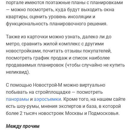
1-
портале имеются поэтажные планы с планировками
комнатные
—
можно посмотреть, куда будут выходить окна
2-
квартиры, оценить уровень инсоляции
и
комнатные
функциональность планировочного решения.
3-
Также из карточки можно узнать, далеко ли до
комнатные
метро, сравнить жилой комплекс с другими
Квартиры
новостройками, почитать отзывы покупателей,
на
посмотреть график продаж и список наиболее
карте
продаваемых планировок
(чтобы случайно не купить
Ипотечный
неликвид).
калькулятор
Семейная
С помощью Новострой-М можно виртуально
ипотека
побывать на стройплощадке — посмотреть
Военная
панорамы
и
аэросъемки
. Кроме того, на нашем сайте
ипотека
есть шоу-румы, мнения экспертов и база, в которой
Банки
более 2 тысяч новостроек Москвы и Подмосковья.
и
программы
Между прочим
Медиа