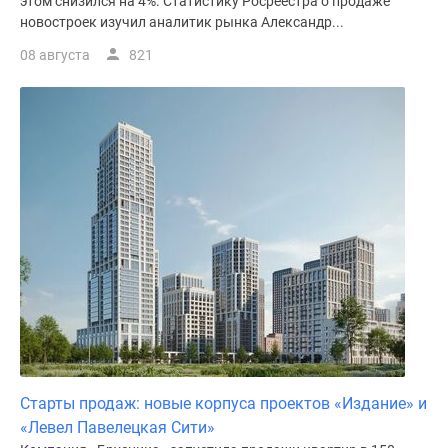
этом снизился на 4%. Статистику Росреестра о продаже
поселки
новостроек изучил аналитик рынка Александр...
у
08 августа
821
водоема
Коттеджные
поселки
в
ипотеку
Бизнес-
центры
Коттеджи
Скидки
и
акции
Макс
Старты продаж: новые корпуса проектов «Издание» и
«Левел Павелецкая Сити»