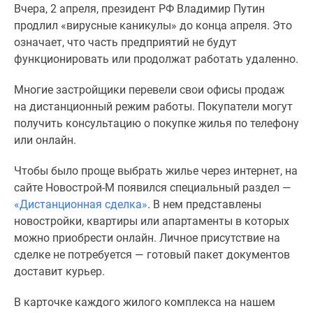
Вчера, 2 апреля, президент РФ Владимир Путин
Специальные
продлил «вирусные каникулы» до конца апреля. Это
предложения
означает, что
часть
предприяти
й
не будут
Коммерческие
функционировать или продолжат работать удаленно.
помещения
Продавцы
Многие застройщики перевели свои офисы продаж
и
на дистанционный режим работы. Покупатели могут
застройщики
получить консультацию о покупке жилья по телефону
Панорамы
или онлайн.
новостроек
Видеообзор
Чтобы было проще выбрать
жилье
через интернет, на
новостроек
сайте Новострой-М появился специальный раздел —
Экспертиза
«Дистанционная сделка»
.
В нем представлены
новостроек
новостройки, квартиры или апартаменты в которых
Экология
можно приобрести онлайн. Личное присутствие на
Москвы
сделке не потребуется — готовый пакет документов
и
доставит курьер.
Подмосковья
Студии
В карточке каждого жилого комплекса на нашем