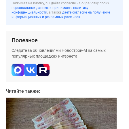
застройщиком
Нажимая на кнопку, вы даёте согласие на обработку своих
персональных данных и принимаете политику
Rutube
конфиденциальности
, а также
даёте согласие на получение
Поиск
информационных и рекламных рассылок
дома
в
Москве
Полезное
Программа
реновации
Следите за обновлениями Новострой-М на самых
популярных площадках интернета
в
Москве
Новостройки
премиум-
класса
Читайте также:
Новостройки
бизнес-
класса
Рассрочка
Траншевая
ипотека