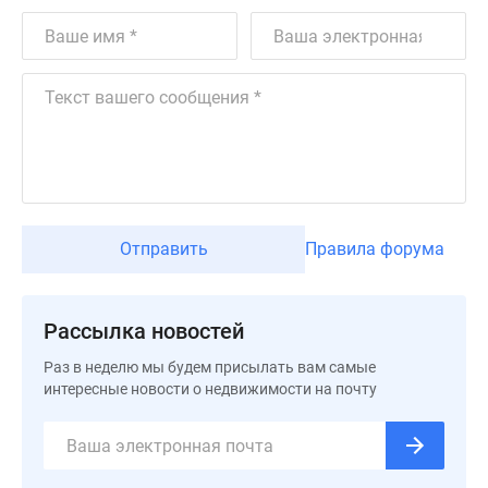
Дзен
Машино-
места
Апартаменты
#траншевая
ипотека
#рассрочка
ИТ-
ипотека
Отправить
Правила форума
Квартиры
со
скидками
Рассылка новостей
до
41%
Раз в неделю мы будем присылать вам самые
Видео
интересные новости о недвижимости на почту
360°
новостроек
Субсидированная