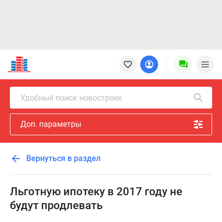
Новостройки
Квартиры
Ипотека
Новостройки
Удобный поиск новостроек
Москвы
Новостройки
Доп. параметры
Подмосковья
Новостройки
Новой
Вернуться в раздел
Москвы
Готовые
новостройки
Льготную ипотеку в 2017 году не
Новостройки
будут продлевать
на
карте