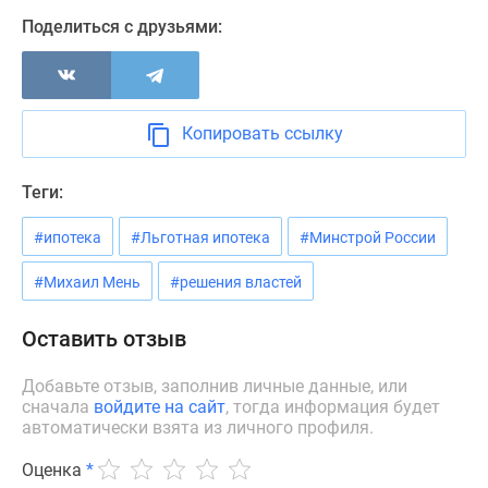
Новости
Поделиться с друзьями:
недвижимости
Мнение
эксперта
Аналитика
Копировать ссылку
рынка
Покупателю
Теги:
Экспертиза
новостроек
#ипотека
#Льготная ипотека
#Минстрой России
Эксперты
и
#Михаил Мень
#решения властей
авторы
О
Оставить отзыв
проекте
Контакты
Добавьте отзыв, заполнив личные данные, или
сначала
войдите на сайт
, тогда информация будет
Реклама
автоматически взята из личного профиля.
на
сайте
Оценка
*
Vk