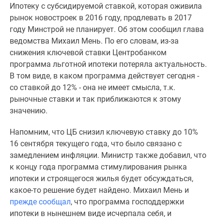
Ипотеку с субсидируемой ставкой, которая оживила
Специальные
рынок новостроек в 2016 году, продлевать в 2017
предложения
году Минстрой не планирует. Об этом сообщил глава
Коммерческие
ведомства Михаил Мень. По его словам, из-за
помещения
снижения ключевой ставки Центробанком
Продавцы
программа льготной ипотеки потеряла актуальность.
и
В том виде, в каком программа действует сегодня -
застройщики
со ставкой до 12% - она не имеет смысла, т.к.
Панорамы
рыночные ставки и так приближаются к этому
новостроек
значению.
Видеообзор
новостроек
Напомним, что ЦБ снизил ключевую ставку до 10%
Экспертиза
16 сентября текущего года, что было связано с
новостроек
замедлением инфляции. Министр также добавил, что
Экология
к концу года программа стимулирования рынка
Москвы
ипотеки и строящегося жилья будет обсуждаться,
и
какое-то решение будет найдено. Михаил Мень и
Подмосковья
прежде сообщал
, что программа господдержки
Студии
ипотеки в нынешнем виде исчерпала себя, и