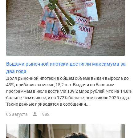
Дома
и
коттеджи
Коттеджные
поселки
в
Новой
Москве
Готовые
Выдачи рыночной ипотеки достигли максимума за
коттеджные
два года
поселки
Доля рыночной ипотеки в общем объеме выдач выросла до
43%, прибавив за месяц 15,2 п.п. Выдачи по базовым
Строящиеся
программам в июле достигли 109,2 млрд рублей, что на 14,8%
коттеджные
больше, чем в июне, и на 172% больше, чем в июле 2025 года.
поселки
Такие данные приводятся в сообщении...
Коттеджные
05 августа
1982
поселки
в
лесу
Коттеджные