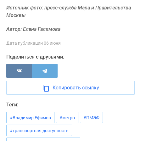
Новости
Источник фото: пресс-служба Мэра и Правительства
недвижимости
Москвы
Мнение
эксперта
Автор: Елена Галимова
Аналитика
рынка
Дата публикации 06 июня
Покупателю
Поделиться с друзьями:
Экспертиза
новостроек
Эксперты
и
авторы
Копировать ссылку
О
проекте
Теги:
Контакты
Реклама
#Владимир Ефимов
#метро
#ПМЭФ
на
#транспортная доступность
сайте
Vk