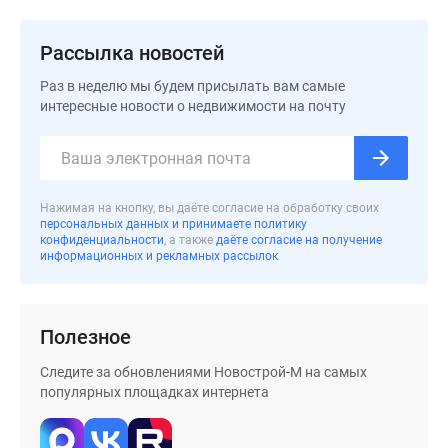
застройщиком
Rutube
Рассылка новостей
Поиск
дома
Раз в неделю мы будем присылать вам самые
в
интересные новости о недвижимости на почту
Москве
Программа
реновации
в
Нажимая на кнопку, вы даёте согласие на обработку своих
Москве
персональных данных и принимаете политику
конфиденциальности
, а также
даёте согласие на получение
Новостройки
информационных и рекламных рассылок
премиум-
класса
Новостройки
Полезное
бизнес-
класса
Следите за обновлениями Новострой-М на самых
Рассрочка
популярных площадках интернета
Траншевая
ипотека