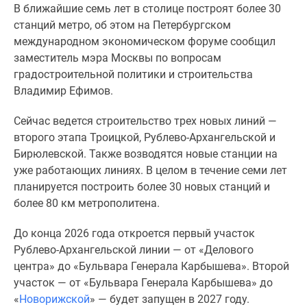
В ближайшие семь лет в столице построят более 30
Специальные
станций метро, об этом на Петербургском
предложения
международном экономическом форуме сообщил
Коммерческие
заместитель мэра Москвы по вопросам
помещения
градостроительной политики и строительства
Продавцы
Владимир Ефимов.
и
застройщики
Сейчас ведется строительство трех новых линий —
Панорамы
второго этапа Троицкой, Рублево-Архангельской и
новостроек
Бирюлевской. Также возводятся новые станции на
Видеообзор
уже работающих линиях. В целом в течение семи лет
новостроек
планируется построить более 30 новых станций и
Экспертиза
более 80 км метрополитена.
новостроек
Экология
До конца 2026 года откроется первый участок
Москвы
Рублево-Архангельской линии — от «Делового
и
центра» до «Бульвара Генерала Карбышева». Второй
Подмосковья
участок — от «Бульвара Генерала Карбышева» до
Студии
«
Новорижской
» — будет запущен в 2027 году.