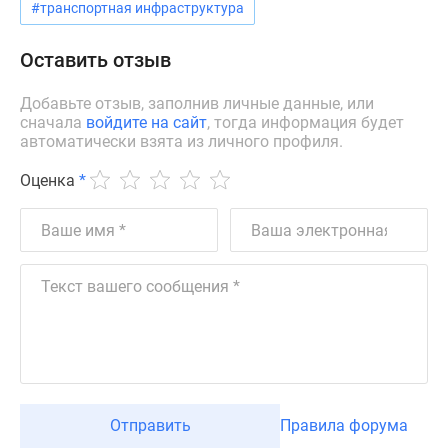
#транспортная инфраструктура
Дзен
Машино-
Оставить отзыв
места
Апартаменты
Добавьте отзыв, заполнив личные данные, или
#траншевая
сначала
войдите на сайт
, тогда информация будет
автоматически взята из личного профиля.
ипотека
#рассрочка
Оценка
*
ИТ-
ипотека
Квартиры
со
скидками
до
41%
Видео
360°
новостроек
Отправить
Правила форума
Субсидированная