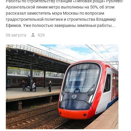
Работы по строительству станции «Липовая роща» Рублево-
поселки
Архангельской линии метро выполнены на 50%, об этом
у
рассказал заместитель мэра Москвы по вопросам
градостроительной политики и строительства Владимир
водоема
Ефимов. Уже полностью завершены земляные работы...
Коттеджные
поселки
08 августа
929
в
ипотеку
Бизнес-
центры
Коттеджи
Скидки
и
акции
Макс