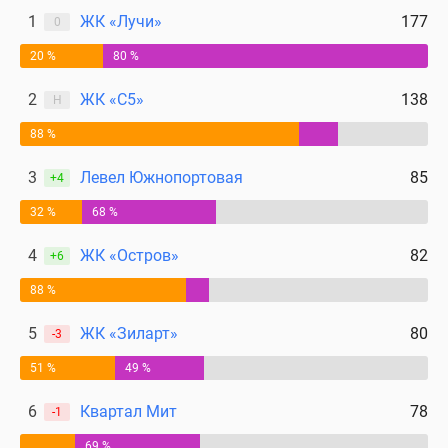
1
ЖК «Лучи»
177
0
20 %
80 %
2
ЖК «С5»
138
Н
88 %
3
Левел Южнопортовая
85
+4
32 %
68 %
4
ЖК «Остров»
82
+6
88 %
5
ЖК «Зиларт»
80
-3
51 %
49 %
6
Квартал Мит
78
-1
69 %