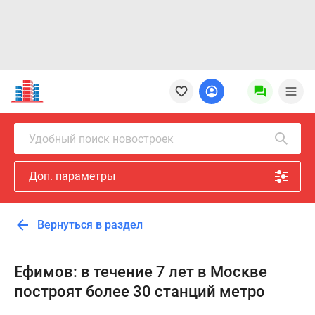
Новостройки
Квартиры
Ипотека
Новостройки
Удобный поиск новостроек
Москвы
Новостройки
Доп. параметры
Подмосковья
Новостройки
Новой
Вернуться в раздел
Москвы
Готовые
новостройки
Ефимов: в течение 7 лет в Москве
Новостройки
построят более 30 станций метро
на
карте