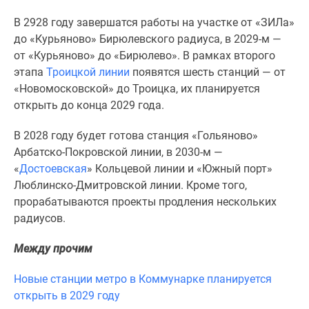
1-
комнатные
В 2928 году завершатся работы на участке от «ЗИЛа»
2-
до «Курьяново» Бирюлевского радиуса, в 2029-м —
комнатные
от «Курьяново» до «Бирюлево». В рамках второго
3-
этапа
Троицкой линии
появятся шесть станций — от
комнатные
«Новомосковской» до Троицка, их планируется
Квартиры
открыть до конца 2029 года.
на
В 2028 году будет готова станция «Гольяново»
карте
Арбатско-Покровской линии, в 2030-м —
Ипотечный
«
Достоевская
» Кольцевой линии и «Южный порт»
калькулятор
Люблинско-Дмитровской линии. Кроме того,
Семейная
прорабатываются проекты продления нескольких
ипотека
радиусов.
Военная
ипотека
Между прочим
Банки
и
Новые станции метро в Коммунарке планируется
программы
открыть в 2029 году
Медиа