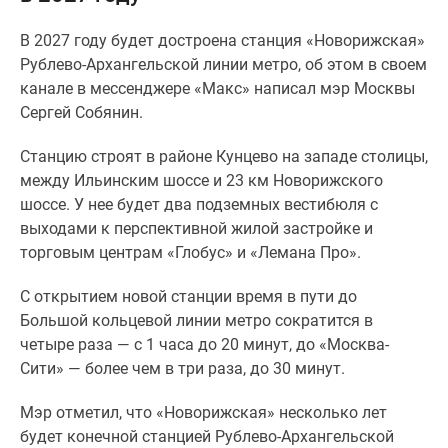
Специальные
В 2027 году будет достроена станция «Новорижская»
предложения
Рублево-Архангельской линии метро, об этом в своем
Коммерческие
канале в мессенджере «Макс» написал мэр Москвы
помещения
Сергей Собянин.
Продавцы
и
Станцию строят в районе Кунцево на западе столицы,
застройщики
между Ильинским шоссе и 23 км Новорижского
Панорамы
шоссе. У нее будет два подземных вестибюля с
новостроек
выходами к перспективной жилой застройке и
Видеообзор
торговым центрам «Глобус» и «Лемана Про».
новостроек
Экспертиза
С открытием новой станции время в пути до
новостроек
Большой кольцевой линии метро сократится в
Экология
четыре раза — с 1 часа до 20 минут, до «Москва-
Москвы
Сити» — более чем в три раза, до 30 минут.
и
Подмосковья
Мэр отметил, что «Новорижская» несколько лет
Студии
будет конечной станцией Рублево-Архангельской