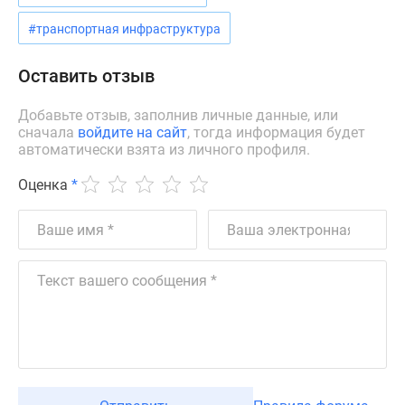
Дзен
#транспортная инфраструктура
Машино-
места
Оставить отзыв
Апартаменты
#траншевая
Добавьте отзыв, заполнив личные данные, или
ипотека
сначала
войдите на сайт
, тогда информация будет
автоматически взята из личного профиля.
#рассрочка
ИТ-
Оценка
*
ипотека
Квартиры
со
скидками
до
41%
Видео
360°
новостроек
Субсидированная