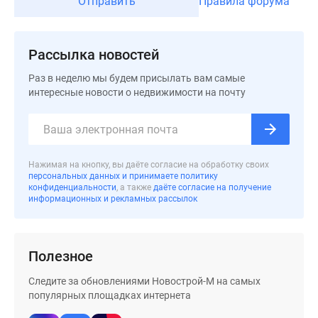
Отправить
Правила форума
застройщиком
Rutube
Поиск
Рассылка новостей
дома
в
Раз в неделю мы будем присылать вам самые
Москве
интересные новости о недвижимости на почту
Программа
реновации
в
Москве
Нажимая на кнопку, вы даёте согласие на обработку своих
Новостройки
персональных данных и принимаете политику
конфиденциальности
, а также
даёте согласие на получение
премиум-
информационных и рекламных рассылок
класса
Новостройки
бизнес-
Полезное
класса
Рассрочка
Следите за обновлениями Новострой-М на самых
Траншевая
популярных площадках интернета
ипотека