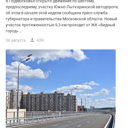
В Подмосковье открыто движение по шестому,
поселки
предпоследнему, участку Южно-Лыткаринской автодороги,
у
об этом в начале этой недели сообщила пресс-служба
губернатора и правительства Московской области. Новый
водоема
участок протяженностью 9,3 км проходит от ЖК «Видный
Коттеджные
город»...
поселки
в
06 августа
659
ипотеку
Бизнес-
центры
Коттеджи
Скидки
и
акции
Макс