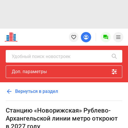
Новостройки
Квартиры
Ипотека
Новостройки
Удобный поиск новостроек
Москвы
Новостройки
Доп. параметры
Подмосковья
Новостройки
Новой
Вернуться в раздел
Москвы
Готовые
новостройки
Станцию «Новорижская» Рублево-
Новостройки
Архангельской линии метро откроют
на
в 2027 году
карте