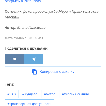
открыть в 2029 году
Новости
недвижимости
Источник фото: пресс-служба Мэра и Правительства
Мнение
Москвы
эксперта
Аналитика
Автор: Елена Галимова
рынка
Покупателю
Дата публикации 14 мая
Экспертиза
Поделиться с друзьями:
новостроек
Эксперты
и
авторы
О
Копировать ссылку
проекте
Контакты
Теги:
Реклама
на
#ЗАО
#Кунцево
#метро
#Сергей Собянин
сайте
#транспортная доступность
Vk