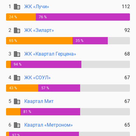
1
ЖК «Лучи»
112
24 %
76 %
2
ЖК «Зиларт»
92
65 %
35 %
3
ЖК «Квартал Герцена»
68
94 %
4
ЖК «СОУЛ»
67
43 %
57 %
5
Квартал Мит
67
81 %
6
Квартал «Метроном»
65
97 %