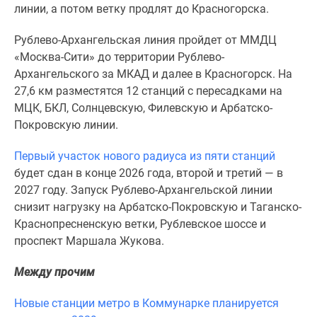
1-
линии, а потом ветку продлят до Красногорска.
комнатные
2-
Рублево-Архангельская линия пройдет от ММДЦ
комнатные
«Москва-Сити» до территории Рублево-
3-
Архангельского за МКАД и далее в Красногорск. На
комнатные
27,6 км разместятся 12 станций с пересадками на
Квартиры
МЦК, БКЛ, Солнцевскую, Филевскую и Арбатско-
на
Покровскую линии.
карте
Первый участок нового радиуса из пяти станций
Ипотечный
будет сдан в конце 2026 года, второй и третий — в
калькулятор
2027 году. Запуск Рублево-Архангельской линии
Семейная
снизит нагрузку на Арбатско-Покровскую и Таганско-
ипотека
Краснопресненскую ветки, Рублевское шоссе и
Военная
проспект Маршала Жукова.
ипотека
Банки
Между прочим
и
программы
Новые станции метро в Коммунарке планируется
Медиа