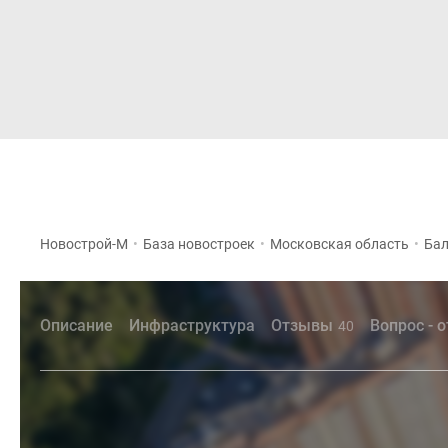
Новостройки
Квартиры
Новострой-М
•
База новостроек
•
Московская область
•
Бал
Описание
Инфраструктура
Отзывы
Вопрос - 
40