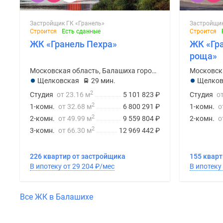
Застройщик ГК «Гранель»
Застройщик
Строится
Есть сданные
Строится
ЖК «Гранель Пехра»
ЖК «Гр
роща»
Московская область, Балашиха городской округ
Щелковская
29 мин.
Щелков
2
Студия
от 23.16 м
5 101 823
₽
Студия
о
2
1-комн.
от 32.68 м
6 800 291
₽
1-комн.
о
2
2-комн.
от 49.99 м
9 559 804
₽
2-комн.
о
2
3-комн.
от 66.30 м
12 969 442
₽
226 квартир от застройщика
155 кварт
В ипотеку от 29 204
₽
/мес
Все ЖК в Балашихе