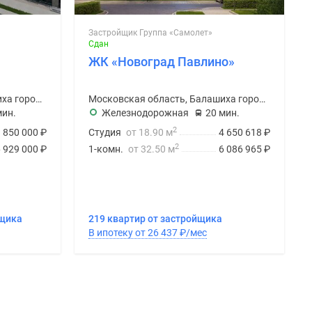
Застройщик Группа «Самолет»
Сдан
ЖК «Новоград Павлино»
Московская область, Балашиха городской округ
Московская область, Балашиха городской округ
мин.
Железнодорожная
20 мин.
2
3 850 000
₽
Студия
от 18.90 м
4 650 618
₽
2
6 929 000
₽
1-комн.
от 32.50 м
6 086 965
₽
йщика
219 квартир от застройщика
В ипотеку от 26 437
₽
/мес