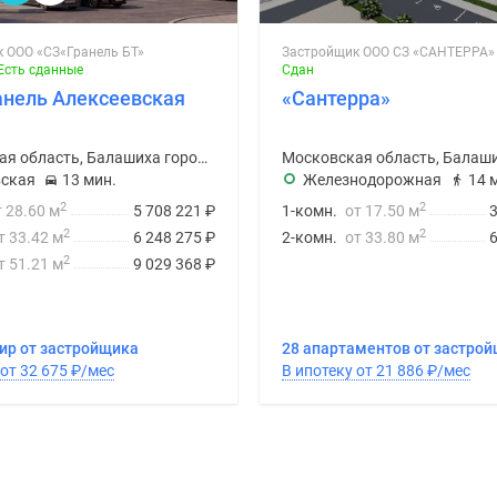
 ООО «СЗ«Гранель БТ»
Застройщик ООО СЗ «САНТЕРРА»
Есть сданные
Сдан
анель Алексеевская
«Сантерра»
Московская область, Балашиха городской округ
ская
13 мин.
Железнодорожная
14 
2
2
т 28.60 м
5 708 221
₽
1-комн.
от 17.50 м
2
2
т 33.42 м
6 248 275
₽
2-комн.
от 33.80 м
2
т 51.21 м
9 029 368
₽
ир от застройщика
28 апартаментов от застро
В ипотеку от 32 675
₽
/мес
В ипотеку от 21 886
₽
/мес