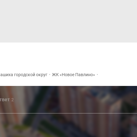
Дома и коттеджи
Ипотека
Медиа
Консультация
ашиха городской округ
•
ЖК «Новое Павлино»
•
ответ
2