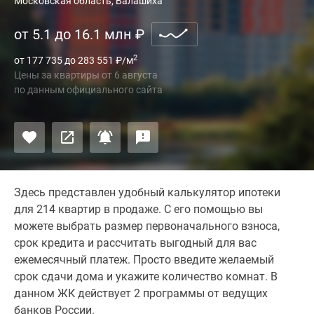
Московская область, Балашиха
от 5.1 до 16.1 млн
₽
2
от 177 735 до 283 551
₽
/м
Цены за квартиры
от
6 августа
по данным официального сайта
Здесь представлен удобный калькулятор ипотеки
для 214 квартир в продаже. С его помощью вы
можете выбрать размер первоначального взноса,
срок кредита и рассчитать выгодный для вас
ежемесячный платеж. Просто введите желаемый
срок сдачи дома и укажите количество комнат. В
данном ЖК действует 2 программы от ведущих
банков России.