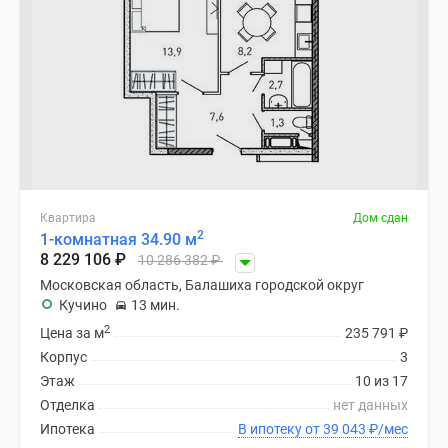
Квартира
Дом сдан
2
1-комнатная 34.90 м
8 229 106
₽
10 286 382
₽
Московская область, Балашиха городской округ
Кучино
13 мин.
2
Цена за м
235 791
₽
Корпус
3
Этаж
10 из 17
Отделка
нет данных
Ипотека
В ипотеку от 39 043
₽
/мес