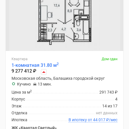
Квартира
Дом сдан
2
1-комнатная 31.80 м
9 277 412
₽
Московская область, Балашиха городской округ
Кучино
13 мин.
2
Цена за м
291 743
₽
Корпус
4
Этаж
14 из 17
Отделка
нет данных
Ипотека
В ипотеку от 44 017
₽
/мес
ЖК «Квартал Светлый»