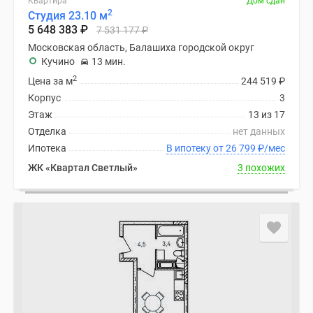
Квартира
Дом сдан
2
Студия 23.10 м
5 648 383
₽
7 531 177
₽
Московская область, Балашиха городской округ
Кучино
13 мин.
2
Цена за м
244 519
₽
Корпус
3
Этаж
13 из 17
Отделка
нет данных
Ипотека
В ипотеку от 26 799
₽
/мес
ЖК «Квартал Светлый»
3 похожих