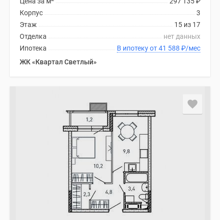
Цена за м
297 135
₽
Корпус
3
Этаж
15 из 17
Отделка
нет данных
Ипотека
В ипотеку от 41 588
₽
/мес
ЖК «Квартал Светлый»