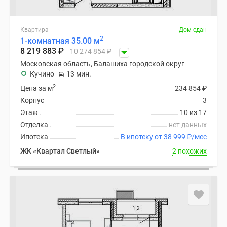
Квартира
Дом сдан
2
1-комнатная 35.00 м
8 219 883
₽
10 274 854
₽
Московская область, Балашиха городской округ
Кучино
13 мин.
2
Цена за м
234 854
₽
Корпус
3
Этаж
10 из 17
Отделка
нет данных
Ипотека
В ипотеку от 38 999
₽
/мес
ЖК «Квартал Светлый»
2 похожих