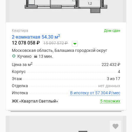
Квартира
Дом сдан
2
2-комнатная 54.30 м
12 078 058
₽
15 097 572
₽
Московская область, Балашиха городской округ
Кучино
13 мин.
2
Цена за м
222 432
₽
Корпус
4
Этаж
3 из 17
Отделка
нет данных
Ипотека
В ипотеку от 57 304
₽
/мес
ЖК «Квартал Светлый»
5 похожих