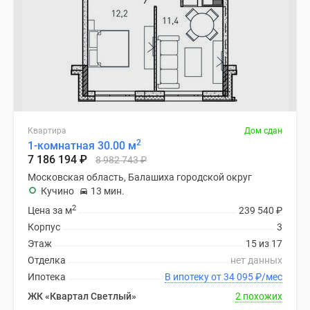
Квартира
Дом сдан
2
1-комнатная 30.00 м
7 186 194
₽
8 982 743
₽
Московская область, Балашиха городской округ
Кучино
13 мин.
2
Цена за м
239 540
₽
Корпус
3
Этаж
15 из 17
Отделка
нет данных
Ипотека
В ипотеку от 34 095
₽
/мес
ЖК «Квартал Светлый»
2 похожих