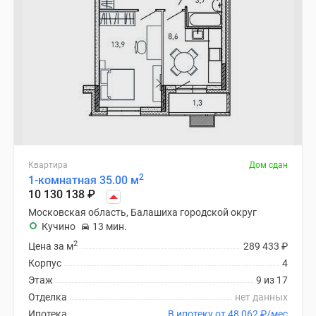
Квартира
Дом сдан
2
1-комнатная 35.00 м
10 130 138
₽
Московская область, Балашиха городской округ
Кучино
13 мин.
2
Цена за м
289 433
₽
Корпус
4
Этаж
9 из 17
Отделка
нет данных
Ипотека
В ипотеку от 48 062
₽
/мес