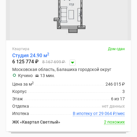
Квартира
Дом сдан
2
Студия 24.90 м
6 125 774
₽
8 167 699
₽
Московская область, Балашиха городской округ
Кучино
13 мин.
2
Цена за м
246 015
₽
Корпус
3
Этаж
6 из 17
Отделка
нет данных
Ипотека
В ипотеку от 29 064
₽
/мес
ЖК «Квартал Светлый»
2 похожих