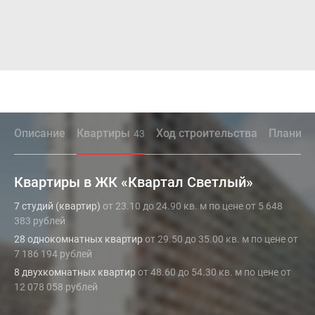
Описание
Квартиры
Ход строительства
Планиро
43
Квартиры в ЖК «Квартал Светлый»
7 студий (квартир)
от 23.10 до 24.90 кв. м по цене от 5 648
383 рублей
28 однокомнатных квартир
от 29.50 до 35.00 кв. м по цене от
7 186 194 рублей
8 двухкомнатных квартир
от 48.60 до 54.30 кв. м по цене от
12 078 058 рублей