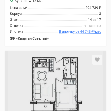
Кучино
13 мин.
2
Цена за м
294 739
₽
Корпус
3
Этаж
14 из 17
Отделка
нет данных
Ипотека
В ипотеку от 44 748
₽
/мес
ЖК «Квартал Светлый»