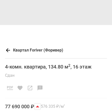
Квартал Foriver (Форивер)
2
4-комн. квартира, 134.80 м
, 16 этаж
Сдан
77 690 000
₽
576 335
₽
/м
2