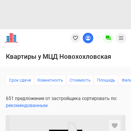
Новостройки
Квартиры
Ипотека
Новостройки
Квартиры у МЦД Новохохловская
Москвы
Новостройки
Подмосковья
Срок сдачи
Комнатность
Стоимость
Площадь
Фил
Новостройки
Новой
Москвы
651 предложение от застройщика сортировать по:
Готовые
рекомендованным
новостройки
Новостройки
на
карте