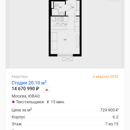
Специальные
предложения
Коммерческие
помещения
Продавцы
и
застройщики
Панорамы
новостроек
Видеообзор
новостроек
Квартира
4 квартал 2026
2
Студия 20.10 м
Экспертиза
14 670 990
₽
новостроек
Москва, ЮВАО
Экология
Текстильщики
15 мин.
Москвы
2
Цена за м
729 900
₽
и
Корпус
6.2
Подмосковья
Этаж
7 из 15
Студии