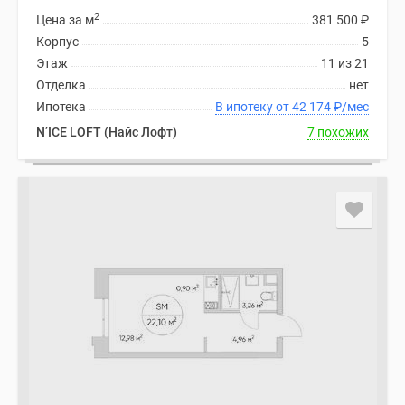
2
Цена за м
381 500
₽
Корпус
5
Этаж
11 из 21
Отделка
нет
Ипотека
В ипотеку от 42 174
₽
/мес
N’ICE LOFT (Найс Лофт)
7 похожих