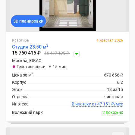
Дзен
Машино-
места
3D планировки
Апартаменты
#траншевая
Квартира
4 квартал 2026
ипотека
2
Студия 23.50 м
#рассрочка
15 760 416
₽
16 417 100
₽
ИТ-
Москва, ЮВАО
ипотека
Текстильщики
15 мин.
Квартиры
2
Цена за м
670 656
₽
со
Корпус
6.2
скидками
Этаж
13 из 15
до
Отделка
чистовая
41%
Ипотека
В ипотеку от 47 151
₽
/мес
Видео
Волжский парк
2 похожих
360°
новостроек
Субсидированная