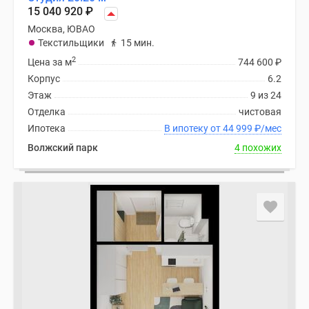
Новости
15 040 920
₽
недвижимости
Москва, ЮВАО
Мнение
Текстильщики
15 мин.
эксперта
2
Цена за м
744 600
₽
Аналитика
Корпус
6.2
рынка
Этаж
9 из 24
Покупателю
Отделка
чистовая
Экспертиза
Ипотека
В ипотеку от 44 999
₽
/мес
новостроек
Волжский парк
4 похожих
Эксперты
и
авторы
О
проекте
Контакты
Реклама
на
сайте
Vk