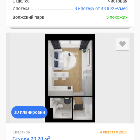
Отделка
чистовая
1-
Ипотека
В ипотеку от 43 892
₽
/мес
комнатные
2-
Волжский парк
5 похожих
комнатные
3-
комнатные
Квартиры
на
карте
Ипотечный
калькулятор
Семейная
ипотека
Военная
ипотека
3D планировки
Банки
и
программы
Квартира
4 квартал 2026
Медиа
2
Студия 20.20 м