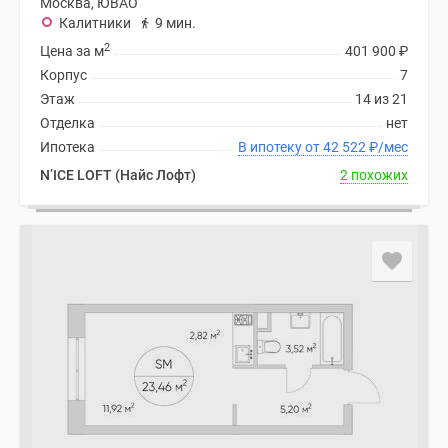
Москва, ЮВАО
Калитники
9 мин.
2
Цена за м
401 900
₽
Корпус
7
Этаж
14 из 21
Отделка
нет
Ипотека
В ипотеку от 42 522
₽
/мес
N’ICE LOFT (Найс Лофт)
2 похожих