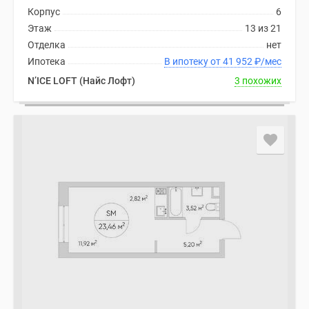
Корпус
6
Этаж
13 из 21
Отделка
нет
Ипотека
В ипотеку от 41 952
₽
/мес
N’ICE LOFT (Найс Лофт)
3 похожих