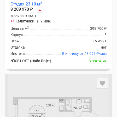
2
Студия 23.10 м
9 209 970
₽
Москва, ЮВАО
Калитники
9 мин.
2
Цена за м
398 700
₽
Корпус
5
Этаж
15 из 21
Отделка
нет
Ипотека
В ипотеку от 43 697
₽
/мес
N’ICE LOFT (Найс Лофт)
3 похожих