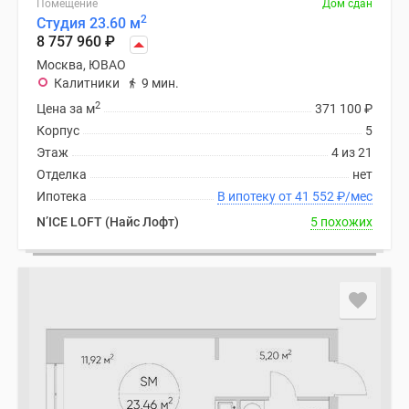
Помещение
Дом сдан
поселки
2
Студия 23.60 м
8 757 960
₽
у
водоема
Москва, ЮВАО
Калитники
9 мин.
Коттеджные
2
поселки
Цена за м
371 100
₽
в
Корпус
5
ипотеку
Этаж
4 из 21
Бизнес-
Отделка
нет
центры
Ипотека
В ипотеку от 41 552
₽
/мес
Коттеджи
N’ICE LOFT (Найс Лофт)
5 похожих
Скидки
и
акции
Макс