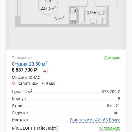
Помещение
Дом сдан
2
Студия 23.50 м
8 887 700
₽
Москва, ЮВАО
Калитники
9 мин.
2
Цена за м
378 200
₽
Корпус
5
Этаж
8 из 21
Отделка
нет
Ипотека
В ипотеку от 42 168
₽
/мес
N’ICE LOFT (Найс Лофт)
10 похожих