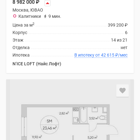
8 982 000
₽
Москва, ЮВАО
Калитники
9 мин.
2
Цена за м
399 200
₽
Корпус
6
Этаж
14 из 21
Отделка
нет
Ипотека
В ипотеку от 42 615
₽
/мес
N’ICE LOFT (Найс Лофт)