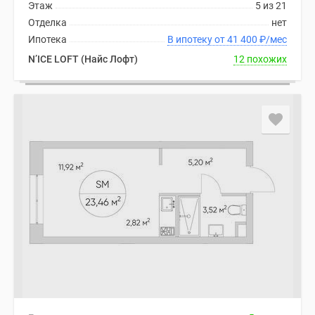
Этаж
5 из 21
Дома
Отделка
нет
и
Ипотека
В ипотеку от 41 400
₽
/мес
коттеджи
N’ICE LOFT (Найс Лофт)
12 похожих
Коттеджные
поселки
в
Новой
Москве
Готовые
коттеджные
поселки
Строящиеся
коттеджные
поселки
Коттеджные
поселки
в
лесу
Коттеджные