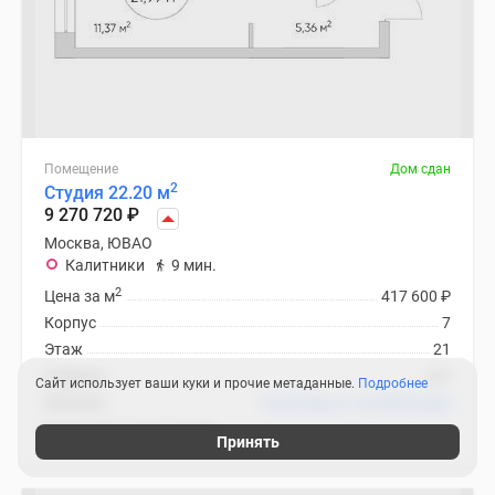
Помещение
Дом сдан
2
Студия 22.20 м
9 270 720
₽
Москва, ЮВАО
Калитники
9 мин.
2
Цена за м
417 600
₽
Корпус
7
Этаж
21
Отделка
нет
Сайт использует ваши куки и прочие метаданные.
Подробнее
Ипотека
В ипотеку от 43 985
₽
/мес
N’ICE LOFT (Найс Лофт)
Принять