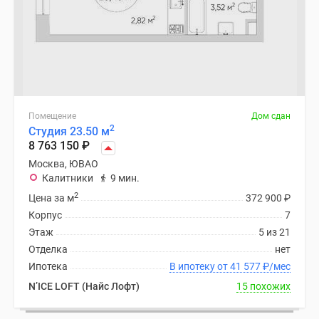
Помещение
Дом сдан
2
Студия 23.50 м
8 763 150
₽
Москва, ЮВАО
Калитники
9 мин.
2
Цена за м
372 900
₽
Корпус
7
Этаж
5 из 21
Отделка
нет
Ипотека
В ипотеку от 41 577
₽
/мес
N’ICE LOFT (Найс Лофт)
15 похожих