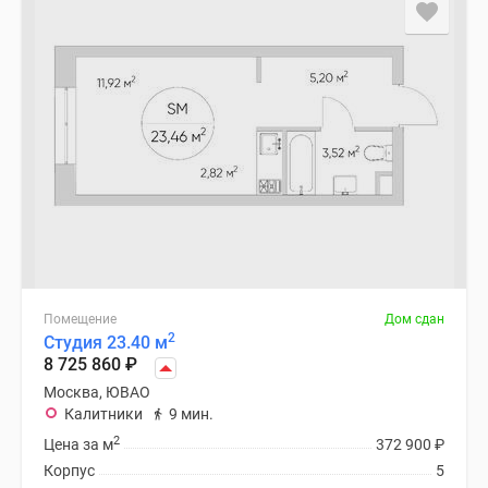
застройщиком
Rutube
Поиск
дома
в
Москве
Программа
реновации
в
Москве
Новостройки
премиум-
класса
Помещение
Дом сдан
2
Студия 23.40 м
Новостройки
8 725 860
₽
бизнес-
Москва, ЮВАО
класса
Калитники
9 мин.
Рассрочка
2
Цена за м
372 900
₽
Траншевая
Корпус
5
ипотека