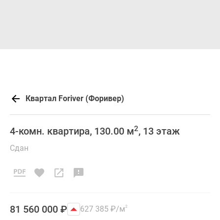
Квартал Foriver (Форивер)
2
4-комн. квартира, 130.00 м
, 13 этаж
Сдан
81 560 000
₽
627 385
₽
/м
2