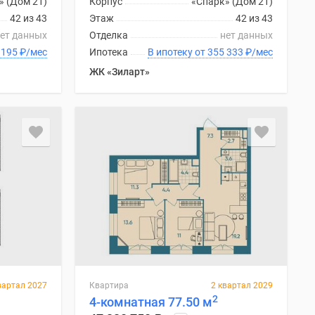
» (Дом 21)
Корпус
«Спарк» (Дом 21)
42 из 43
Этаж
42 из 43
ет данных
Отделка
нет данных
 от 340 195
₽
/мес
Ипотека
В ипотеку от 355 333
₽
/мес
ЖК «Зиларт»
вартал 2027
Квартира
2 квартал 2029
2
4-комнатная 77.50 м