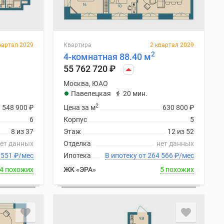
вартал 2029
Квартира
2 квартал 2029
2
4-комнатная 88.40 м
55 762 720
₽
Москва, ЮАО
Павелецкая
20 мин.
2
548 900
₽
Цена за м
630 800
₽
6
Корпус
5
8 из 37
Этаж
12 из 52
ет данных
Отделка
нет данных
 от 263 551
₽
/мес
Ипотека
В ипотеку от 264 566
₽
/мес
4 похожих
ЖК «ЭРА»
5 похожих