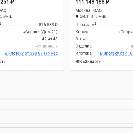
 251
₽
111 148 188
₽
ЮАО
Москва, ЮАО
5 мин.
ЗИЛ
5 мин.
2
2
876 583
₽
Цена за м
«Спарк» (Дом 21)
Корпус
«Спарк
42 из 43
Этаж
нет данных
Отделка
н
В ипотеку от 398 074
₽
/мес
Ипотека
В ипотеку
рт»
ЖК «Зиларт»