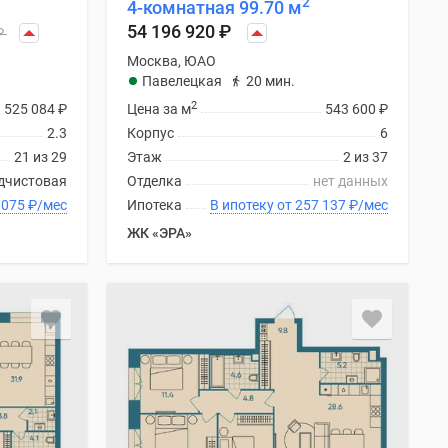
2
4-комнатная 99.70 м
54 196 920
₽
₽
Москва, ЮАО
Павелецкая
20 мин.
2
525 084
₽
Цена за м
543 600
₽
2.3
Корпус
6
21 из 29
Этаж
2 из 37
дчистовая
Отделка
нет данных
 от 218 075
₽
/мес
Ипотека
В ипотеку от 257 137
₽
/мес
ЖК «ЭРА»