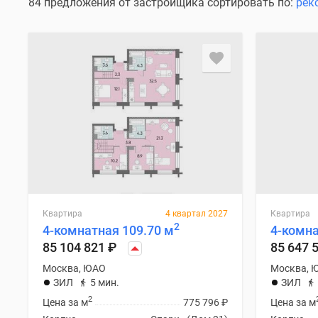
Специальные
84 предложения от застройщика сортировать по:
рек
предложения
Коммерческие
помещения
Продавцы
и
застройщики
Панорамы
новостроек
Видеообзор
новостроек
Экспертиза
новостроек
Экология
Москвы
и
Квартира
4 квартал 2027
Квартира
2
Подмосковья
4-комнатная 109.70 м
4-комна
Студии
85 104 821
₽
85 647 
1-
Москва, ЮАО
Москва, 
комнатные
ЗИЛ
5 мин.
ЗИЛ
2-
комнатные
2
Цена за м
775 796
₽
Цена за м
3-