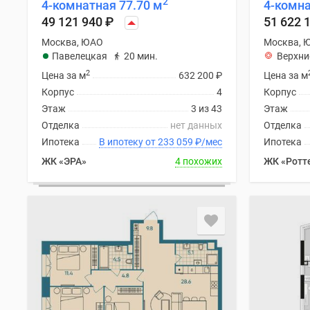
2
4-комнатная 77.70 м
4-комна
Рассрочка
Траншевая
49 121 940
₽
51 622 
ипотека
Москва, ЮАО
Москва, 
Дома
Павелецкая
20 мин.
Верхни
и
2
коттеджи
Цена за м
632 200
₽
Цена за м
Коттеджные
Корпус
4
Корпус
поселки
Этаж
3 из 43
Этаж
в
Отделка
нет данных
Отделка
Новой
Ипотека
В ипотеку от 233 059
₽
/мес
Ипотека
Москве
Готовые
ЖК «ЭРА»
4 похожих
ЖК «Ротт
коттеджные
поселки
Строящиеся
коттеджные
поселки
Коттеджные
поселки
в
лесу
Коттеджные