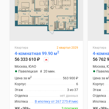
Квартира
2 квартал 2029
Квартира
2
4-комнатная 99.90 м
4-комна
56 333 610
₽
56 762 
Москва, ЮАО
Москва, 
Павелецкая
20 мин.
Павеле
2
Цена за м
563 900
₽
Цена за м
Корпус
6
Корпус
Этаж
3 из 37
Этаж
Отделка
нет данных
Отделка
Ипотека
В ипотеку от 267 275
₽
/мес
Ипотека
ЖК «ЭРА»
3 похожих
ЖК «ЭРА»