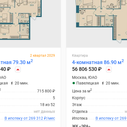
2 квартал 2029
Квартира
2
2
тная 79.30 м
4-комнатная 86.90 м
940
₽
56 806 530
₽
ЮАО
Москва, ЮАО
цкая
20 мин.
Павелецкая
20 мин.
2
2
715 800
₽
Цена за м
5
Корпус
18 из 52
Этаж
нет данных
Отделка
н
В ипотеку от 269 312
₽
/мес
Ипотека
В ипотеку
ЖК «ЭРА»