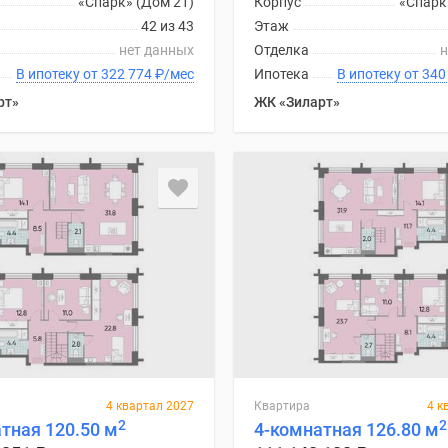
«Спарк» (Дом 21)
Корпус
«Спарк
42 из 43
Этаж
нет данных
Отделка
н
В ипотеку от 322 774
₽
/мес
Ипотека
В ипотеку
рт»
ЖК «Зиларт»
4 квартал 2027
Квартира
4 к
2
2
тная 120.50 м
4-комнатная 126.80 м