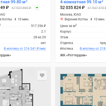
2
2
тная 99.80 м
4-комнатная 99.10 м
149
₽
52 035 824
₽
67 923 880
₽
61 947 410
ЮАО
Москва, ЮАО
е Котлы
10 мин.
Верхние Котлы
10 мин.
2
2
517 256
₽
Цена за м
2.1
Корпус
28 из 29
Этаж
нет
Отделка
пре
В ипотеку от 216 341
₽
/мес
Ипотека
В ипотеку
ердам»
ЖК «Роттердам»