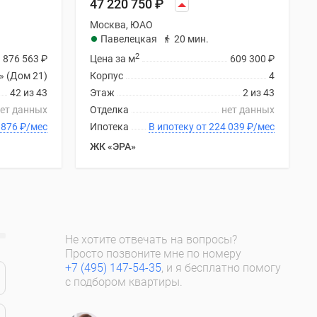
47 220 750
₽
Москва, ЮАО
Павелецкая
20 мин.
2
876 563
₽
Цена за м
609 300
₽
» (Дом 21)
Корпус
4
42 из 43
Этаж
2 из 43
ет данных
Отделка
нет данных
 от 418 876
₽
/мес
Ипотека
В ипотеку от 224 039
₽
/мес
ЖК «ЭРА»
Не хотите отвечать на вопросы?
Просто позвоните мне по номеру
+7 (495) 147-54-35
, и я бесплатно помогу
с подбором квартиры.