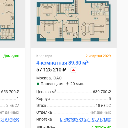
Дом сдан
Квартира
2 квартал 2029
2
4-комнатная 89.30 м
57 125 210
₽
Москва, ЮАО
Павелецкая
20 мин.
2
653 700
₽
Цена за м
639 700
₽
1
Корпус
5
3 из 27
Этаж
18 из 52
ет данных
Отделка
нет данных
 от 269 519
₽
/мес
Ипотека
В ипотеку от 271 030
₽
/мес
ЖК «ЭРА»
4 похожих