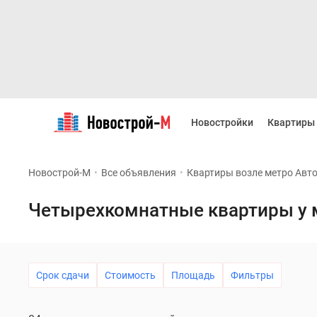
Новостройки
Квартиры
Новостройки
Квартиры
Ипотека
Новостройки
Москвы
Новострой-М
•
Все объявления
•
Квартиры возле метро Авт
Новостройки
Подмосковья
Новостройки
Четырехкомнатные квартиры у 
Новой
Москвы
Готовые
новостройки
Новостройки
Срок сдачи
Стоимость
Площадь
Фильтры
на
карте