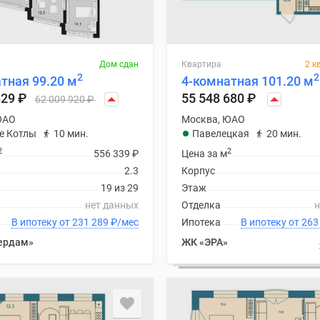
Дом сдан
Квартира
2 к
2
2
тная 99.20 м
4-комнатная 101.20 м
829
₽
55 548 680
₽
62 009 920
₽
ЮАО
Москва, ЮАО
е Котлы
10 мин.
Павелецкая
20 мин.
2
2
556 339
₽
Цена за м
2.3
Корпус
19 из 29
Этаж
нет данных
Отделка
н
В ипотеку от 231 289
₽
/мес
Ипотека
В ипотеку
ердам»
ЖК «ЭРА»