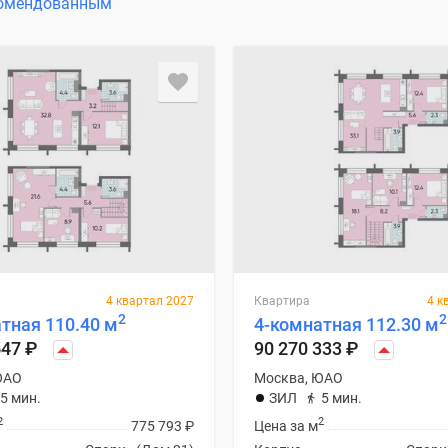
омендованным
4 квартал 2027
Квартира
4 к
2
2
тная 110.40 м
4-комнатная 112.30 м
547
₽
90 270 333
₽
ЮАО
Москва, ЮАО
5 мин.
ЗИЛ
5 мин.
2
2
775 793
₽
Цена за м