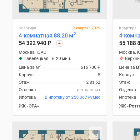
поселки
у
водоема
Коттеджные
поселки
Квартира
2 квартал 2029
Квартира
в
2
4-комнатная 88.20 м
4-комна
ипотеку
54 392 940
₽
55 188 
Бизнес-
центры
Москва, ЮАО
Москва, 
Коттеджи
Павелецкая
20 мин.
Верхни
Скидки
2
Цена за м
616 700
₽
Цена за м
и
Корпус
5
Корпус
акции
Макс
Этаж
2 из 52
Этаж
Отделка
нет данных
Отделка
Ипотека
В ипотеку от 258 067
₽
/мес
Ипотека
ЖК «ЭРА»
ЖК «Ротт