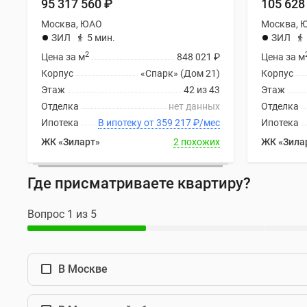
95 317 560
₽
105 628
новостроек
Эксперты
Москва, ЮАО
Москва, 
и
ЗИЛ
5 мин.
ЗИЛ
авторы
2
Цена за м
848 021
₽
Цена за м
О
проекте
Корпус
«Спарк» (Дом 21)
Корпус
Контакты
Этаж
42 из 43
Этаж
Реклама
Отделка
нет данных
Отделка
на
Ипотека
В ипотеку от 359 217
₽
/мес
Ипотека
сайте
Vk
ЖК «Зиларт»
2 похожих
ЖК «Зила
Дзен
Машино-
Где присматриваете квартиру?
места
Апартаменты
#траншевая
Вопрос 1 из 5
ипотека
#рассрочка
ИТ-
ипотека
В Москве
Квартиры
со
скидками