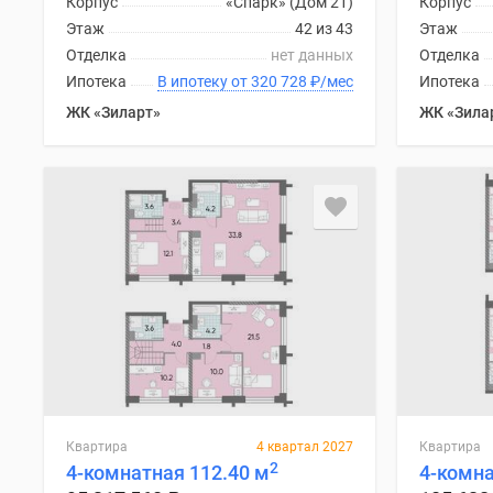
Корпус
«Спарк» (Дом 21)
Корпус
комнатные
Этаж
42 из 43
Этаж
Квартиры
Отделка
нет данных
Отделка
на
карте
Ипотека
В ипотеку от 320 728
₽
/мес
Ипотека
Ипотечный
ЖК «Зиларт»
ЖК «Зила
калькулятор
Семейная
ипотека
Военная
ипотека
Банки
и
программы
Медиа
Новости
недвижимости
Мнение
эксперта
Аналитика
рынка
Квартира
4 квартал 2027
Квартира
Покупателю
2
4-комнатная 112.40 м
4-комна
Экспертиза