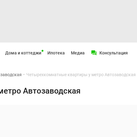
Дома и коттеджи
Ипотека
Медиа
Консультация
озаводская
•
Четырехкомнатные квартиры у метро Автозаводская
метро Автозаводская