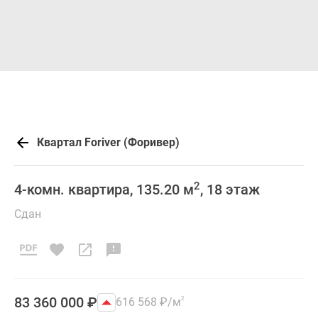
Квартал Foriver (Форивер)
2
4-комн. квартира, 135.20 м
, 18 этаж
Сдан
83 360 000
₽
616 568
₽
/м
2