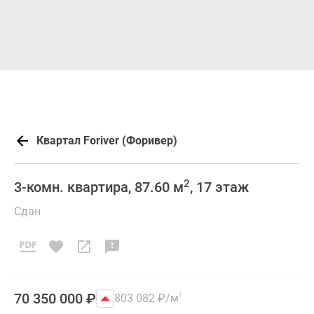
Квартал Foriver (Форивер)
2
3-комн. квартира, 87.60 м
, 17 этаж
Сдан
70 350 000
₽
803 082
₽
/м
2