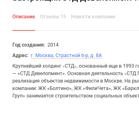
Описание
Отзывы 15
Новости компании
Год создания:
2014
Адрес:
г. Москва, Страстной б-р, д. 8А
Крупнейший холдинг
СТД
, основанный еще в 1993 г
«
»
— «СТД Девелопмент». Основная деятельность
СТД 
«
реализация объектов недвижимости в Москве. На р
компании: ЖК «Болтино», ЖК «ФилиЧета», ЖК «Баркл
Груп» занимается строительством социальных объек