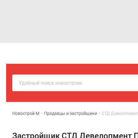
Новостройки
Квартиры
Удобный поиск новостроек
Новострой-М
•
Продавцы и застройщики
•
СТД Девелопмент
Застройщик СТД Девелопмент 