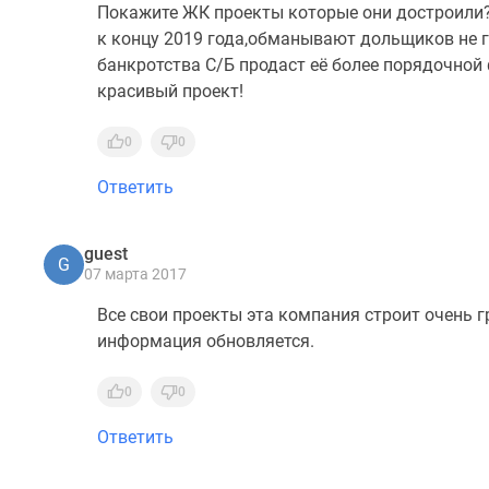
Покажите ЖК проекты которые они достроили
к концу 2019 года,обманывают дольщиков не г
банкротства С/Б продаст её более порядочной
красивый проект!
0
0
Ответить
guest
G
07 марта 2017
Все свои проекты эта компания строит очень 
информация обновляется.
0
0
Ответить