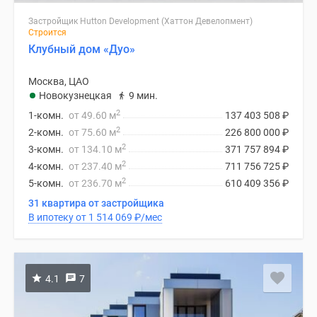
Застройщик Hutton Development (Хаттон Девелопмент)
Строится
Клубный дом «Дуо»
Москва, ЦАО
Новокузнецкая
9 мин.
2
1-комн.
от 49.60 м
137 403 508
₽
2
2-комн.
от 75.60 м
226 800 000
₽
2
3-комн.
от 134.10 м
371 757 894
₽
2
4-комн.
от 237.40 м
711 756 725
₽
2
5-комн.
от 236.70 м
610 409 356
₽
31 квартира от застройщика
В ипотеку от 1 514 069
₽
/мес
4.1
7