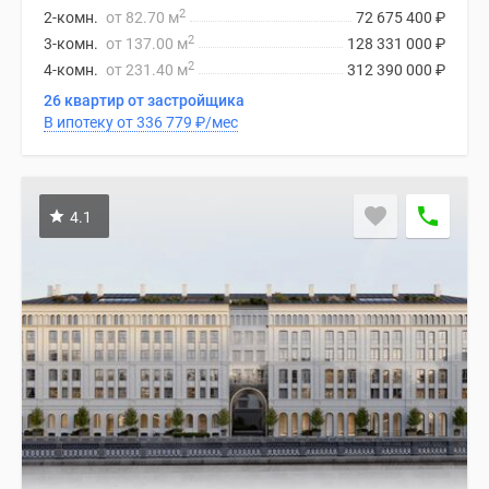
2
2-комн.
от 82.70 м
72 675 400
₽
2
3-комн.
от 137.00 м
128 331 000
₽
2
4-комн.
от 231.40 м
312 390 000
₽
26 квартир от застройщика
В ипотеку от 336 779
₽
/мес
4.1