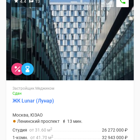
4.4
13
Застройщик Меджиком
Сдан
ЖК Lunar (Лунар)
Москва, ЮЗАО
Ленинский проспект
13 мин.
2
Студия
от 31.60 м
26 272 000
₽
2
1-комн.
от 41.70 м
32 943 000
₽