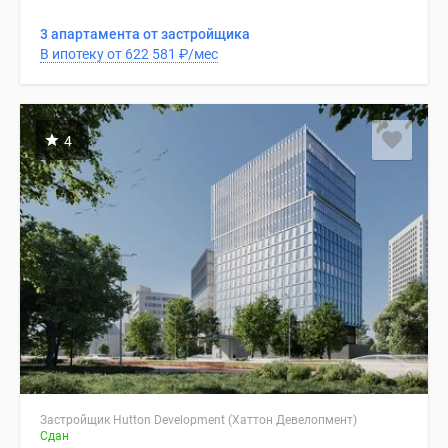
3 апартамента от застройщика
В ипотеку от 622 581
₽
/мес
4
Застройщик Hutton Development (Хаттон Девелопмент)
Сдан