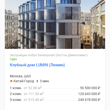
Застройщик Hutton Development (Хаттон Девелопмент)
Сдан
Клубный дом LUMIN (Люмин)
Москва, ЦАО
Китай-Город
3 мин.
2
1-комн.
от 52.80 м
56 500 000
₽
2
2-комн.
от 111.50 м
120 643 000
₽
2
5-комн.
от 213.40 м
249 678 000
₽