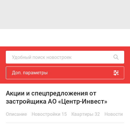
Удобный поиск новостроек
Доп. параметры
Акции и спецпредложения от
застройщика АО «Центр-Инвест»
Описание
Новостройки 15
Квартиры 32
Новости к