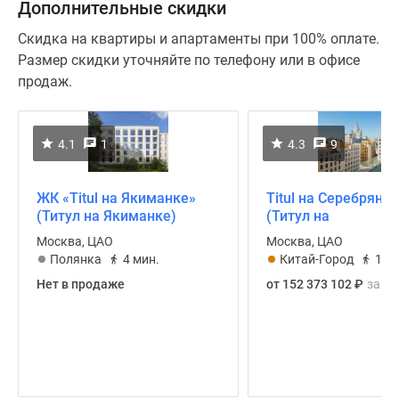
Дополнительные скидки
Скидка на квартиры и апартаменты при 100% оплате.
Размер скидки уточняйте по телефону или в офисе
продаж.
4.1
1
4.3
9
ЖК «Titul на Якиманке»
Titul на Серебряни
(Титул на Якиманке)
(Титул на
Серебрянической)
Москва, ЦАО
Москва, ЦАО
Полянка
4 мин.
Китай-Город
13 
Нет в продаже
от 152 373 102
₽
за 3-