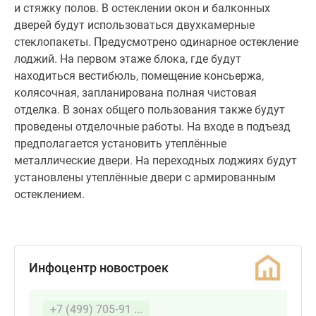
вестибюль,
и стяжку полов. В остеклении окон и балконных
помещение
дверей будут использоваться двухкамерные
консьержа,
стеклопакеты. Предусмотрено одинарное остекление
колясочная,
лоджий. На первом этаже блока, где будут
запланирована
находиться вестибюль, помещение консьержа,
полная
колясочная, запланирована полная чистовая
чистовая
отделка. В зонах общего пользования также будут
отделка.
проведены отделочные работы. На входе в подъезд
В
предполагается установить утеплённые
зонах
металлические двери. На переходных лоджиях будут
общего
установлены утеплённые двери с армированным
пользования
остеклением.
также
будут
проведены
отделочные
Инфоцентр новостроек
работы.
На
входе
+7 (499) 705-91 ...