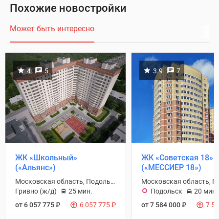
Похожие новостройки
Может быть интересно
4
5
3.9
7
ЖК «Школьный»
ЖК «Советская 18»
(«Альянс»)
(«МЕССИЕР 18»)
Московская область, Подольск городской округ
Гривно (ж/д)
25 мин.
Подольск
20 мин.
от 6 057 775
₽
6 057 775
₽
от 7 584 000
₽
7 5