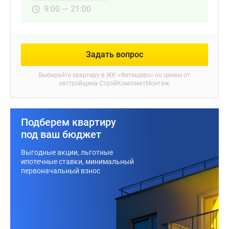
в
9:00 — 21:00
подъезд
предполагается
установить
утеплённые
Задать вопрос
металлические
Выбирайте квартиру в
ЖК «Фетищево»
по ценам от
двери.
застройщика СтройКомплектМонтаж.
На
переходных
лоджиях
Подберем квартиру
будут
под ваш бюджет
установлены
утеплённые
Выгодные акции, льготные
ипотечные ставки, минимальный
двери
первоначальный взнос
с
армированным
остеклением.