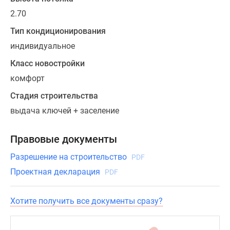
2‒
17
2.70
этажах.
Тип кондиционирования
.
индивидуальное
Высота
первого
Класс новостройки
этажа
комфорт
—
Стадия строительства
3,3
выдача ключей + заселение
м.
Согласно
проекту
Правовые документы
этой
Разрешение на строительство
PDF
новостройки
Проектная декларация
PDF
Подмосковья,
квартиры
в
Хотите получить все документы сразу?
ней
будут