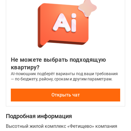
сдаваться
подготовленными
под
чистовую
отделку.
Предполагается
установить
межкомнатные
перегородки,
Не можете выбрать подходящую
в
квартиру?
санузлах
AI-помощник подберёт варианты под ваши требования
— по бюджету, району, срокам и другим параметрам.
произвести
гидроизоляцию
и
Открыть чат
стяжку
полов.
В
Подробная информация
остеклении
Высотный жилой комплекс «Фетищево» компания
окон