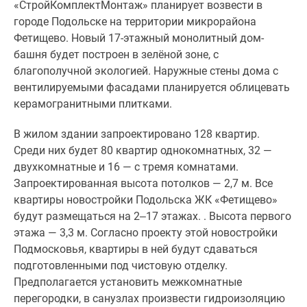
«СтройКомплектМонтаж» планирует возвести в
и
городе Подольске на территории микрорайона
балконных
Фетищево. Новый 17-этажный монолитный дом-
дверей
башня будет построен в зелёной зоне, с
будут
благополучной экологией. Наружные стены дома с
использоваться
вентилируемыми фасадами планируется облицевать
двухкамерные
керамогранитными плитками.
стеклопакеты.
Предусмотрено
В жилом здании запроектировано 128 квартир.
одинарное
Среди них будет 80 квартир однокомнатных, 32 —
остекление
двухкомнатные и 16 — с тремя комнатами.
лоджий.
Запроектированная высота потолков — 2,7 м. Все
На
квартиры новостройки Подольска ЖК «Фетищево»
первом
будут размещаться на 2‒17 этажах. . Высота первого
этаже
этажа — 3,3 м. Согласно проекту этой новостройки
блока,
Подмосковья, квартиры в ней будут сдаваться
где
подготовленными под чистовую отделку.
будут
Предполагается установить межкомнатные
находиться
перегородки, в санузлах произвести гидроизоляцию