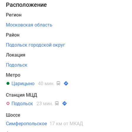
Расположение
В
Регион
жилом
здании
Московская область
запроектировано
Район
128
Подольск городской округ
квартир.
Среди
Локация
них
Подольск
будет
80
Метро
квартир
Царицыно
40 мин.
однокомнатных,
32
Станция МЦД
—
Подольск
23 мин.
двухкомнатные
Шоссе
и
16
Симферопольское
17 км от МКАД
—