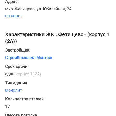
Адрес
с
мкр. Фетищево, ул. Юбилейная, 2А
тремя
на карте
комнатами.
Запроектированная
высота
Характеристики ЖК «Фетищево» (корпус 1
потолков
(2А))
—
2,7
Застройщик
м.
СтройКомплектМонтаж
Все
Срок сдачи
квартиры
новостройки
сдан
корпус 1 (2А)
Подольска
Тип здания
ЖК
монолит
«Фетищево»
будут
Количество этажей
размещаться
17
на
Высота потолка