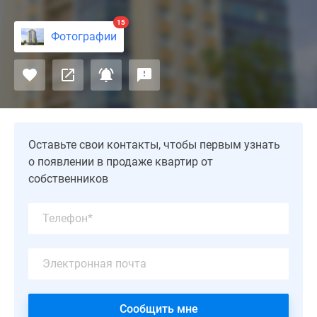
комплекс
15
«Фетищево»
Фотографии
компания
«СтройКомплектМонтаж»
планирует
возвести
в
городе
Оставьте свои контакты, чтобы первым узнать
Подольске
о появлении в продаже квартир от
на
собственников
территории
микрорайона
Фетищево.
Новый
17-
этажный
монолитный
дом-
Сообщить мне