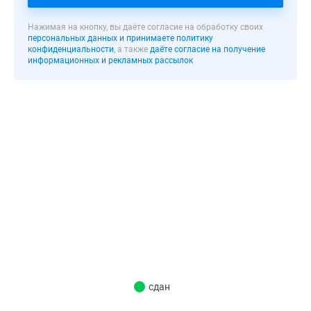
башня
будет
Нажимая на кнопку, вы даёте согласие на обработку своих
построен
персональных данных и принимаете политику
конфиденциальности
, а также
даёте согласие на получение
в
информационных и рекламных рассылок
зелёной
зоне,
с
благополучной
экологией.
Наружные
стены
дома
с
вентилируемыми
фасадами
планируется
облицевать
керамогранитными
сдан
плитками.