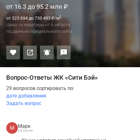
от 16.3 до 95.2 млн
₽
2
от 323 694 до 730 493
₽
/м
Цены за квартиры
от
6 августа
по данным официального сайта
Вопрос-Ответы ЖК «Сити Бэй»
29 вопросов сортировать по:
дате добавления
Задать вопрос
Марк
М
24 июля