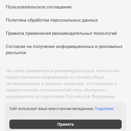
Пользовательское соглашение
Политика обработки персональных данных
Правила применения рекомендательных технологий
Согласие на получение информационных и рекламных
рассылок
На сайте применяются рекомендательные технологии
предоставления информации на основе сбора,
систематизации и анализа сведений, относящихся к
предпочтениям пользователей сети «Интернет»,
находящихся на территории Российской Федерации.
© 2011—2026 Новострой-М. Все права защищены. Всё,
Сайт использует ваши куки и прочие метаданные.
Подробнее
что нужно знать о новостройках
Принять
Новостройки Санкт-Петербурга и Ленинградской